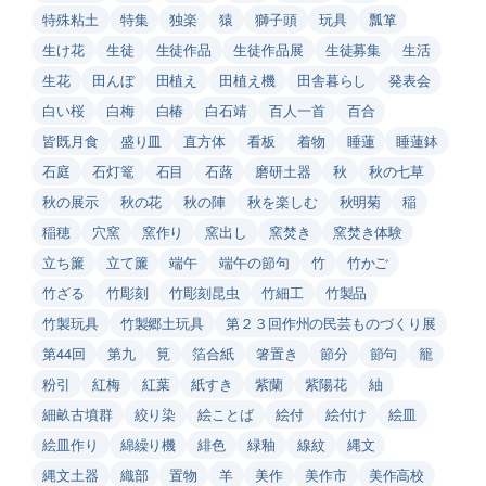
特殊粘土
特集
独楽
猿
獅子頭
玩具
瓢箪
生け花
生徒
生徒作品
生徒作品展
生徒募集
生活
生花
田んぼ
田植え
田植え機
田舎暮らし
発表会
白い桜
白梅
白椿
白石靖
百人一首
百合
皆既月食
盛り皿
直方体
看板
着物
睡蓮
睡蓮鉢
石庭
石灯篭
石目
石蕗
磨研土器
秋
秋の七草
秋の展示
秋の花
秋の陣
秋を楽しむ
秋明菊
稲
稲穂
穴窯
窯作り
窯出し
窯焚き
窯焚き体験
立ち簾
立て簾
端午
端午の節句
竹
竹かご
竹ざる
竹彫刻
竹彫刻昆虫
竹細工
竹製品
竹製玩具
竹製郷土玩具
第２３回作州の民芸ものづくり展
第44回
第九
筧
箔合紙
箸置き
節分
節句
籠
粉引
紅梅
紅葉
紙すき
紫蘭
紫陽花
紬
細畝古墳群
絞り染
絵ことば
絵付
絵付け
絵皿
絵皿作り
綿繰り機
緋色
緑釉
線紋
縄文
縄文土器
織部
置物
羊
美作
美作市
美作高校