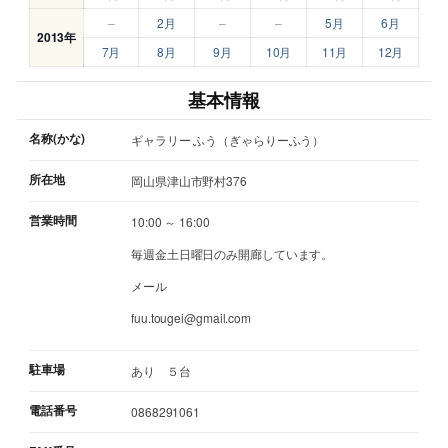
–
2月
–
–
5月
6月
2013年
7月
8月
9月
10月
11月
12月
基本情報
名称(かな)
ギャラリー ふう（ぎゃらりーふう）
所在地
岡山県津山市野村376
営業時間
10:00 ～ 16:00
毎週金土日曜日のみ開廊しています。
メール
fuu.tougei@gmail.com
駐車場
あり ５台
電話番号
0868291061