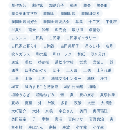
創作陶芸
劇作家
加納容子
動画
勝央
勝央町
勝央美術文学館
勝間田
勝間田焼
勝間田焼き
勝間田焼同好会
勝間田焼復活会
募集
十二支
半化粧
半夏生
南天
卯年
即売会
取り皿
叙情歌
古タンス
古民具
古民家
古民家ギャラリー
古民家と暮らす
古陶器
吉田美那子
吊るし柿
名月
吹きガラス
和の服
和ローソク
和紙
咲き分け
唐箕
唱歌
啓翁桜
喬松小学校
営業
営業日
器
四季
四季のめぐり
団子
土人形
土偶
土入れ鍬
土器
土筆
土面
地域交流センター
地球
坪井
城東
城西まるごと博物館
城西公民館
埴輪
埴輪うさぎ
埴輪ねずみ
壺
夏
夏の展示
夏季休業
夏椿
夏至
外
外観
多香
夜景
大壺
大掃除
大町浩介
大鉢
奈義
奉公さん
奥田
奥田瑞江
奥田福泰
子
宇和
実演
宮内フサ
宮野良治
寅
富有柿
寒ぼたん
寒椿
寒波
小学校
小学生