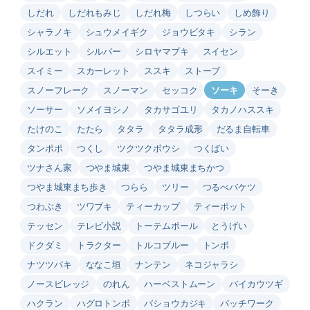
しだれ
しだれもみじ
しだれ梅
しつらい
しめ飾り
シャラノキ
シュウメイギク
ジョウビタキ
シラン
シルエット
シルバー
シロヤマブキ
スイセン
スイミー
スカーレット
ススキ
ストーブ
スノーフレーク
スノーマン
セッコク
ソーキ
そーき
ソーサー
ソメイヨシノ
タカサゴユリ
タカノハススキ
たけのこ
たたら
タタラ
タタラ成形
だるま自転車
タンポポ
つくし
ツクツクボウシ
つくばい
ツナさん家
つやま城東
つやま城東まちかつ
つやま城東まち歩き
つらら
ツリー
つるべバケツ
つわぶき
ツワブキ
ティーカップ
ティーポット
テッセン
テレビ小説
トーテムポール
とうげい
ドクダミ
トラクター
トルコブルー
トンボ
ナツツバキ
ななこ垣
ナンテン
ネコジャラシ
ノースビレッジ
のれん
ハーベストムーン
バイカウツギ
ハクラン
ハグロトンボ
バショウカジキ
パッチワーク