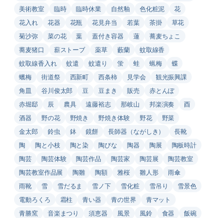
美術教室
臨時
臨時休業
自然釉
色化粧泥
花
花入れ
花器
花瓶
花見弁当
若葉
茶掛
草花
菊沙弥
菜の花
葉
蓋付き容器
蓮
蕎麦ちょこ
蕎麦猪口
薪ストーブ
薬草
藪蘭
蚊取線香
蚊取線香入れ
蚊遣
蚊遣り
蛍
蛙
蝋梅
蝶
蠟梅
街道祭
西新町
西条柿
見学会
観光振興課
角皿
谷川俊太郎
豆
豆まき
販売
赤とんぼ
赤堀邸
辰
農具
遠藤裕志
那岐山
邦楽演奏
酉
酒器
野の花
野焼き
野焼き体験
野花
野菜
金太郎
鈴虫
鉢
鏡餅
長師器（ながしき）
長靴
陶
陶と小枝
陶と染
陶びな
陶器
陶展
陶板時計
陶芸
陶芸体験
陶芸作品
陶芸家
陶芸展
陶芸教室
陶芸教室作品展
陶雛
陶額
雅桜
雛人形
雨傘
雨靴
雪
雪だるま
雪ノ下
雪化粧
雪吊り
雪景色
電動ろくろ
霜柱
青い器
青の世界
青マット
青勝窯
音楽まつり
須恵器
風景
風鈴
食器
飯碗