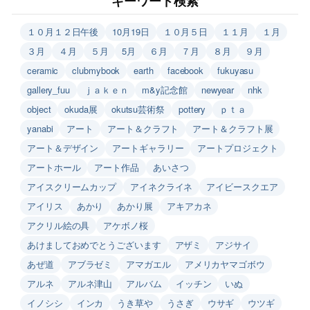
キーワード検索
１０月１２日午後
10月19日
１０月５日
１１月
１月
３月
４月
５月
5月
６月
７月
８月
９月
ceramic
clubmybook
earth
facebook
fukuyasu
gallery_fuu
ｊａｋｅｎ
m&y記念館
newyear
nhk
object
okuda展
okutsu芸術祭
pottery
ｐｔａ
yanabi
アート
アート＆クラフト
アート＆クラフト展
アート＆デザイン
アートギャラリー
アートプロジェクト
アートホール
アート作品
あいさつ
アイスクリームカップ
アイネクライネ
アイビースクエア
アイリス
あかり
あかり展
アキアカネ
アクリル絵の具
アケボノ桜
あけましておめでとうございます
アザミ
アジサイ
あぜ道
アブラゼミ
アマガエル
アメリカヤマゴボウ
アルネ
アルネ津山
アルバム
イッチン
いぬ
イノシシ
インカ
うき草や
うさぎ
ウサギ
ウツギ