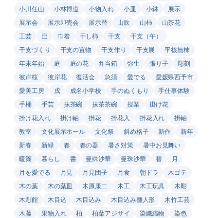
小川任山
小林博道
小物入れ
小皿
小鉢
展示
展示会
展示即売会
展示替
山吹
山柿
山茶花
工芸
巳
巾着
干し柿
干支
干支（午）
干支づくり
干支の置物
干支作り
干支展
平核無柿
年末年始
庭
庭の花
弁当箱
弥生
張り子
彫刻
彼岸桜
彼岸花
復活会
急須
愛でる
愛媛県西予市
愛美工房
戌
成名小学校
手のぬくもり
手仕事体験
手桶
手芸
抹茶碗
抹茶茶碗
授業
掛け花
掛け花入れ
掛け軸
掛花
掛花入
掛花入れ
掛軸
教室
文化展示ホール
文化祭
斜め格子
新作
新年
新春
新緑
春
春の器
暑さ対策
暑中お見舞い
暖簾
暮らし
書
曼殊沙華
曼珠沙華
替
月
月を愛でる
月見
月見団子
月食
朝ドラ
木ゴテ
木の葉
木の葉皿
木原康二
木工
木工玩具
木彫
木彫館
木目込
木目込み
木目込み雛人形
木竹工芸
木藤
果物入れ
柏
柏葉アジサイ
染織織物
染色