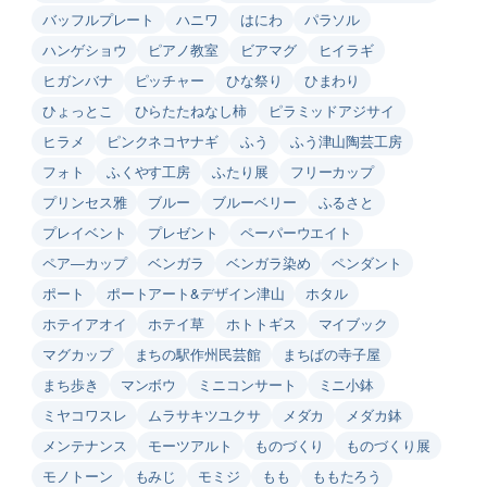
バッフルプレート
ハニワ
はにわ
パラソル
ハンゲショウ
ピアノ教室
ビアマグ
ヒイラギ
ヒガンバナ
ピッチャー
ひな祭り
ひまわり
ひょっとこ
ひらたたねなし柿
ピラミッドアジサイ
ヒラメ
ピンクネコヤナギ
ふう
ふう津山陶芸工房
フォト
ふくやす工房
ふたり展
フリーカップ
プリンセス雅
ブルー
ブルーベリー
ふるさと
プレイベント
プレゼント
ペーパーウエイト
ペア―カップ
ベンガラ
ベンガラ染め
ペンダント
ポート
ポートアート&デザイン津山
ホタル
ホテイアオイ
ホテイ草
ホトトギス
マイブック
マグカップ
まちの駅作州民芸館
まちばの寺子屋
まち歩き
マンボウ
ミニコンサート
ミニ小鉢
ミヤコワスレ
ムラサキツユクサ
メダカ
メダカ鉢
メンテナンス
モーツアルト
ものづくり
ものづくり展
モノトーン
もみじ
モミジ
もも
ももたろう