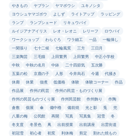
やきもの
ヤブラン
ヤマボウシ
ユキノシタ
ヨウシュヤマゴボウ
よしず
ライトアップ
ラッピング
ランプ
ランプシェード
リキュウバイ
ルイジアナアイリス
レオ・レオニ
レリーフ
ロウバイ
ワークショップ
わらぐろ
ワラ細工
一品
一輪挿し
一閑張り
七十二候
七輪風窯
三方
三日月
三楽陶芸
三毛猫
上田繁男
上田繁男
中正小学校
中秋
中秋の名月
中鉢
二十四節気
五次勝
五葉の松
京鹿の子
人形
今井烏石
今週
代掻き
休廊
休業
佃煮
低価格
体験
体験コーナー
作品
作品展
作州の民芸
作州の民芸・ものづくり展
作州の民芸ものづくり展
作州民芸館
作州飾り
作陶
倉敷
個展
傘
備中櫓
備前焼
光と影
兎
兜
八重の梅
公民館
再開
写真
写真集
冠雪
冬
冬支度
冬景色
凧
出前授業
出前講座
出雲街道
初冠雪
初心者
初窯
利休梅
剪定
割れた焼もの