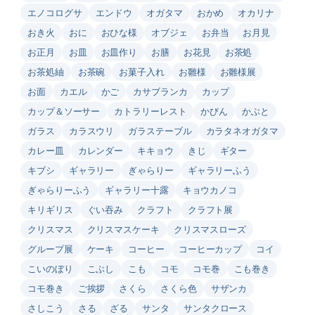
エノコログサ
エンドウ
オガタマ
おかめ
オカリナ
おき火
おに
おひな様
オブジェ
お弁当
お月見
お正月
お皿
お皿作り
お膳
お花見
お茶処
お茶処紬
お茶碗
お菓子入れ
お雛様
お雛様展
お面
カエル
かご
カサブランカ
カップ
カップ＆ソーサー
カトラリーレスト
かびん
かぶと
ガラス
カラスウリ
ガラステーブル
カラタネオガタマ
カレー皿
カレンダー
キキョウ
きじ
ギター
キブシ
ギャラリー
ぎゃらりー
ギャラリーふう
ぎゃらりーふう
ギャラリー十露
キョウカノコ
キリギリス
ぐい吞み
クラフト
クラフト展
クリスマス
クリスマスケーキ
クリスマスローズ
グループ展
ケーキ
コーヒー
コーヒーカップ
コイ
こいのぼり
こぶし
こも
コモ
コモ巻
こも巻き
コモ巻き
ご挨拶
さくら
さくら色
サザンカ
さしこう
さる
ざる
サンタ
サンタクロース