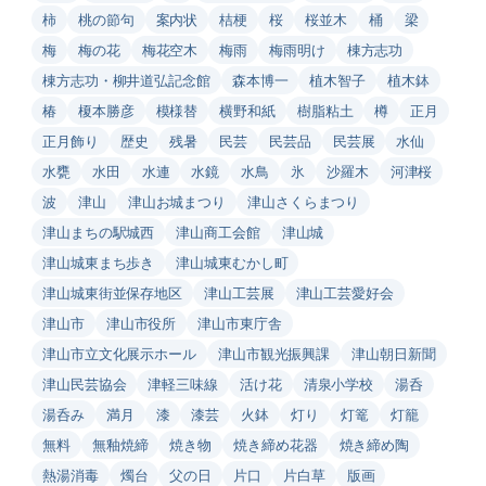
柿
桃の節句
案内状
桔梗
桜
桜並木
桶
梁
梅
梅の花
梅花空木
梅雨
梅雨明け
棟方志功
棟方志功・柳井道弘記念館
森本博一
植木智子
植木鉢
椿
榎本勝彦
模様替
横野和紙
樹脂粘土
樽
正月
正月飾り
歴史
残暑
民芸
民芸品
民芸展
水仙
水甕
水田
水連
水鏡
水鳥
氷
沙羅木
河津桜
波
津山
津山お城まつり
津山さくらまつり
津山まちの駅城西
津山商工会館
津山城
津山城東まち歩き
津山城東むかし町
津山城東街並保存地区
津山工芸展
津山工芸愛好会
津山市
津山市役所
津山市東庁舎
津山市立文化展示ホール
津山市観光振興課
津山朝日新聞
津山民芸協会
津軽三味線
活け花
清泉小学校
湯呑
湯呑み
満月
漆
漆芸
火鉢
灯り
灯篭
灯籠
無料
無釉焼締
焼き物
焼き締め花器
焼き締め陶
熱湯消毒
燭台
父の日
片口
片白草
版画