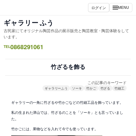
内
ログイン
MENU
容
を
ギャラリー ふう
ス
古民家にてオリジナル陶芸作品の展示販売と陶芸教室・陶芸体験をして
キ
います。
ッ
0868291061
TEL
プ
竹ざるを飾る
この記事のキーワード
ギャラリーふう
ソーキ
竹かご
竹ざる
竹細工
ギャラリーの一角に竹ざるや竹かごなどの竹細工品を飾っています。
私の生まれた津山では、竹ざるのことを「ソーキ」とも言っていまし
た。
竹かごには、果物などを入れて今でも使っています。