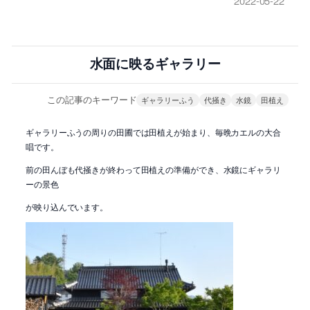
2022-05-22
水面に映るギャラリー
この記事のキーワード
ギャラリーふう
代掻き
水鏡
田植え
ギャラリーふうの周りの田圃では田植えが始まり、毎晩カエルの大合
唱です。
前の田んぼも代掻きが終わって田植えの準備ができ、水鏡にギャラリ
ーの景色
が映り込んでいます。