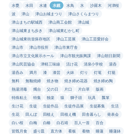
水甕
水田
水連
水鏡
水鳥
氷
沙羅木
河津桜
波
津山
津山お城まつり
津山さくらまつり
津山まちの駅城西
津山商工会館
津山城
津山城東まち歩き
津山城東むかし町
津山城東街並保存地区
津山工芸展
津山工芸愛好会
津山市
津山市役所
津山市東庁舎
津山市立文化展示ホール
津山市観光振興課
津山朝日新聞
津山民芸協会
津軽三味線
活け花
清泉小学校
湯呑
湯呑み
満月
漆
漆芸
火鉢
灯り
灯篭
灯籠
無料
無釉焼締
焼き物
焼き締め花器
焼き締め陶
熱湯消毒
燭台
父の日
片口
片白草
版画
特殊粘土
特集
独楽
猿
獅子頭
玩具
瓢箪
生け花
生徒
生徒作品
生徒作品展
生徒募集
生活
生花
田んぼ
田植え
田植え機
田舎暮らし
発表会
白い桜
白梅
白椿
白石靖
百人一首
百合
皆既月食
盛り皿
直方体
看板
着物
睡蓮
睡蓮鉢