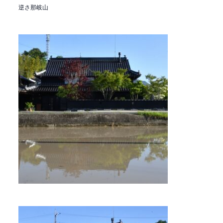
逆さ那岐山