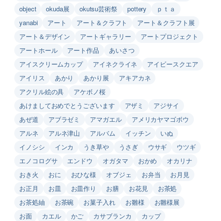
object
okuda展
okutsu芸術祭
pottery
ｐｔａ
yanabi
アート
アート＆クラフト
アート＆クラフト展
アート＆デザイン
アートギャラリー
アートプロジェクト
アートホール
アート作品
あいさつ
アイスクリームカップ
アイネクライネ
アイビースクエア
アイリス
あかり
あかり展
アキアカネ
アクリル絵の具
アケボノ桜
あけましておめでとうございます
アザミ
アジサイ
あぜ道
アブラゼミ
アマガエル
アメリカヤマゴボウ
アルネ
アルネ津山
アルバム
イッチン
いぬ
イノシシ
インカ
うき草や
うさぎ
ウサギ
ウツギ
エノコログサ
エンドウ
オガタマ
おかめ
オカリナ
おき火
おに
おひな様
オブジェ
お弁当
お月見
お正月
お皿
お皿作り
お膳
お花見
お茶処
お茶処紬
お茶碗
お菓子入れ
お雛様
お雛様展
お面
カエル
かご
カサブランカ
カップ