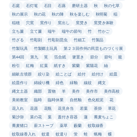
石庭
石灯篭
石目
石蕗
磨研土器
秋
秋の七草
秋の展示
秋の花
秋の陣
秋を楽しむ
秋明菊
稲
稲穂
穴窯
窯作り
窯出し
窯焚き
窯焚き体験
立ち簾
立て簾
端午
端午の節句
竹
竹かご
竹ざる
竹彫刻
竹彫刻昆虫
竹細工
竹製品
竹製玩具
竹製郷土玩具
第２３回作州の民芸ものづくり展
第44回
第九
筧
箔合紙
箸置き
節分
節句
籠
粉引
紅梅
紅葉
紙すき
紫蘭
紫陽花
紬
細畝古墳群
絞り染
絵ことば
絵付
絵付け
絵皿
絵皿作り
綿繰り機
緋色
緑釉
線紋
縄文
縄文土器
織部
置物
羊
美作
美作市
美作高校
美術教室
臨時
臨時休業
自然釉
色化粧泥
花
花入れ
花器
花瓶
花見弁当
若葉
茶掛
草花
菊沙弥
菜の花
葉
蓋付き容器
蓮
蕎麦ちょこ
蕎麦猪口
薪ストーブ
薬草
藪蘭
蚊取線香
蚊取線香入れ
蚊遣
蚊遣り
蛍
蛙
蝋梅
蝶