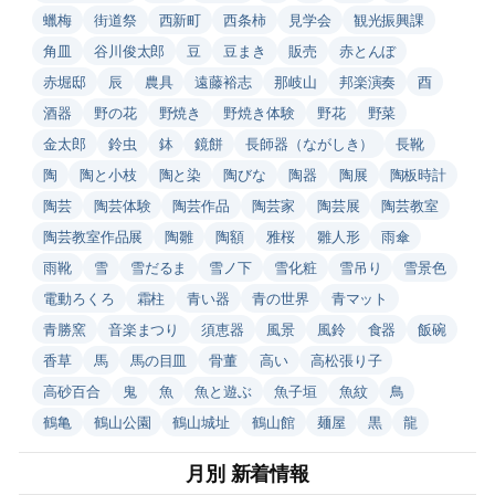
蠟梅
街道祭
西新町
西条柿
見学会
観光振興課
角皿
谷川俊太郎
豆
豆まき
販売
赤とんぼ
赤堀邸
辰
農具
遠藤裕志
那岐山
邦楽演奏
酉
酒器
野の花
野焼き
野焼き体験
野花
野菜
金太郎
鈴虫
鉢
鏡餅
長師器（ながしき）
長靴
陶
陶と小枝
陶と染
陶びな
陶器
陶展
陶板時計
陶芸
陶芸体験
陶芸作品
陶芸家
陶芸展
陶芸教室
陶芸教室作品展
陶雛
陶額
雅桜
雛人形
雨傘
雨靴
雪
雪だるま
雪ノ下
雪化粧
雪吊り
雪景色
電動ろくろ
霜柱
青い器
青の世界
青マット
青勝窯
音楽まつり
須恵器
風景
風鈴
食器
飯碗
香草
馬
馬の目皿
骨董
高い
高松張り子
高砂百合
鬼
魚
魚と遊ぶ
魚子垣
魚紋
鳥
鶴亀
鶴山公園
鶴山城址
鶴山館
麺屋
黒
龍
月別 新着情報