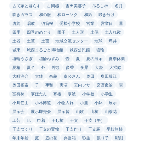
古民家と暮らす
古陶器
吉田美那子
吊るし柿
名月
吹きガラス
和の服
和ローソク
和紙
咲き分け
唐箕
唱歌
啓翁桜
喬松小学校
営業
営業日
器
四季
四季のめぐり
団子
土人形
土偶
土入れ鍬
土器
土筆
土面
地域交流センター
地球
坪井
城東
城西まるごと博物館
城西公民館
埴輪
埴輪うさぎ
埴輪ねずみ
壺
夏
夏の展示
夏季休業
夏椿
夏至
外
外観
多香
夜景
大壺
大掃除
大町浩介
大鉢
奈義
奉公さん
奥田
奥田瑞江
奥田福泰
子
宇和
実演
宮内フサ
宮野良治
寅
富有柿
寒ぼたん
寒椿
寒波
小学校
小学生
小川任山
小林博道
小物入れ
小皿
小鉢
展示
展示会
展示即売会
展示替
山吹
山柿
山茶花
工芸
巳
巾着
干し柿
干支
干支（午）
干支づくり
干支の置物
干支作り
干支展
平核無柿
年末年始
庭
庭の花
弁当箱
弥生
張り子
彫刻