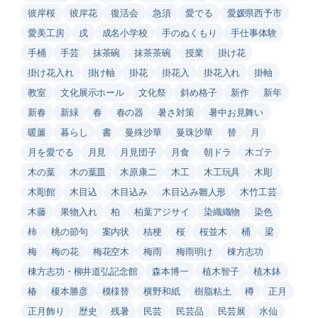
彼岸桜
彼岸花
復活会
急須
愛でる
愛媛県西予市
愛美工房
戌
成名小学校
手のぬくもり
手仕事体験
手桶
手芸
抹茶碗
抹茶茶碗
授業
掛け花
掛け花入れ
掛け軸
掛花
掛花入
掛花入れ
掛軸
教室
文化展示ホール
文化祭
斜め格子
新作
新年
新春
新緑
春
春の器
暑さ対策
暑中お見舞い
暖簾
暮らし
書
曼殊沙華
曼珠沙華
替
月
月を愛でる
月見
月見団子
月食
朝ドラ
木ゴテ
木の葉
木の葉皿
木原康二
木工
木工玩具
木彫
木彫館
木目込
木目込み
木目込み雛人形
木竹工芸
木藤
果物入れ
柏
柏葉アジサイ
染織織物
染色
柿
桃の節句
案内状
桔梗
桜
桜並木
桶
梁
梅
梅の花
梅花空木
梅雨
梅雨明け
棟方志功
棟方志功・柳井道弘記念館
森本博一
植木智子
植木鉢
椿
榎本勝彦
模様替
横野和紙
樹脂粘土
樽
正月
正月飾り
歴史
残暑
民芸
民芸品
民芸展
水仙