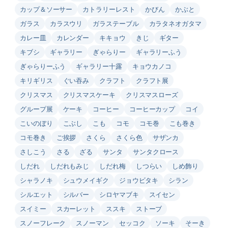
カップ＆ソーサー
カトラリーレスト
かびん
かぶと
ガラス
カラスウリ
ガラステーブル
カラタネオガタマ
カレー皿
カレンダー
キキョウ
きじ
ギター
キブシ
ギャラリー
ぎゃらりー
ギャラリーふう
ぎゃらりーふう
ギャラリー十露
キョウカノコ
キリギリス
ぐい吞み
クラフト
クラフト展
クリスマス
クリスマスケーキ
クリスマスローズ
グループ展
ケーキ
コーヒー
コーヒーカップ
コイ
こいのぼり
こぶし
こも
コモ
コモ巻
こも巻き
コモ巻き
ご挨拶
さくら
さくら色
サザンカ
さしこう
さる
ざる
サンタ
サンタクロース
しだれ
しだれもみじ
しだれ梅
しつらい
しめ飾り
シャラノキ
シュウメイギク
ジョウビタキ
シラン
シルエット
シルバー
シロヤマブキ
スイセン
スイミー
スカーレット
ススキ
ストーブ
スノーフレーク
スノーマン
セッコク
ソーキ
そーき