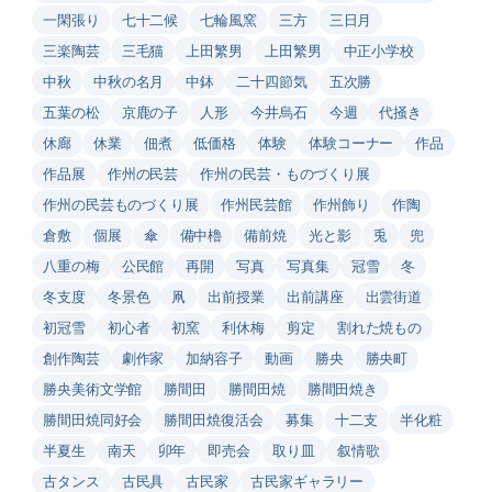
一閑張り
七十二候
七輪風窯
三方
三日月
三楽陶芸
三毛猫
上田繁男
上田繁男
中正小学校
中秋
中秋の名月
中鉢
二十四節気
五次勝
五葉の松
京鹿の子
人形
今井烏石
今週
代掻き
休廊
休業
佃煮
低価格
体験
体験コーナー
作品
作品展
作州の民芸
作州の民芸・ものづくり展
作州の民芸ものづくり展
作州民芸館
作州飾り
作陶
倉敷
個展
傘
備中櫓
備前焼
光と影
兎
兜
八重の梅
公民館
再開
写真
写真集
冠雪
冬
冬支度
冬景色
凧
出前授業
出前講座
出雲街道
初冠雪
初心者
初窯
利休梅
剪定
割れた焼もの
創作陶芸
劇作家
加納容子
動画
勝央
勝央町
勝央美術文学館
勝間田
勝間田焼
勝間田焼き
勝間田焼同好会
勝間田焼復活会
募集
十二支
半化粧
半夏生
南天
卯年
即売会
取り皿
叙情歌
古タンス
古民具
古民家
古民家ギャラリー