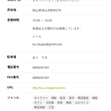
所在地
岡山県津山市野村376
営業時間
10:00 ～ 16:00
毎週金土日曜日のみ開廊しています。
メール
fuu.tougei@gmail.com
駐車場
あり ５台
電話番号
0868291061
FAX番号
0868291061
URL
http://fuu.e-tsuyama.com/
ジャンル
ギャラリー
体験
販売
展示
陶芸教室
雑貨
ギフト
古民家
美術
陶芸
ものづくり
陶芸体験
工芸