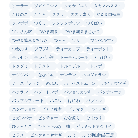
ソーサー
ソメイヨシノ
タカサゴユリ
タカノハススキ
たけのこ
たたら
タタラ
タタラ成形
だるま自転車
タンポポ
つくし
ツクツクボウシ
つくばい
ツナさん家
つやま城東
つやま城東まちかつ
つやま城東まち歩き
つらら
ツリー
つるべバケツ
つわぶき
ツワブキ
ティーカップ
ティーポット
テッセン
テレビ小説
トーテムポール
とうげい
ドクダミ
トラクター
トルコブルー
トンボ
ナツツバキ
ななこ垣
ナンテン
ネコジャラシ
ノースビレッジ
のれん
ハーベストムーン
バイカウツギ
ハクラン
ハグロトンボ
バショウカジキ
パッチワーク
バッフルプレート
ハニワ
はにわ
パラソル
ハンゲショウ
ピアノ教室
ビアマグ
ヒイラギ
ヒガンバナ
ピッチャー
ひな祭り
ひまわり
ひょっとこ
ひらたたねなし柿
ピラミッドアジサイ
ヒラメ
ピンクネコヤナギ
ふう
ふう津山陶芸工房