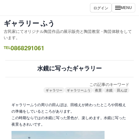
内
ログイン
MENU
容
を
ギャラリー ふう
ス
古民家にてオリジナル陶芸作品の展示販売と陶芸教室・陶芸体験をして
キ
います。
ッ
0868291061
TEL
プ
水鏡に写ったギャラリー
この記事のキーワード
ギャラリー
ギャラリーふう
夜景
水鏡
田んぼ
ギャラリーふうの周りの田んぼは、田植えが終わったところや田植え
の準備をしているところがあります。
この時期ならではの水鏡に写った景色が、楽しめます。水鏡に写った
夜景もきれいです。