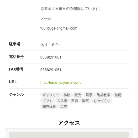
毎週金土日曜日のみ開廊しています。
メール
fuu.tougei@gmail.com
駐車場
あり ５台
電話番号
0868291061
FAX番号
0868291061
URL
http://fuu.e-tsuyama.com/
ジャンル
ギャラリー
体験
販売
展示
陶芸教室
雑貨
ギフト
古民家
美術
陶芸
ものづくり
陶芸体験
工芸
アクセス