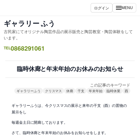
内
ログイン
MENU
容
を
ギャラリー ふう
ス
古民家にてオリジナル陶芸作品の展示販売と陶芸教室・陶芸体験をして
キ
います。
ッ
0868291061
TEL
プ
臨時休廊と年末年始のお休みのお知らせ
この記事のキーワード
ギャラリーふう
クリスマス
休廊
干支
年末年始
臨時休業
酉
ギャラリーふうは、今クリスマスの展示と来年の干支（酉）の置物の
展示をし
毎週金土日に開廊しております。
さて、臨時休廊と年末年始のお休みをお知らせをします。