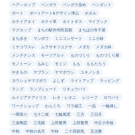
ペア―カップ
ベンガラ
ベンガラ染め
ペンダント
ポート
ポートアート&デザイン津山
ホタル
ホテイアオイ
ホテイ草
ホトトギス
マイブック
マグカップ
まちの駅作州民芸館
まちばの寺子屋
まち歩き
マンボウ
ミニコンサート
ミニ小鉢
ミヤコワスレ
ムラサキツユクサ
メダカ
メダカ鉢
メンテナンス
モーツアルト
ものづくり
ものづくり展
モノトーン
もみじ
モミジ
もも
ももたろう
やきもの
ヤブラン
ヤマボウシ
ユキノシタ
ヨウシュヤマゴボウ
よしず
ライトアップ
ラッピング
ランプ
ランプシェード
リキュウバイ
ルイジアナアイリス
レオ・レオニ
レリーフ
ロウバイ
ワークショップ
わらぐろ
ワラ細工
一品
一輪挿し
一閑張り
七十二候
七輪風窯
三方
三日月
三楽陶芸
三毛猫
上田繁男
上田繁男
中正小学校
中秋
中秋の名月
中鉢
二十四節気
五次勝