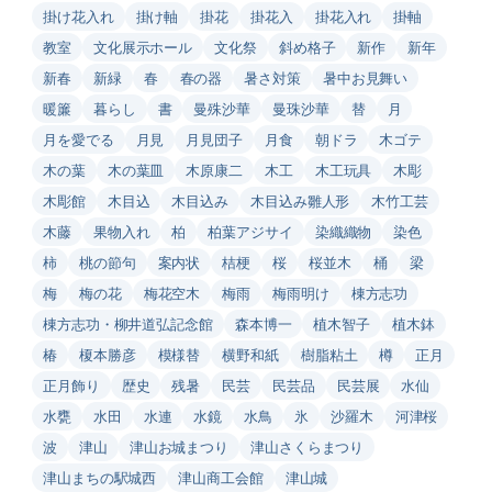
掛け花入れ
掛け軸
掛花
掛花入
掛花入れ
掛軸
教室
文化展示ホール
文化祭
斜め格子
新作
新年
新春
新緑
春
春の器
暑さ対策
暑中お見舞い
暖簾
暮らし
書
曼殊沙華
曼珠沙華
替
月
月を愛でる
月見
月見団子
月食
朝ドラ
木ゴテ
木の葉
木の葉皿
木原康二
木工
木工玩具
木彫
木彫館
木目込
木目込み
木目込み雛人形
木竹工芸
木藤
果物入れ
柏
柏葉アジサイ
染織織物
染色
柿
桃の節句
案内状
桔梗
桜
桜並木
桶
梁
梅
梅の花
梅花空木
梅雨
梅雨明け
棟方志功
棟方志功・柳井道弘記念館
森本博一
植木智子
植木鉢
椿
榎本勝彦
模様替
横野和紙
樹脂粘土
樽
正月
正月飾り
歴史
残暑
民芸
民芸品
民芸展
水仙
水甕
水田
水連
水鏡
水鳥
氷
沙羅木
河津桜
波
津山
津山お城まつり
津山さくらまつり
津山まちの駅城西
津山商工会館
津山城