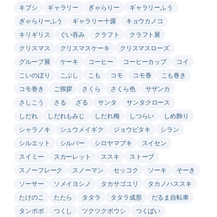
キブシ
ギャラリー
ぎゃらりー
ギャラリーふう
ぎゃらりーふう
ギャラリー十露
キョウカノコ
キリギリス
ぐい吞み
クラフト
クラフト展
クリスマス
クリスマスケーキ
クリスマスローズ
グループ展
ケーキ
コーヒー
コーヒーカップ
コイ
こいのぼり
こぶし
こも
コモ
コモ巻
こも巻き
コモ巻き
ご挨拶
さくら
さくら色
サザンカ
さしこう
さる
ざる
サンタ
サンタクロース
しだれ
しだれもみじ
しだれ梅
しつらい
しめ飾り
シャラノキ
シュウメイギク
ジョウビタキ
シラン
シルエット
シルバー
シロヤマブキ
スイセン
スイミー
スカーレット
ススキ
ストーブ
スノーフレーク
スノーマン
セッコク
ソーキ
そーき
ソーサー
ソメイヨシノ
タカサゴユリ
タカノハススキ
たけのこ
たたら
タタラ
タタラ成形
だるま自転車
タンポポ
つくし
ツクツクボウシ
つくばい