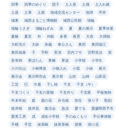
四季
四季のめぐり
団子
土人形
土偶
土入れ鍬
土器
土筆
土面
地域交流センター
地球
坪井
城東
城西まるごと博物館
城西公民館
埴輪
埴輪うさぎ
埴輪ねずみ
壺
夏
夏の展示
夏季休業
夏椿
夏至
外
外観
多香
夜景
大壺
大掃除
大町浩介
大鉢
奈義
奉公さん
奥田
奥田瑞江
奥田福泰
子
宇和
実演
宮内フサ
宮野良治
寅
富有柿
寒ぼたん
寒椿
寒波
小学校
小学生
小川任山
小林博道
小物入れ
小皿
小鉢
展示
展示会
展示即売会
展示替
山吹
山柿
山茶花
工芸
巳
巾着
干し柿
干支
干支（午）
干支づくり
干支の置物
干支作り
干支展
平核無柿
年末年始
庭
庭の花
弁当箱
弥生
張り子
彫刻
彼岸桜
彼岸花
復活会
急須
愛でる
愛媛県西予市
愛美工房
戌
成名小学校
手のぬくもり
手仕事体験
手桶
手芸
抹茶碗
抹茶茶碗
授業
掛け花