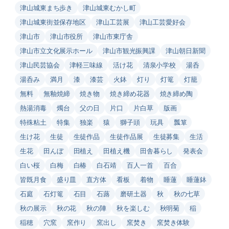
津山城東まち歩き
津山城東むかし町
津山城東街並保存地区
津山工芸展
津山工芸愛好会
津山市
津山市役所
津山市東庁舎
津山市立文化展示ホール
津山市観光振興課
津山朝日新聞
津山民芸協会
津軽三味線
活け花
清泉小学校
湯呑
湯呑み
満月
漆
漆芸
火鉢
灯り
灯篭
灯籠
無料
無釉焼締
焼き物
焼き締め花器
焼き締め陶
熱湯消毒
燭台
父の日
片口
片白草
版画
特殊粘土
特集
独楽
猿
獅子頭
玩具
瓢箪
生け花
生徒
生徒作品
生徒作品展
生徒募集
生活
生花
田んぼ
田植え
田植え機
田舎暮らし
発表会
白い桜
白梅
白椿
白石靖
百人一首
百合
皆既月食
盛り皿
直方体
看板
着物
睡蓮
睡蓮鉢
石庭
石灯篭
石目
石蕗
磨研土器
秋
秋の七草
秋の展示
秋の花
秋の陣
秋を楽しむ
秋明菊
稲
稲穂
穴窯
窯作り
窯出し
窯焚き
窯焚き体験