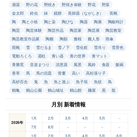
酒器
野の花
野焼き
野焼き体験
野花
野菜
金太郎
鈴虫
鉢
鏡餅
長師器（ながしき）
長靴
陶
陶と小枝
陶と染
陶びな
陶器
陶展
陶板時計
陶芸
陶芸体験
陶芸作品
陶芸家
陶芸展
陶芸教室
陶芸教室作品展
陶雛
陶額
雅桜
雛人形
雨傘
雨靴
雪
雪だるま
雪ノ下
雪化粧
雪吊り
雪景色
電動ろくろ
霜柱
青い器
青の世界
青マット
青勝窯
音楽まつり
須恵器
風景
風鈴
食器
飯碗
香草
馬
馬の目皿
骨董
高い
高松張り子
高砂百合
鬼
魚
魚と遊ぶ
魚子垣
魚紋
鳥
鶴亀
鶴山公園
鶴山城址
鶴山館
麺屋
黒
龍
月別 新着情報
1月
2月
3月
4月
5月
–
2026年
7月
8月
–
–
–
–
1月
2月
3月
4月
5月
6月