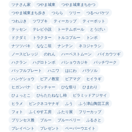
ツナさん家
つやま城東
つやま城東まちかつ
つやま城東まち歩き
つらら
ツリー
つるべバケツ
つわぶき
ツワブキ
ティーカップ
ティーポット
テッセン
テレビ小説
トーテムポール
とうげい
ドクダミ
トラクター
トルコブルー
トンボ
ナツツバキ
ななこ垣
ナンテン
ネコジャラシ
ノースビレッジ
のれん
ハーベストムーン
バイカウツギ
ハクラン
ハグロトンボ
バショウカジキ
パッチワーク
バッフルプレート
ハニワ
はにわ
パラソル
ハンゲショウ
ピアノ教室
ビアマグ
ヒイラギ
ヒガンバナ
ピッチャー
ひな祭り
ひまわり
ひょっとこ
ひらたたねなし柿
ピラミッドアジサイ
ヒラメ
ピンクネコヤナギ
ふう
ふう津山陶芸工房
フォト
ふくやす工房
ふたり展
フリーカップ
プリンセス雅
ブルー
ブルーベリー
ふるさと
プレイベント
プレゼント
ペーパーウエイト