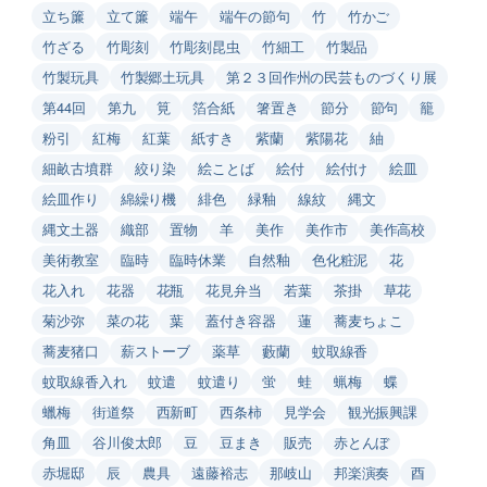
立ち簾
立て簾
端午
端午の節句
竹
竹かご
竹ざる
竹彫刻
竹彫刻昆虫
竹細工
竹製品
竹製玩具
竹製郷土玩具
第２３回作州の民芸ものづくり展
第44回
第九
筧
箔合紙
箸置き
節分
節句
籠
粉引
紅梅
紅葉
紙すき
紫蘭
紫陽花
紬
細畝古墳群
絞り染
絵ことば
絵付
絵付け
絵皿
絵皿作り
綿繰り機
緋色
緑釉
線紋
縄文
縄文土器
織部
置物
羊
美作
美作市
美作高校
美術教室
臨時
臨時休業
自然釉
色化粧泥
花
花入れ
花器
花瓶
花見弁当
若葉
茶掛
草花
菊沙弥
菜の花
葉
蓋付き容器
蓮
蕎麦ちょこ
蕎麦猪口
薪ストーブ
薬草
藪蘭
蚊取線香
蚊取線香入れ
蚊遣
蚊遣り
蛍
蛙
蝋梅
蝶
蠟梅
街道祭
西新町
西条柿
見学会
観光振興課
角皿
谷川俊太郎
豆
豆まき
販売
赤とんぼ
赤堀邸
辰
農具
遠藤裕志
那岐山
邦楽演奏
酉