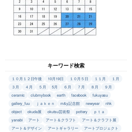
キーワード検索
１０月１２日午後
10月19日
１０月５日
１１月
１月
３月
４月
５月
5月
６月
７月
８月
９月
ceramic
clubmybook
earth
facebook
fukuyasu
gallery_fuu
ｊａｋｅｎ
m&y記念館
newyear
nhk
object
okuda展
okutsu芸術祭
pottery
ｐｔａ
yanabi
アート
アート＆クラフト
アート＆クラフト展
アート＆デザイン
アートギャラリー
アートプロジェクト