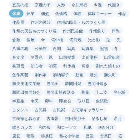
五葉の松
京鹿の子
人形
今井烏石
今週
代掻き
休廊
休業
佃煮
低価格
体験
体験コーナー
作品
作品展
作州の民芸
作州の民芸・ものづくり展
作州の民芸ものづくり展
作州民芸館
作州飾り
作陶
倉敷
個展
傘
備中櫓
備前焼
光と影
兎
兜
八重の梅
公民館
再開
写真
写真集
冠雪
冬
冬支度
冬景色
凧
出前授業
出前講座
出雲街道
初冠雪
初心者
初窯
利休梅
剪定
割れた焼もの
創作陶芸
劇作家
加納容子
動画
勝央
勝央町
勝央美術文学館
勝間田
勝間田焼
勝間田焼き
勝間田焼同好会
勝間田焼復活会
募集
十二支
半化粧
半夏生
南天
卯年
即売会
取り皿
叙情歌
古タンス
古民具
古民家
古民家ギャラリー
古民家と暮らす
古陶器
吉田美那子
吊るし柿
名月
吹きガラス
和の服
和ローソク
和紙
咲き分け
唐箕
唱歌
啓翁桜
喬松小学校
営業
営業日
器