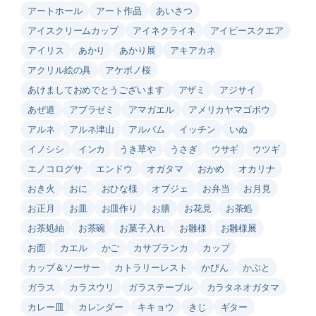
アートホール
アート作品
あいさつ
アイスクリームカップ
アイネクライネ
アイビースクエア
アイリス
あかり
あかり展
アキアカネ
アクリル絵の具
アケボノ桜
あけましておめでとうございます
アザミ
アジサイ
あぜ道
アブラゼミ
アマガエル
アメリカヤマゴボウ
アルネ
アルネ津山
アルバム
イッチン
いぬ
イノシシ
インカ
うき草や
うさぎ
ウサギ
ウツギ
エノコログサ
エンドウ
オガタマ
おかめ
オカリナ
おき火
おに
おひな様
オブジェ
お弁当
お月見
お正月
お皿
お皿作り
お膳
お花見
お茶処
お茶処紬
お茶碗
お菓子入れ
お雛様
お雛様展
お面
カエル
かご
カサブランカ
カップ
カップ＆ソーサー
カトラリーレスト
かびん
かぶと
ガラス
カラスウリ
ガラステーブル
カラタネオガタマ
カレー皿
カレンダー
キキョウ
きじ
ギター