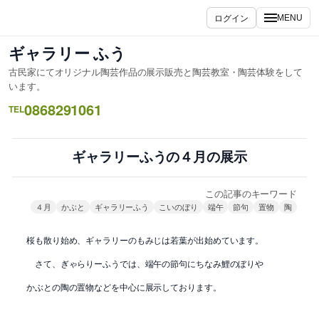
内
ログイン
MENU
容
を
ギャラリー ふう
ス
古民家にてオリジナル陶芸作品の展示販売と陶芸教室・陶芸体験をして
キ
います。
ッ
0868291061
TEL
プ
ギャラリーふうの４月の展示
この記事のキーワード
４月
かぶと
ギャラリーふう
こいのぼり
端午
節句
置物
陶
桜も散り始め、ギャラリーのもみじは若葉が出始めています。
さて、ぎゃらりーふうでは、端午の節句にちなみ鯉のぼりや
かぶとの陶の置物などを中心に展示しております。