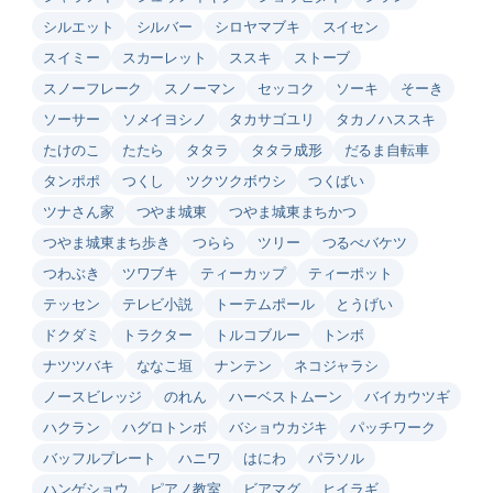
シルエット
シルバー
シロヤマブキ
スイセン
スイミー
スカーレット
ススキ
ストーブ
スノーフレーク
スノーマン
セッコク
ソーキ
そーき
ソーサー
ソメイヨシノ
タカサゴユリ
タカノハススキ
たけのこ
たたら
タタラ
タタラ成形
だるま自転車
タンポポ
つくし
ツクツクボウシ
つくばい
ツナさん家
つやま城東
つやま城東まちかつ
つやま城東まち歩き
つらら
ツリー
つるべバケツ
つわぶき
ツワブキ
ティーカップ
ティーポット
テッセン
テレビ小説
トーテムポール
とうげい
ドクダミ
トラクター
トルコブルー
トンボ
ナツツバキ
ななこ垣
ナンテン
ネコジャラシ
ノースビレッジ
のれん
ハーベストムーン
バイカウツギ
ハクラン
ハグロトンボ
バショウカジキ
パッチワーク
バッフルプレート
ハニワ
はにわ
パラソル
ハンゲショウ
ピアノ教室
ビアマグ
ヒイラギ