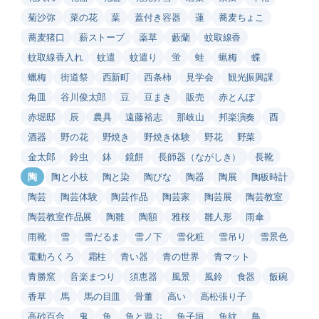
菊沙弥
菜の花
葉
蓋付き容器
蓮
蕎麦ちょこ
蕎麦猪口
薪ストーブ
薬草
藪蘭
蚊取線香
蚊取線香入れ
蚊遣
蚊遣り
蛍
蛙
蝋梅
蝶
蠟梅
街道祭
西新町
西条柿
見学会
観光振興課
角皿
谷川俊太郎
豆
豆まき
販売
赤とんぼ
赤堀邸
辰
農具
遠藤裕志
那岐山
邦楽演奏
酉
酒器
野の花
野焼き
野焼き体験
野花
野菜
金太郎
鈴虫
鉢
鏡餅
長師器（ながしき）
長靴
陶
陶と小枝
陶と染
陶びな
陶器
陶展
陶板時計
陶芸
陶芸体験
陶芸作品
陶芸家
陶芸展
陶芸教室
陶芸教室作品展
陶雛
陶額
雅桜
雛人形
雨傘
雨靴
雪
雪だるま
雪ノ下
雪化粧
雪吊り
雪景色
電動ろくろ
霜柱
青い器
青の世界
青マット
青勝窯
音楽まつり
須恵器
風景
風鈴
食器
飯碗
香草
馬
馬の目皿
骨董
高い
高松張り子
高砂百合
鬼
魚
魚と遊ぶ
魚子垣
魚紋
鳥