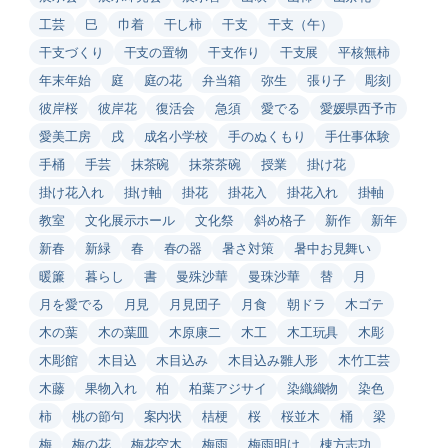
工芸
巳
巾着
干し柿
干支
干支（午）
干支づくり
干支の置物
干支作り
干支展
平核無柿
年末年始
庭
庭の花
弁当箱
弥生
張り子
彫刻
彼岸桜
彼岸花
復活会
急須
愛でる
愛媛県西予市
愛美工房
戌
成名小学校
手のぬくもり
手仕事体験
手桶
手芸
抹茶碗
抹茶茶碗
授業
掛け花
掛け花入れ
掛け軸
掛花
掛花入
掛花入れ
掛軸
教室
文化展示ホール
文化祭
斜め格子
新作
新年
新春
新緑
春
春の器
暑さ対策
暑中お見舞い
暖簾
暮らし
書
曼殊沙華
曼珠沙華
替
月
月を愛でる
月見
月見団子
月食
朝ドラ
木ゴテ
木の葉
木の葉皿
木原康二
木工
木工玩具
木彫
木彫館
木目込
木目込み
木目込み雛人形
木竹工芸
木藤
果物入れ
柏
柏葉アジサイ
染織織物
染色
柿
桃の節句
案内状
桔梗
桜
桜並木
桶
梁
梅
梅の花
梅花空木
梅雨
梅雨明け
棟方志功