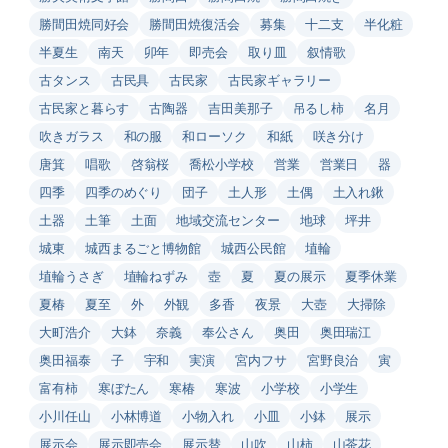
勝間田焼同好会
勝間田焼復活会
募集
十二支
半化粧
半夏生
南天
卯年
即売会
取り皿
叙情歌
古タンス
古民具
古民家
古民家ギャラリー
古民家と暮らす
古陶器
吉田美那子
吊るし柿
名月
吹きガラス
和の服
和ローソク
和紙
咲き分け
唐箕
唱歌
啓翁桜
喬松小学校
営業
営業日
器
四季
四季のめぐり
団子
土人形
土偶
土入れ鍬
土器
土筆
土面
地域交流センター
地球
坪井
城東
城西まるごと博物館
城西公民館
埴輪
埴輪うさぎ
埴輪ねずみ
壺
夏
夏の展示
夏季休業
夏椿
夏至
外
外観
多香
夜景
大壺
大掃除
大町浩介
大鉢
奈義
奉公さん
奥田
奥田瑞江
奥田福泰
子
宇和
実演
宮内フサ
宮野良治
寅
富有柿
寒ぼたん
寒椿
寒波
小学校
小学生
小川任山
小林博道
小物入れ
小皿
小鉢
展示
展示会
展示即売会
展示替
山吹
山柿
山茶花