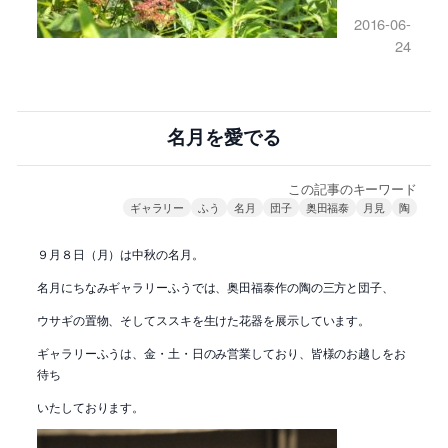
2016-06-
24
名月を愛でる
この記事のキーワード
ギャラリー
ふう
名月
団子
奥田福泰
月見
陶
９月８日（月）は中秋の名月。
名月にちなみギャラリーふうでは、奥田福泰作の陶の三方と団子、
ウサギの置物、そしてススキを生けた花器を展示しています。
ギャラリーふうは、金・土・日のみ営業しており、皆様のお越しをお
待ち
いたしております。