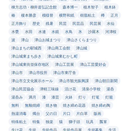
棟方志功・柳井道弘記念館
森本博一
植木智子
植木鉢
椿
榎本勝彦
模様替
横野和紙
樹脂粘土
樽
正月
正月飾り
歴史
残暑
民芸
民芸品
民芸展
水仙
水甕
水田
水連
水鏡
水鳥
氷
沙羅木
河津桜
波
津山
津山お城まつり
津山さくらまつり
津山まちの駅城西
津山商工会館
津山城
津山城東まち歩き
津山城東むかし町
津山城東街並保存地区
津山工芸展
津山工芸愛好会
津山市
津山市役所
津山市東庁舎
津山市立文化展示ホール
津山市観光振興課
津山朝日新聞
津山民芸協会
津軽三味線
活け花
清泉小学校
湯呑
湯呑み
満月
漆
漆芸
火鉢
灯り
灯篭
灯籠
無料
無釉焼締
焼き物
焼き締め花器
焼き締め陶
熱湯消毒
燭台
父の日
片口
片白草
版画
特殊粘土
特集
独楽
猿
獅子頭
玩具
瓢箪
生け花
生徒
生徒作品
生徒作品展
生徒募集
生活