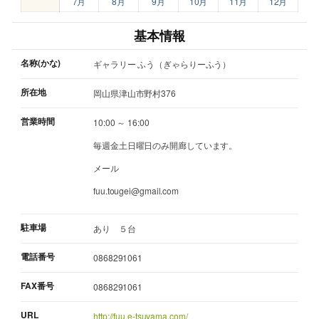
7月
8月
9月
10月
11月
12月
基本情報
名称(かな)
ギャラリー ふう（ぎゃらりーふう）
所在地
岡山県津山市野村376
営業時間
10:00 ～ 16:00
毎週金土日曜日のみ開廊しています。
メール
fuu.tougei@gmail.com
駐車場
あり ５台
電話番号
0868291061
FAX番号
0868291061
URL
http://fuu.e-tsuyama.com/