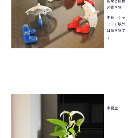
雨傘と雨靴
の
置き物
中棒（シャ
フト）以外
は焼き物で
す
半夏生