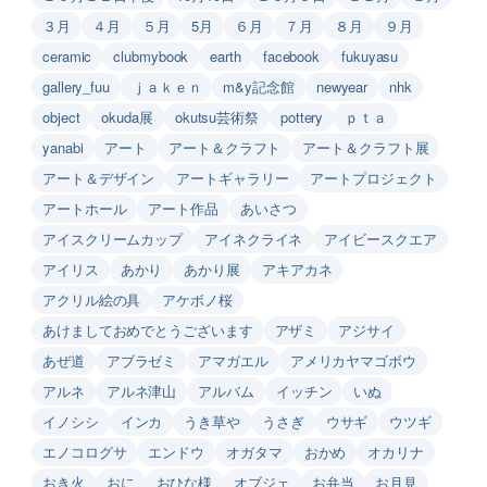
３月
４月
５月
5月
６月
７月
８月
９月
ceramic
clubmybook
earth
facebook
fukuyasu
gallery_fuu
ｊａｋｅｎ
m&y記念館
newyear
nhk
object
okuda展
okutsu芸術祭
pottery
ｐｔａ
yanabi
アート
アート＆クラフト
アート＆クラフト展
アート＆デザイン
アートギャラリー
アートプロジェクト
アートホール
アート作品
あいさつ
アイスクリームカップ
アイネクライネ
アイビースクエア
アイリス
あかり
あかり展
アキアカネ
アクリル絵の具
アケボノ桜
あけましておめでとうございます
アザミ
アジサイ
あぜ道
アブラゼミ
アマガエル
アメリカヤマゴボウ
アルネ
アルネ津山
アルバム
イッチン
いぬ
イノシシ
インカ
うき草や
うさぎ
ウサギ
ウツギ
エノコログサ
エンドウ
オガタマ
おかめ
オカリナ
おき火
おに
おひな様
オブジェ
お弁当
お月見