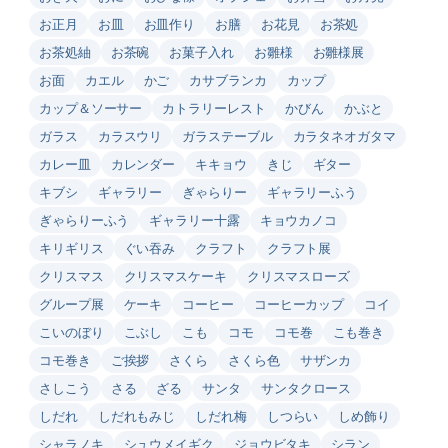
お正月
お皿
お皿作り
お膳
お花見
お茶処
お茶処紬
お茶碗
お菓子入れ
お雛様
お雛様展
お面
カエル
かご
カサブランカ
カップ
カップ＆ソーサー
カトラリーレスト
かびん
かぶと
ガラス
カラスウリ
ガラステーブル
カラタネオガタマ
カレー皿
カレンダー
キキョウ
きじ
ギター
キブシ
ギャラリー
ぎゃらりー
ギャラリーふう
ぎゃらりーふう
ギャラリー十露
キョウカノコ
キリギリス
ぐい吞み
クラフト
クラフト展
クリスマス
クリスマスケーキ
クリスマスローズ
グループ展
ケーキ
コーヒー
コーヒーカップ
コイ
こいのぼり
こぶし
こも
コモ
コモ巻
こも巻き
コモ巻き
ご挨拶
さくら
さくら色
サザンカ
さしこう
さる
ざる
サンタ
サンタクロース
しだれ
しだれもみじ
しだれ梅
しつらい
しめ飾り
シャラノキ
シュウメイギク
ジョウビタキ
シラン