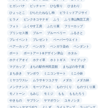
ヒガンバナ
ピッチャー
ひな祭り
ひまわり
ひょっとこ
ひらたたねなし柿
ピラミッドアジサイ
ヒラメ
ピンクネコヤナギ
ふう
ふう津山陶芸工房
フォト
ふくやす工房
ふたり展
フリーカップ
プリンセス雅
ブルー
ブルーベリー
ふるさと
プレイベント
プレゼント
ペーパーウエイト
ペア―カップ
ベンガラ
ベンガラ染め
ペンダント
ポート
ポートアート&デザイン津山
ホタル
ホテイアオイ
ホテイ草
ホトトギス
マイブック
マグカップ
まちの駅作州民芸館
まちばの寺子屋
まち歩き
マンボウ
ミニコンサート
ミニ小鉢
ミヤコワスレ
ムラサキツユクサ
メダカ
メダカ鉢
メンテナンス
モーツアルト
ものづくり
ものづくり展
モノトーン
もみじ
モミジ
もも
ももたろう
やきもの
ヤブラン
ヤマボウシ
ユキノシタ
ヨウシュヤマゴボウ
よしず
ライトアップ
ラッピング