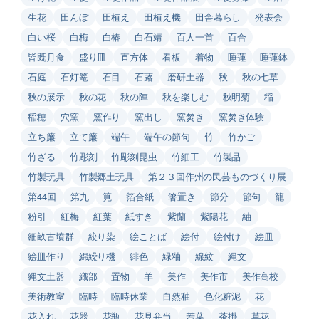
生花
田んぼ
田植え
田植え機
田舎暮らし
発表会
白い桜
白梅
白椿
白石靖
百人一首
百合
皆既月食
盛り皿
直方体
看板
着物
睡蓮
睡蓮鉢
石庭
石灯篭
石目
石蕗
磨研土器
秋
秋の七草
秋の展示
秋の花
秋の陣
秋を楽しむ
秋明菊
稲
稲穂
穴窯
窯作り
窯出し
窯焚き
窯焚き体験
立ち簾
立て簾
端午
端午の節句
竹
竹かご
竹ざる
竹彫刻
竹彫刻昆虫
竹細工
竹製品
竹製玩具
竹製郷土玩具
第２３回作州の民芸ものづくり展
第44回
第九
筧
箔合紙
箸置き
節分
節句
籠
粉引
紅梅
紅葉
紙すき
紫蘭
紫陽花
紬
細畝古墳群
絞り染
絵ことば
絵付
絵付け
絵皿
絵皿作り
綿繰り機
緋色
緑釉
線紋
縄文
縄文土器
織部
置物
羊
美作
美作市
美作高校
美術教室
臨時
臨時休業
自然釉
色化粧泥
花
花入れ
花器
花瓶
花見弁当
若葉
茶掛
草花