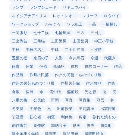
ランプ
ランプシェード
リキュウバイ
ルイジアナアイリス
レオ・レオニ
レリーフ
ロウバイ
ワークショップ
わらぐろ
ワラ細工
一品
一輪挿し
一閑張り
七十二候
七輪風窯
三方
三日月
三楽陶芸
三毛猫
上田繁男
上田繁男
中正小学校
中秋
中秋の名月
中鉢
二十四節気
五次勝
五葉の松
京鹿の子
人形
今井烏石
今週
代掻き
休廊
休業
佃煮
低価格
体験
体験コーナー
作品
作品展
作州の民芸
作州の民芸・ものづくり展
作州の民芸ものづくり展
作州民芸館
作州飾り
作陶
倉敷
個展
傘
備中櫓
備前焼
光と影
兎
兜
八重の梅
公民館
再開
写真
写真集
冠雪
冬
冬支度
冬景色
凧
出前授業
出前講座
出雲街道
初冠雪
初心者
初窯
利休梅
剪定
割れた焼もの
創作陶芸
劇作家
加納容子
動画
勝央
勝央町
勝央美術文学館
勝間田
勝間田焼
勝間田焼き