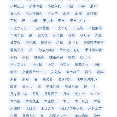
小川任山
小林博道
小物入れ
小皿
小鉢
展示
展示会
展示即売会
展示替
山吹
山柿
山茶花
工芸
巳
巾着
干し柿
干支
干支（午）
干支づくり
干支の置物
干支作り
干支展
平核無柿
年末年始
庭
庭の花
弁当箱
弥生
張り子
彫刻
彼岸桜
彼岸花
復活会
急須
愛でる
愛媛県西予市
愛美工房
戌
成名小学校
手のぬくもり
手仕事体験
手桶
手芸
抹茶碗
抹茶茶碗
授業
掛け花
掛け花入れ
掛け軸
掛花
掛花入
掛花入れ
掛軸
教室
文化展示ホール
文化祭
斜め格子
新作
新年
新春
新緑
春
春の器
暑さ対策
暑中お見舞い
暖簾
暮らし
書
曼殊沙華
曼珠沙華
替
月
月を愛でる
月見
月見団子
月食
朝ドラ
木ゴテ
木の葉
木の葉皿
木原康二
木工
木工玩具
木彫
木彫館
木目込
木目込み
木目込み雛人形
木竹工芸
木藤
果物入れ
柏
柏葉アジサイ
染織織物
染色