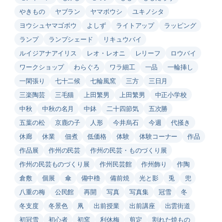
やきもの
ヤブラン
ヤマボウシ
ユキノシタ
ヨウシュヤマゴボウ
よしず
ライトアップ
ラッピング
ランプ
ランプシェード
リキュウバイ
ルイジアナアイリス
レオ・レオニ
レリーフ
ロウバイ
ワークショップ
わらぐろ
ワラ細工
一品
一輪挿し
一閑張り
七十二候
七輪風窯
三方
三日月
三楽陶芸
三毛猫
上田繁男
上田繁男
中正小学校
中秋
中秋の名月
中鉢
二十四節気
五次勝
五葉の松
京鹿の子
人形
今井烏石
今週
代掻き
休廊
休業
佃煮
低価格
体験
体験コーナー
作品
作品展
作州の民芸
作州の民芸・ものづくり展
作州の民芸ものづくり展
作州民芸館
作州飾り
作陶
倉敷
個展
傘
備中櫓
備前焼
光と影
兎
兜
八重の梅
公民館
再開
写真
写真集
冠雪
冬
冬支度
冬景色
凧
出前授業
出前講座
出雲街道
初冠雪
初心者
初窯
利休梅
剪定
割れた焼もの