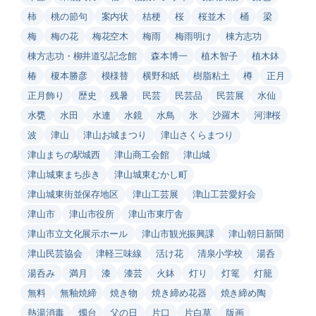
柿
桃の節句
案内状
桔梗
桜
桜並木
桶
梁
梅
梅の花
梅花空木
梅雨
梅雨明け
棟方志功
棟方志功・柳井道弘記念館
森本博一
植木智子
植木鉢
椿
榎本勝彦
模様替
横野和紙
樹脂粘土
樽
正月
正月飾り
歴史
残暑
民芸
民芸品
民芸展
水仙
水甕
水田
水連
水鏡
水鳥
氷
沙羅木
河津桜
波
津山
津山お城まつり
津山さくらまつり
津山まちの駅城西
津山商工会館
津山城
津山城東まち歩き
津山城東むかし町
津山城東街並保存地区
津山工芸展
津山工芸愛好会
津山市
津山市役所
津山市東庁舎
津山市立文化展示ホール
津山市観光振興課
津山朝日新聞
津山民芸協会
津軽三味線
活け花
清泉小学校
湯呑
湯呑み
満月
漆
漆芸
火鉢
灯り
灯篭
灯籠
無料
無釉焼締
焼き物
焼き締め花器
焼き締め陶
熱湯消毒
燭台
父の日
片口
片白草
版画