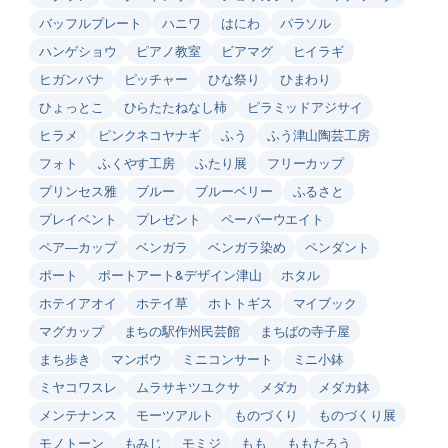
バッフルプレート
ハニワ
はにわ
パラソル
ハンゲショウ
ピアノ教室
ビアマグ
ヒイラギ
ヒガンバナ
ピッチャー
ひな祭り
ひまわり
ひょっとこ
ひらたたねなし柿
ピラミッドアジサイ
ヒラメ
ピンクネコヤナギ
ふう
ふう津山陶芸工房
フォト
ふくやす工房
ふたり展
フリーカップ
プリンセス雅
ブルー
ブルーベリー
ふるさと
プレイベント
プレゼント
ペーパーウエイト
ペア―カップ
ベンガラ
ベンガラ染め
ペンダント
ポート
ポートアート&デザイン津山
ホタル
ホテイアオイ
ホテイ草
ホトトギス
マイブック
マグカップ
まちの駅作州民芸館
まちばの寺子屋
まち歩き
マンボウ
ミニコンサート
ミニ小鉢
ミヤコワスレ
ムラサキツユクサ
メダカ
メダカ鉢
メンテナンス
モーツアルト
ものづくり
ものづくり展
モノトーン
もみじ
モミジ
もも
ももたろう