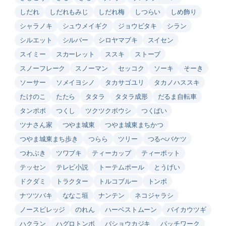
しだれ
しだれもみじ
しだれ梅
しつらい
しめ飾り
シャラノキ
シュウメイギク
ジョウビタキ
シラン
シルエット
シルバー
シロヤマブキ
スイセン
スイミー
スカーレット
ススキ
ストーブ
スノーフレーク
スノーマン
セッコク
ソーキ
そーき
ソーサー
ソメイヨシノ
タカサゴユリ
タカノハススキ
たけのこ
たたら
タタラ
タタラ成形
だるま自転車
タンポポ
つくし
ツクツクボウシ
つくばい
ツナさん家
つやま城東
つやま城東まちかつ
つやま城東まち歩き
つらら
ツリー
つるべバケツ
つわぶき
ツワブキ
ティーカップ
ティーポット
テッセン
テレビ小説
トーテムポール
とうげい
ドクダミ
トラクター
トルコブルー
トンボ
ナツツバキ
ななこ垣
ナンテン
ネコジャラシ
ノースビレッジ
のれん
ハーベストムーン
バイカウツギ
ハクラン
ハグロトンボ
バショウカジキ
パッチワーク