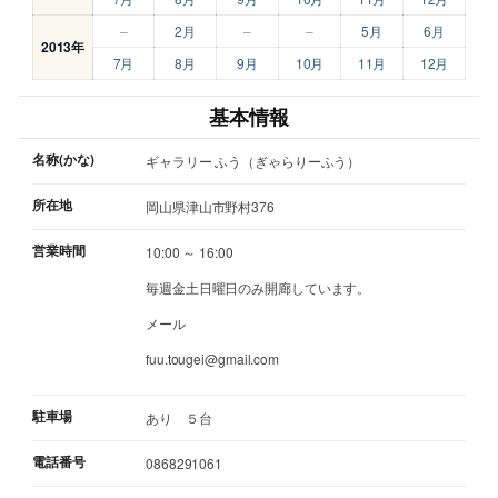
–
2月
–
–
5月
6月
2013年
7月
8月
9月
10月
11月
12月
基本情報
名称(かな)
ギャラリー ふう（ぎゃらりーふう）
所在地
岡山県津山市野村376
営業時間
10:00 ～ 16:00
毎週金土日曜日のみ開廊しています。
メール
fuu.tougei@gmail.com
駐車場
あり ５台
電話番号
0868291061