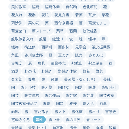
美術教室
臨時
臨時休業
自然釉
色化粧泥
花
花入れ
花器
花瓶
花見弁当
若葉
茶掛
草花
菊沙弥
菜の花
葉
蓋付き容器
蓮
蕎麦ちょこ
蕎麦猪口
薪ストーブ
薬草
藪蘭
蚊取線香
蚊取線香入れ
蚊遣
蚊遣り
蛍
蛙
蝋梅
蝶
蠟梅
街道祭
西新町
西条柿
見学会
観光振興課
角皿
谷川俊太郎
豆
豆まき
販売
赤とんぼ
赤堀邸
辰
農具
遠藤裕志
那岐山
邦楽演奏
酉
酒器
野の花
野焼き
野焼き体験
野花
野菜
金太郎
鈴虫
鉢
鏡餅
長師器（ながしき）
長靴
陶
陶と小枝
陶と染
陶びな
陶器
陶展
陶板時計
陶芸
陶芸体験
陶芸作品
陶芸家
陶芸展
陶芸教室
陶芸教室作品展
陶雛
陶額
雅桜
雛人形
雨傘
雨靴
雪
雪だるま
雪ノ下
雪化粧
雪吊り
雪景色
電動ろくろ
霜柱
青い器
青の世界
青マット
青勝窯
音楽まつり
須恵器
風景
風鈴
食器
飯碗