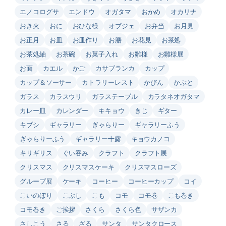
エノコログサ
エンドウ
オガタマ
おかめ
オカリナ
おき火
おに
おひな様
オブジェ
お弁当
お月見
お正月
お皿
お皿作り
お膳
お花見
お茶処
お茶処紬
お茶碗
お菓子入れ
お雛様
お雛様展
お面
カエル
かご
カサブランカ
カップ
カップ＆ソーサー
カトラリーレスト
かびん
かぶと
ガラス
カラスウリ
ガラステーブル
カラタネオガタマ
カレー皿
カレンダー
キキョウ
きじ
ギター
キブシ
ギャラリー
ぎゃらりー
ギャラリーふう
ぎゃらりーふう
ギャラリー十露
キョウカノコ
キリギリス
ぐい吞み
クラフト
クラフト展
クリスマス
クリスマスケーキ
クリスマスローズ
グループ展
ケーキ
コーヒー
コーヒーカップ
コイ
こいのぼり
こぶし
こも
コモ
コモ巻
こも巻き
コモ巻き
ご挨拶
さくら
さくら色
サザンカ
さしこう
さる
ざる
サンタ
サンタクロース