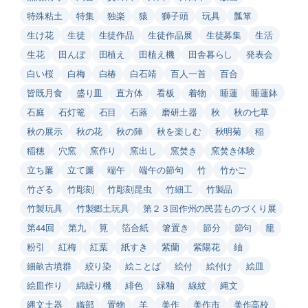
特殊粘土
特集
独楽
猿
獅子頭
玩具
瓢箪
生け花
生徒
生徒作品
生徒作品展
生徒募集
生活
生花
田んぼ
田植え
田植え機
田舎暮らし
発表会
白い桜
白梅
白椿
白石靖
百人一首
百合
皆既月食
盛り皿
直方体
看板
着物
睡蓮
睡蓮鉢
石庭
石灯篭
石目
石蕗
磨研土器
秋
秋の七草
秋の展示
秋の花
秋の陣
秋を楽しむ
秋明菊
稲
稲穂
穴窯
窯作り
窯出し
窯焚き
窯焚き体験
立ち簾
立て簾
端午
端午の節句
竹
竹かご
竹ざる
竹彫刻
竹彫刻昆虫
竹細工
竹製品
竹製玩具
竹製郷土玩具
第２３回作州の民芸ものづくり展
第44回
第九
筧
箔合紙
箸置き
節分
節句
籠
粉引
紅梅
紅葉
紙すき
紫蘭
紫陽花
紬
細畝古墳群
絞り染
絵ことば
絵付
絵付け
絵皿
絵皿作り
綿繰り機
緋色
緑釉
線紋
縄文
縄文土器
織部
置物
羊
美作
美作市
美作高校