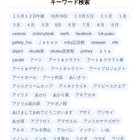
キーワード検索
１０月１２日午後
10月19日
１０月５日
１１月
１月
３月
４月
５月
5月
６月
７月
８月
９月
ceramic
clubmybook
earth
facebook
fukuyasu
gallery_fuu
ｊａｋｅｎ
m&y記念館
newyear
nhk
object
okuda展
okutsu芸術祭
pottery
ｐｔａ
yanabi
アート
アート＆クラフト
アート＆クラフト展
アート＆デザイン
アートギャラリー
アートプロジェクト
アートホール
アート作品
あいさつ
アイスクリームカップ
アイネクライネ
アイビースクエア
アイリス
あかり
あかり展
アキアカネ
アクリル絵の具
アケボノ桜
あけましておめでとうございます
アザミ
アジサイ
あぜ道
アブラゼミ
アマガエル
アメリカヤマゴボウ
アルネ
アルネ津山
アルバム
イッチン
いぬ
イノシシ
インカ
うき草や
うさぎ
ウサギ
ウツギ