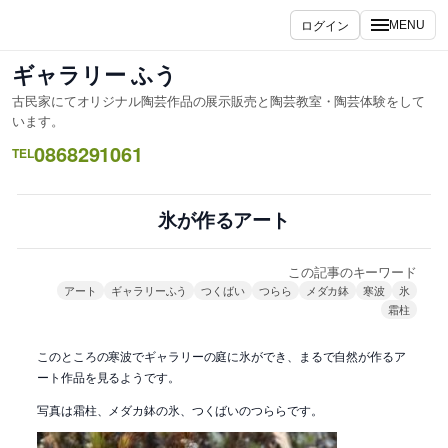
内
ログイン
MENU
容
を
ギャラリー ふう
ス
古民家にてオリジナル陶芸作品の展示販売と陶芸教室・陶芸体験をして
キ
います。
ッ
0868291061
TEL
プ
氷が作るアート
この記事のキーワード
アート
ギャラリーふう
つくばい
つらら
メダカ鉢
寒波
氷
霜柱
このところの寒波でギャラリーの庭に氷ができ、まるで自然が作るア
ート作品を見るようです。
写真は霜柱、メダカ鉢の氷、つくばいのつららです。