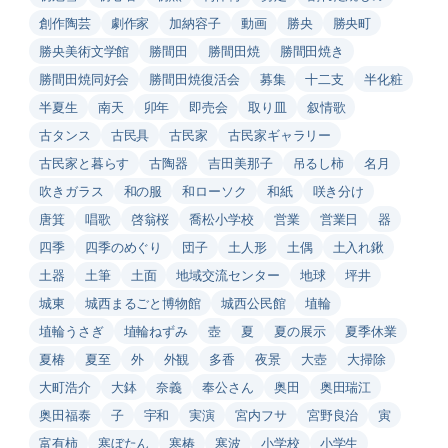
創作陶芸
劇作家
加納容子
動画
勝央
勝央町
勝央美術文学館
勝間田
勝間田焼
勝間田焼き
勝間田焼同好会
勝間田焼復活会
募集
十二支
半化粧
半夏生
南天
卯年
即売会
取り皿
叙情歌
古タンス
古民具
古民家
古民家ギャラリー
古民家と暮らす
古陶器
吉田美那子
吊るし柿
名月
吹きガラス
和の服
和ローソク
和紙
咲き分け
唐箕
唱歌
啓翁桜
喬松小学校
営業
営業日
器
四季
四季のめぐり
団子
土人形
土偶
土入れ鍬
土器
土筆
土面
地域交流センター
地球
坪井
城東
城西まるごと博物館
城西公民館
埴輪
埴輪うさぎ
埴輪ねずみ
壺
夏
夏の展示
夏季休業
夏椿
夏至
外
外観
多香
夜景
大壺
大掃除
大町浩介
大鉢
奈義
奉公さん
奥田
奥田瑞江
奥田福泰
子
宇和
実演
宮内フサ
宮野良治
寅
富有柿
寒ぼたん
寒椿
寒波
小学校
小学生