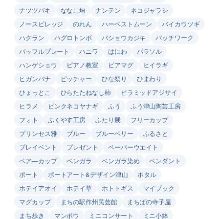
ナツツバキ
ななこ垣
ナンテン
ネコジャラシ
ノースビレッジ
のれん
ハーベストムーン
バイカウツギ
ハクラン
ハグロトンボ
バショウカジキ
パッチワーク
バッフルプレート
ハニワ
はにわ
パラソル
ハンゲショウ
ピアノ教室
ビアマグ
ヒイラギ
ヒガンバナ
ピッチャー
ひな祭り
ひまわり
ひょっとこ
ひらたたねなし柿
ピラミッドアジサイ
ヒラメ
ピンクネコヤナギ
ふう
ふう津山陶芸工房
フォト
ふくやす工房
ふたり展
フリーカップ
プリンセス雅
ブルー
ブルーベリー
ふるさと
プレイベント
プレゼント
ペーパーウエイト
ペア―カップ
ベンガラ
ベンガラ染め
ペンダント
ポート
ポートアート&デザイン津山
ホタル
ホテイアオイ
ホテイ草
ホトトギス
マイブック
マグカップ
まちの駅作州民芸館
まちばの寺子屋
まち歩き
マンボウ
ミニコンサート
ミニ小鉢