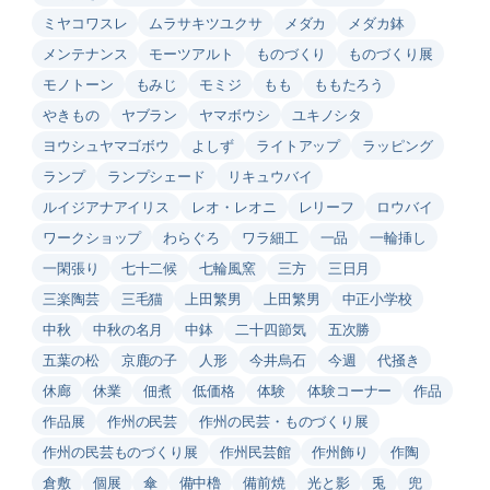
ミヤコワスレ
ムラサキツユクサ
メダカ
メダカ鉢
メンテナンス
モーツアルト
ものづくり
ものづくり展
モノトーン
もみじ
モミジ
もも
ももたろう
やきもの
ヤブラン
ヤマボウシ
ユキノシタ
ヨウシュヤマゴボウ
よしず
ライトアップ
ラッピング
ランプ
ランプシェード
リキュウバイ
ルイジアナアイリス
レオ・レオニ
レリーフ
ロウバイ
ワークショップ
わらぐろ
ワラ細工
一品
一輪挿し
一閑張り
七十二候
七輪風窯
三方
三日月
三楽陶芸
三毛猫
上田繁男
上田繁男
中正小学校
中秋
中秋の名月
中鉢
二十四節気
五次勝
五葉の松
京鹿の子
人形
今井烏石
今週
代掻き
休廊
休業
佃煮
低価格
体験
体験コーナー
作品
作品展
作州の民芸
作州の民芸・ものづくり展
作州の民芸ものづくり展
作州民芸館
作州飾り
作陶
倉敷
個展
傘
備中櫓
備前焼
光と影
兎
兜