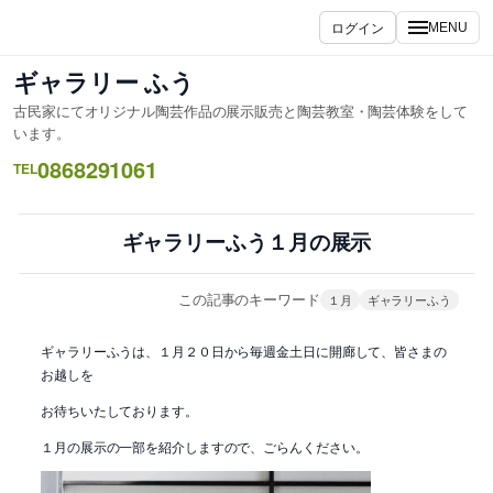
内
ログイン
MENU
容
を
ギャラリー ふう
ス
古民家にてオリジナル陶芸作品の展示販売と陶芸教室・陶芸体験をして
キ
います。
ッ
0868291061
TEL
プ
ギャラリーふう１月の展示
この記事のキーワード
１月
ギャラリーふう
ギャラリーふうは、１月２０日から毎週金土日に開廊して、皆さまの
お越しを
お待ちいたしております。
１月の展示の一部を紹介しますので、ごらんください。