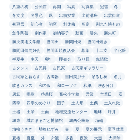
八重の梅
公民館
再開
写真
写真集
冠雪
冬
冬支度
冬景色
凧
出前授業
出前講座
出雲街道
初冠雪
初心者
初窯
利休梅
剪定
割れた焼もの
創作陶芸
劇作家
加納容子
動画
勝央
勝央町
勝央美術文学館
勝間田
勝間田焼
勝間田焼き
勝間田焼同好会
勝間田焼復活会
募集
十二支
半化粧
半夏生
南天
卯年
即売会
取り皿
叙情歌
古タンス
古民具
古民家
古民家ギャラリー
古民家と暮らす
古陶器
吉田美那子
吊るし柿
名月
吹きガラス
和の服
和ローソク
和紙
咲き分け
唐箕
唱歌
啓翁桜
喬松小学校
営業
営業日
器
四季
四季のめぐり
団子
土人形
土偶
土入れ鍬
土器
土筆
土面
地域交流センター
地球
坪井
城東
城西まるごと博物館
城西公民館
埴輪
埴輪うさぎ
埴輪ねずみ
壺
夏
夏の展示
夏季休業
夏椿
夏至
外
外観
多香
夜景
大壺
大掃除