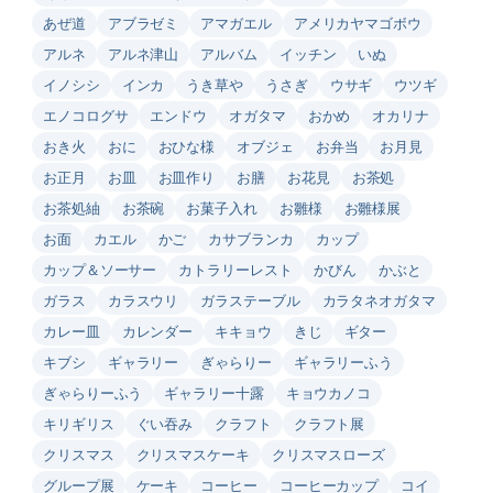
あぜ道
アブラゼミ
アマガエル
アメリカヤマゴボウ
アルネ
アルネ津山
アルバム
イッチン
いぬ
イノシシ
インカ
うき草や
うさぎ
ウサギ
ウツギ
エノコログサ
エンドウ
オガタマ
おかめ
オカリナ
おき火
おに
おひな様
オブジェ
お弁当
お月見
お正月
お皿
お皿作り
お膳
お花見
お茶処
お茶処紬
お茶碗
お菓子入れ
お雛様
お雛様展
お面
カエル
かご
カサブランカ
カップ
カップ＆ソーサー
カトラリーレスト
かびん
かぶと
ガラス
カラスウリ
ガラステーブル
カラタネオガタマ
カレー皿
カレンダー
キキョウ
きじ
ギター
キブシ
ギャラリー
ぎゃらりー
ギャラリーふう
ぎゃらりーふう
ギャラリー十露
キョウカノコ
キリギリス
ぐい吞み
クラフト
クラフト展
クリスマス
クリスマスケーキ
クリスマスローズ
グループ展
ケーキ
コーヒー
コーヒーカップ
コイ