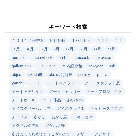
キーワード検索
１０月１２日午後
10月19日
１０月５日
１１月
１月
３月
４月
５月
5月
６月
７月
８月
９月
ceramic
clubmybook
earth
facebook
fukuyasu
gallery_fuu
ｊａｋｅｎ
m&y記念館
newyear
nhk
object
okuda展
okutsu芸術祭
pottery
ｐｔａ
yanabi
アート
アート＆クラフト
アート＆クラフト展
アート＆デザイン
アートギャラリー
アートプロジェクト
アートホール
アート作品
あいさつ
アイスクリームカップ
アイネクライネ
アイビースクエア
アイリス
あかり
あかり展
アキアカネ
アクリル絵の具
アケボノ桜
あけましておめでとうございます
アザミ
アジサイ