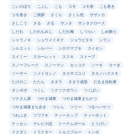
こいのぼり
こぶし
こも
コモ
コモ巻
こも巻き
コモ巻き
ご挨拶
さくら
さくら色
サザンカ
さしこう
さる
ざる
サンタ
サンタクロース
しだれ
しだれもみじ
しだれ梅
しつらい
しめ飾り
シャラノキ
シュウメイギク
ジョウビタキ
シラン
シルエット
シルバー
シロヤマブキ
スイセン
スイミー
スカーレット
ススキ
ストーブ
スノーフレーク
スノーマン
セッコク
ソーキ
そーき
ソーサー
ソメイヨシノ
タカサゴユリ
タカノハススキ
たけのこ
たたら
タタラ
タタラ成形
だるま自転車
タンポポ
つくし
ツクツクボウシ
つくばい
ツナさん家
つやま城東
つやま城東まちかつ
つやま城東まち歩き
つらら
ツリー
つるべバケツ
つわぶき
ツワブキ
ティーカップ
ティーポット
テッセン
テレビ小説
トーテムポール
とうげい
ドクダミ
トラクター
トルコブルー
トンボ