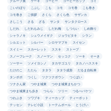
グループ展
ケーキ
コーヒー
コーヒーカップ
コイ
こいのぼり
こぶし
こも
コモ
コモ巻
こも巻き
コモ巻き
ご挨拶
さくら
さくら色
サザンカ
さしこう
さる
ざる
サンタ
サンタクロース
しだれ
しだれもみじ
しだれ梅
しつらい
しめ飾り
シャラノキ
シュウメイギク
ジョウビタキ
シラン
シルエット
シルバー
シロヤマブキ
スイセン
スイミー
スカーレット
ススキ
ストーブ
スノーフレーク
スノーマン
セッコク
ソーキ
そーき
ソーサー
ソメイヨシノ
タカサゴユリ
タカノハススキ
たけのこ
たたら
タタラ
タタラ成形
だるま自転車
タンポポ
つくし
ツクツクボウシ
つくばい
ツナさん家
つやま城東
つやま城東まちかつ
つやま城東まち歩き
つらら
ツリー
つるべバケツ
つわぶき
ツワブキ
ティーカップ
ティーポット
テッセン
テレビ小説
トーテムポール
とうげい