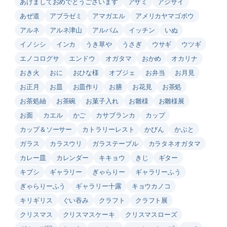
あけましておめでとうございます
アザミ
アジサイ
あぜ道
アブラゼミ
アマガエル
アメリカヤマゴボウ
アルネ
アルネ津山
アルバム
イッチン
いぬ
イノシシ
インカ
うき草や
うさぎ
ウサギ
ウツギ
エノコログサ
エンドウ
オガタマ
おかめ
オカリナ
おき火
おに
おひな様
オブジェ
お弁当
お月見
お正月
お皿
お皿作り
お膳
お花見
お茶処
お茶処紬
お茶碗
お菓子入れ
お雛様
お雛様展
お面
カエル
かご
カサブランカ
カップ
カップ＆ソーサー
カトラリーレスト
かびん
かぶと
ガラス
カラスウリ
ガラステーブル
カラタネオガタマ
カレー皿
カレンダー
キキョウ
きじ
ギター
キブシ
ギャラリー
ぎゃらりー
ギャラリーふう
ぎゃらりーふう
ギャラリー十露
キョウカノコ
キリギリス
ぐい吞み
クラフト
クラフト展
クリスマス
クリスマスケーキ
クリスマスローズ