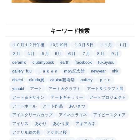
キーワード検索
１０月１２日午後
10月19日
１０月５日
１１月
１月
３月
４月
５月
5月
６月
７月
８月
９月
ceramic
clubmybook
earth
facebook
fukuyasu
gallery_fuu
ｊａｋｅｎ
m&y記念館
newyear
nhk
object
okuda展
okutsu芸術祭
pottery
ｐｔａ
yanabi
アート
アート＆クラフト
アート＆クラフト展
アート＆デザイン
アートギャラリー
アートプロジェクト
アートホール
アート作品
あいさつ
アイスクリームカップ
アイネクライネ
アイビースクエア
アイリス
あかり
あかり展
アキアカネ
アクリル絵の具
アケボノ桜