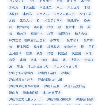
月を愛でる
月見
月見団子
月食
朝ドラ
木ゴテ
木の葉
木の葉皿
木原康二
木工
木工玩具
木彫
木彫館
木目込
木目込み
木目込み雛人形
木竹工芸
木藤
果物入れ
柏
柏葉アジサイ
染織織物
染色
柿
桃の節句
案内状
桔梗
桜
桜並木
桶
梁
梅
梅の花
梅花空木
梅雨
梅雨明け
棟方志功
棟方志功・柳井道弘記念館
森本博一
植木智子
植木鉢
椿
榎本勝彦
模様替
横野和紙
樹脂粘土
樽
正月
正月飾り
歴史
残暑
民芸
民芸品
民芸展
水仙
水甕
水田
水連
水鏡
水鳥
氷
沙羅木
河津桜
波
津山
津山お城まつり
津山さくらまつり
津山まちの駅城西
津山商工会館
津山城
津山城東まち歩き
津山城東むかし町
津山城東街並保存地区
津山工芸展
津山工芸愛好会
津山市
津山市役所
津山市東庁舎
津山市立文化展示ホール
津山市観光振興課
津山朝日新聞