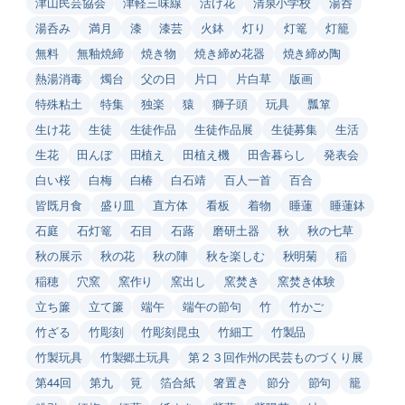
津山民芸協会
津軽三味線
活け花
清泉小学校
湯呑
湯呑み
満月
漆
漆芸
火鉢
灯り
灯篭
灯籠
無料
無釉焼締
焼き物
焼き締め花器
焼き締め陶
熱湯消毒
燭台
父の日
片口
片白草
版画
特殊粘土
特集
独楽
猿
獅子頭
玩具
瓢箪
生け花
生徒
生徒作品
生徒作品展
生徒募集
生活
生花
田んぼ
田植え
田植え機
田舎暮らし
発表会
白い桜
白梅
白椿
白石靖
百人一首
百合
皆既月食
盛り皿
直方体
看板
着物
睡蓮
睡蓮鉢
石庭
石灯篭
石目
石蕗
磨研土器
秋
秋の七草
秋の展示
秋の花
秋の陣
秋を楽しむ
秋明菊
稲
稲穂
穴窯
窯作り
窯出し
窯焚き
窯焚き体験
立ち簾
立て簾
端午
端午の節句
竹
竹かご
竹ざる
竹彫刻
竹彫刻昆虫
竹細工
竹製品
竹製玩具
竹製郷土玩具
第２３回作州の民芸ものづくり展
第44回
第九
筧
箔合紙
箸置き
節分
節句
籠