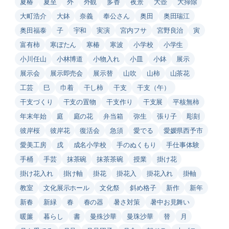
夏椿
夏至
外
外観
多香
夜景
大壺
大掃除
大町浩介
大鉢
奈義
奉公さん
奥田
奥田瑞江
奥田福泰
子
宇和
実演
宮内フサ
宮野良治
寅
富有柿
寒ぼたん
寒椿
寒波
小学校
小学生
小川任山
小林博道
小物入れ
小皿
小鉢
展示
展示会
展示即売会
展示替
山吹
山柿
山茶花
工芸
巳
巾着
干し柿
干支
干支（午）
干支づくり
干支の置物
干支作り
干支展
平核無柿
年末年始
庭
庭の花
弁当箱
弥生
張り子
彫刻
彼岸桜
彼岸花
復活会
急須
愛でる
愛媛県西予市
愛美工房
戌
成名小学校
手のぬくもり
手仕事体験
手桶
手芸
抹茶碗
抹茶茶碗
授業
掛け花
掛け花入れ
掛け軸
掛花
掛花入
掛花入れ
掛軸
教室
文化展示ホール
文化祭
斜め格子
新作
新年
新春
新緑
春
春の器
暑さ対策
暑中お見舞い
暖簾
暮らし
書
曼殊沙華
曼珠沙華
替
月