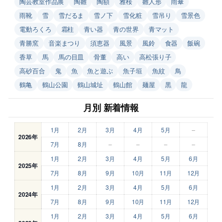
陶芸教室作品展
陶雛
陶額
雅桜
雛人形
雨傘
雨靴
雪
雪だるま
雪ノ下
雪化粧
雪吊り
雪景色
電動ろくろ
霜柱
青い器
青の世界
青マット
青勝窯
音楽まつり
須恵器
風景
風鈴
食器
飯碗
香草
馬
馬の目皿
骨董
高い
高松張り子
高砂百合
鬼
魚
魚と遊ぶ
魚子垣
魚紋
鳥
鶴亀
鶴山公園
鶴山城址
鶴山館
麺屋
黒
龍
月別 新着情報
1月
2月
3月
4月
5月
–
2026年
7月
8月
–
–
–
–
1月
2月
3月
4月
5月
6月
2025年
7月
8月
9月
10月
11月
12月
1月
2月
3月
4月
5月
6月
2024年
7月
8月
9月
10月
11月
12月
1月
2月
3月
4月
5月
6月