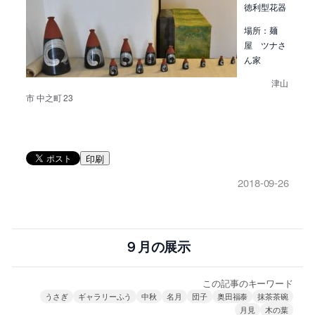
徳利型花器
場所：麺
屋 ツナさ
ん家
津山
市 中之町 23
印刷
2018-09-26
９月の展示
この記事のキーワード
うさぎ
ギャラリーふう
中秋
名月
団子
奥田福泰
抹茶茶碗
月見
木の葉