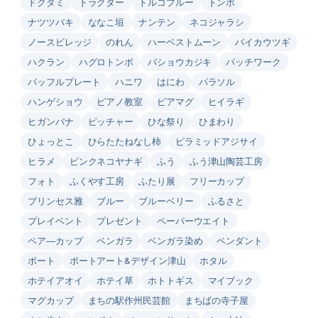
ドクダミ
トラクター
トルコブルー
トンボ
ナツツバキ
ななこ垣
ナンテン
ネコジャラシ
ノースビレッジ
のれん
ハーベストムーン
バイカウツギ
ハクラン
ハグロトンボ
バショウカジキ
パッチワーク
バッフルプレート
ハニワ
はにわ
パラソル
ハンゲショウ
ピアノ教室
ビアマグ
ヒイラギ
ヒガンバナ
ピッチャー
ひな祭り
ひまわり
ひょっとこ
ひらたたねなし柿
ピラミッドアジサイ
ヒラメ
ピンクネコヤナギ
ふう
ふう津山陶芸工房
フォト
ふくやす工房
ふたり展
フリーカップ
プリンセス雅
ブルー
ブルーベリー
ふるさと
プレイベント
プレゼント
ペーパーウエイト
ペア―カップ
ベンガラ
ベンガラ染め
ペンダント
ポート
ポートアート&デザイン津山
ホタル
ホテイアオイ
ホテイ草
ホトトギス
マイブック
マグカップ
まちの駅作州民芸館
まちばの寺子屋