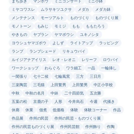
まち歩き
マンボウ
ミニコンサート
ミニ小鉢
ミヤコワスレ
ムラサキツユクサ
メダカ
メダカ鉢
メンテナンス
モーツアルト
ものづくり
ものづくり展
モノトーン
もみじ
モミジ
もも
ももたろう
やきもの
ヤブラン
ヤマボウシ
ユキノシタ
ヨウシュヤマゴボウ
よしず
ライトアップ
ラッピング
ランプ
ランプシェード
リキュウバイ
ルイジアナアイリス
レオ・レオニ
レリーフ
ロウバイ
ワークショップ
わらぐろ
ワラ細工
一品
一輪挿し
一閑張り
七十二候
七輪風窯
三方
三日月
三楽陶芸
三毛猫
上田繁男
上田繁男
中正小学校
中秋
中秋の名月
中鉢
二十四節気
五次勝
五葉の松
京鹿の子
人形
今井烏石
今週
代掻き
休廊
休業
佃煮
低価格
体験
体験コーナー
作品
作品展
作州の民芸
作州の民芸・ものづくり展
作州の民芸ものづくり展
作州民芸館
作州飾り
作陶