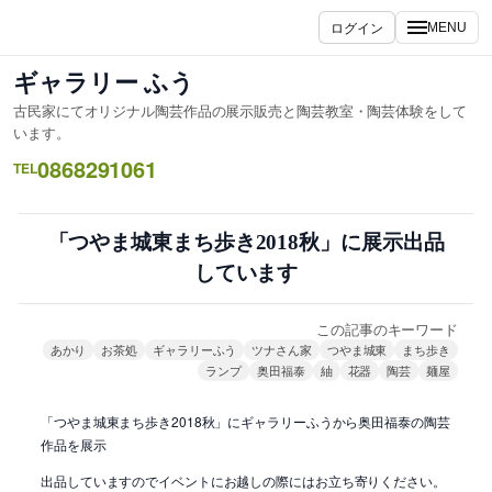
内
ログイン
MENU
容
を
ギャラリー ふう
ス
古民家にてオリジナル陶芸作品の展示販売と陶芸教室・陶芸体験をして
キ
います。
ッ
0868291061
TEL
プ
「つやま城東まち歩き2018秋」に展示出品
しています
この記事のキーワード
あかり
お茶処
ギャラリーふう
ツナさん家
つやま城東
まち歩き
ランプ
奥田福泰
紬
花器
陶芸
麺屋
「つやま城東まち歩き2018秋」にギャラリーふうから奥田福泰の陶芸
作品を展示
出品していますのでイベントにお越しの際にはお立ち寄りください。