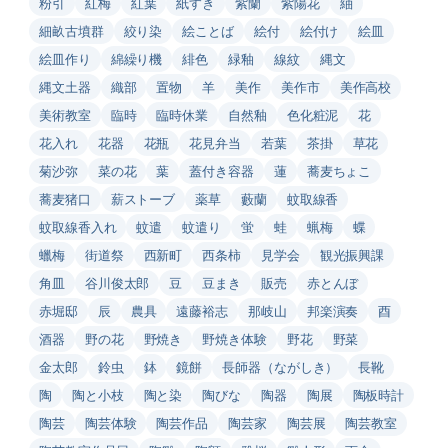
粉引
紅梅
紅葉
紙すき
紫蘭
紫陽花
紬
細畝古墳群
絞り染
絵ことば
絵付
絵付け
絵皿
絵皿作り
綿繰り機
緋色
緑釉
線紋
縄文
縄文土器
織部
置物
羊
美作
美作市
美作高校
美術教室
臨時
臨時休業
自然釉
色化粧泥
花
花入れ
花器
花瓶
花見弁当
若葉
茶掛
草花
菊沙弥
菜の花
葉
蓋付き容器
蓮
蕎麦ちょこ
蕎麦猪口
薪ストーブ
薬草
藪蘭
蚊取線香
蚊取線香入れ
蚊遣
蚊遣り
蛍
蛙
蝋梅
蝶
蠟梅
街道祭
西新町
西条柿
見学会
観光振興課
角皿
谷川俊太郎
豆
豆まき
販売
赤とんぼ
赤堀邸
辰
農具
遠藤裕志
那岐山
邦楽演奏
酉
酒器
野の花
野焼き
野焼き体験
野花
野菜
金太郎
鈴虫
鉢
鏡餅
長師器（ながしき）
長靴
陶
陶と小枝
陶と染
陶びな
陶器
陶展
陶板時計
陶芸
陶芸体験
陶芸作品
陶芸家
陶芸展
陶芸教室