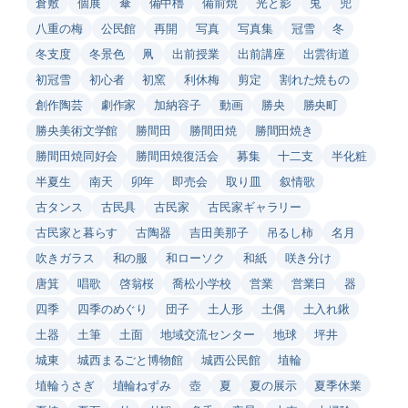
倉敷
個展
傘
備中櫓
備前焼
光と影
兎
兜
八重の梅
公民館
再開
写真
写真集
冠雪
冬
冬支度
冬景色
凧
出前授業
出前講座
出雲街道
初冠雪
初心者
初窯
利休梅
剪定
割れた焼もの
創作陶芸
劇作家
加納容子
動画
勝央
勝央町
勝央美術文学館
勝間田
勝間田焼
勝間田焼き
勝間田焼同好会
勝間田焼復活会
募集
十二支
半化粧
半夏生
南天
卯年
即売会
取り皿
叙情歌
古タンス
古民具
古民家
古民家ギャラリー
古民家と暮らす
古陶器
吉田美那子
吊るし柿
名月
吹きガラス
和の服
和ローソク
和紙
咲き分け
唐箕
唱歌
啓翁桜
喬松小学校
営業
営業日
器
四季
四季のめぐり
団子
土人形
土偶
土入れ鍬
土器
土筆
土面
地域交流センター
地球
坪井
城東
城西まるごと博物館
城西公民館
埴輪
埴輪うさぎ
埴輪ねずみ
壺
夏
夏の展示
夏季休業