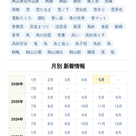
陶芸教室作品展
陶雛
陶額
雅桜
雛人形
雨傘
雨靴
雪
雪だるま
雪ノ下
雪化粧
雪吊り
雪景色
電動ろくろ
霜柱
青い器
青の世界
青マット
青勝窯
音楽まつり
須恵器
風景
風鈴
食器
飯碗
香草
馬
馬の目皿
骨董
高い
高松張り子
高砂百合
鬼
魚
魚と遊ぶ
魚子垣
魚紋
鳥
鶴亀
鶴山公園
鶴山城址
鶴山館
麺屋
黒
龍
月別 新着情報
1月
2月
3月
4月
5月
–
2026年
7月
8月
–
–
–
–
1月
2月
3月
4月
5月
6月
2025年
7月
8月
9月
10月
11月
12月
1月
2月
3月
4月
5月
6月
2024年
7月
8月
9月
10月
11月
12月
1月
2月
3月
4月
5月
6月