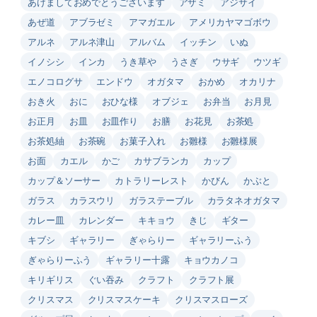
あけましておめでとうございます
アザミ
アジサイ
あぜ道
アブラゼミ
アマガエル
アメリカヤマゴボウ
アルネ
アルネ津山
アルバム
イッチン
いぬ
イノシシ
インカ
うき草や
うさぎ
ウサギ
ウツギ
エノコログサ
エンドウ
オガタマ
おかめ
オカリナ
おき火
おに
おひな様
オブジェ
お弁当
お月見
お正月
お皿
お皿作り
お膳
お花見
お茶処
お茶処紬
お茶碗
お菓子入れ
お雛様
お雛様展
お面
カエル
かご
カサブランカ
カップ
カップ＆ソーサー
カトラリーレスト
かびん
かぶと
ガラス
カラスウリ
ガラステーブル
カラタネオガタマ
カレー皿
カレンダー
キキョウ
きじ
ギター
キブシ
ギャラリー
ぎゃらりー
ギャラリーふう
ぎゃらりーふう
ギャラリー十露
キョウカノコ
キリギリス
ぐい吞み
クラフト
クラフト展
クリスマス
クリスマスケーキ
クリスマスローズ