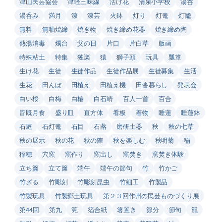
津山民芸協会
津軽三味線
活け花
清泉小学校
湯呑
湯呑み
満月
漆
漆芸
火鉢
灯り
灯篭
灯籠
無料
無釉焼締
焼き物
焼き締め花器
焼き締め陶
熱湯消毒
燭台
父の日
片口
片白草
版画
特殊粘土
特集
独楽
猿
獅子頭
玩具
瓢箪
生け花
生徒
生徒作品
生徒作品展
生徒募集
生活
生花
田んぼ
田植え
田植え機
田舎暮らし
発表会
白い桜
白梅
白椿
白石靖
百人一首
百合
皆既月食
盛り皿
直方体
看板
着物
睡蓮
睡蓮鉢
石庭
石灯篭
石目
石蕗
磨研土器
秋
秋の七草
秋の展示
秋の花
秋の陣
秋を楽しむ
秋明菊
稲
稲穂
穴窯
窯作り
窯出し
窯焚き
窯焚き体験
立ち簾
立て簾
端午
端午の節句
竹
竹かご
竹ざる
竹彫刻
竹彫刻昆虫
竹細工
竹製品
竹製玩具
竹製郷土玩具
第２３回作州の民芸ものづくり展
第44回
第九
筧
箔合紙
箸置き
節分
節句
籠