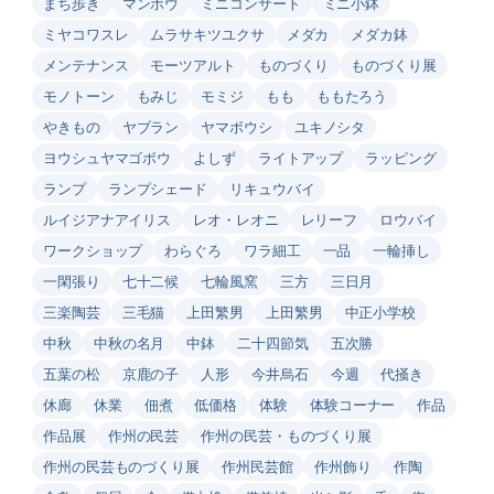
まち歩き
マンボウ
ミニコンサート
ミニ小鉢
ミヤコワスレ
ムラサキツユクサ
メダカ
メダカ鉢
メンテナンス
モーツアルト
ものづくり
ものづくり展
モノトーン
もみじ
モミジ
もも
ももたろう
やきもの
ヤブラン
ヤマボウシ
ユキノシタ
ヨウシュヤマゴボウ
よしず
ライトアップ
ラッピング
ランプ
ランプシェード
リキュウバイ
ルイジアナアイリス
レオ・レオニ
レリーフ
ロウバイ
ワークショップ
わらぐろ
ワラ細工
一品
一輪挿し
一閑張り
七十二候
七輪風窯
三方
三日月
三楽陶芸
三毛猫
上田繁男
上田繁男
中正小学校
中秋
中秋の名月
中鉢
二十四節気
五次勝
五葉の松
京鹿の子
人形
今井烏石
今週
代掻き
休廊
休業
佃煮
低価格
体験
体験コーナー
作品
作品展
作州の民芸
作州の民芸・ものづくり展
作州の民芸ものづくり展
作州民芸館
作州飾り
作陶