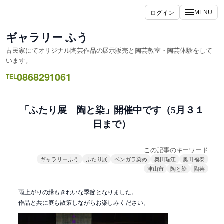
内
ログイン
MENU
容
を
ギャラリー ふう
ス
古民家にてオリジナル陶芸作品の展示販売と陶芸教室・陶芸体験をして
キ
います。
ッ
0868291061
TEL
プ
「ふたり展 陶と染」開催中です（5月３１
日まで）
この記事のキーワード
ギャラリーふう
ふたり展
ベンガラ染め
奥田瑞江
奥田福泰
津山市
陶と染
陶芸
雨上がりの緑もきれいな季節となりました。
作品と共に庭も散策しながらお楽しみください。