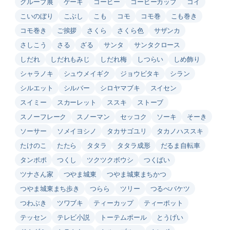
グループ展
ケーキ
コーヒー
コーヒーカップ
コイ
こいのぼり
こぶし
こも
コモ
コモ巻
こも巻き
コモ巻き
ご挨拶
さくら
さくら色
サザンカ
さしこう
さる
ざる
サンタ
サンタクロース
しだれ
しだれもみじ
しだれ梅
しつらい
しめ飾り
シャラノキ
シュウメイギク
ジョウビタキ
シラン
シルエット
シルバー
シロヤマブキ
スイセン
スイミー
スカーレット
ススキ
ストーブ
スノーフレーク
スノーマン
セッコク
ソーキ
そーき
ソーサー
ソメイヨシノ
タカサゴユリ
タカノハススキ
たけのこ
たたら
タタラ
タタラ成形
だるま自転車
タンポポ
つくし
ツクツクボウシ
つくばい
ツナさん家
つやま城東
つやま城東まちかつ
つやま城東まち歩き
つらら
ツリー
つるべバケツ
つわぶき
ツワブキ
ティーカップ
ティーポット
テッセン
テレビ小説
トーテムポール
とうげい