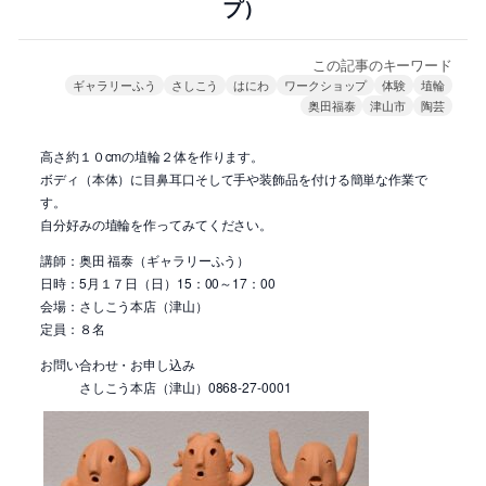
プ）
この記事のキーワード
ギャラリーふう
さしこう
はにわ
ワークショップ
体験
埴輪
奥田福泰
津山市
陶芸
高さ約１０cmの埴輪２体を作ります。
ボディ（本体）に目鼻耳口そして手や装飾品を付ける簡単な作業で
す。
自分好みの埴輪を作ってみてください。
講師：奥田 福泰（ギャラリーふう）
日時：5月１７日（日）15：00～17：00
会場：さしこう本店（津山）
定員：８名
お問い合わせ・お申し込み
さしこう本店（津山）0868-27-0001