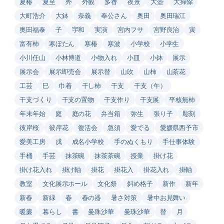
夏椿
夏至
外
外観
多香
夜景
大壺
大掃除
大町浩介
大鉢
奈義
奉公さん
奥田
奥田瑞江
奥田福泰
子
宇和
実演
宮内フサ
宮野良治
寅
富有柿
寒ぼたん
寒椿
寒波
小学校
小学生
小川任山
小林博道
小物入れ
小皿
小鉢
展示
展示会
展示即売会
展示替
山吹
山柿
山茶花
工芸
巳
巾着
干し柿
干支
干支（午）
干支づくり
干支の置物
干支作り
干支展
平核無柿
年末年始
庭
庭の花
弁当箱
弥生
張り子
彫刻
彼岸桜
彼岸花
復活会
急須
愛でる
愛媛県西予市
愛美工房
戌
成名小学校
手のぬくもり
手仕事体験
手桶
手芸
抹茶碗
抹茶茶碗
授業
掛け花
掛け花入れ
掛け軸
掛花
掛花入
掛花入れ
掛軸
教室
文化展示ホール
文化祭
斜め格子
新作
新年
新春
新緑
春
春の器
暑さ対策
暑中お見舞い
暖簾
暮らし
書
曼殊沙華
曼珠沙華
替
月