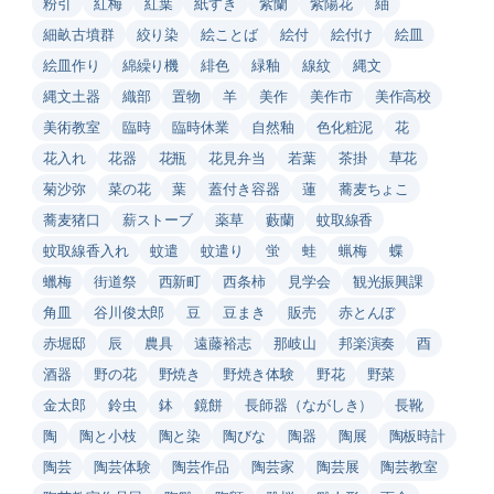
粉引
紅梅
紅葉
紙すき
紫蘭
紫陽花
紬
細畝古墳群
絞り染
絵ことば
絵付
絵付け
絵皿
絵皿作り
綿繰り機
緋色
緑釉
線紋
縄文
縄文土器
織部
置物
羊
美作
美作市
美作高校
美術教室
臨時
臨時休業
自然釉
色化粧泥
花
花入れ
花器
花瓶
花見弁当
若葉
茶掛
草花
菊沙弥
菜の花
葉
蓋付き容器
蓮
蕎麦ちょこ
蕎麦猪口
薪ストーブ
薬草
藪蘭
蚊取線香
蚊取線香入れ
蚊遣
蚊遣り
蛍
蛙
蝋梅
蝶
蠟梅
街道祭
西新町
西条柿
見学会
観光振興課
角皿
谷川俊太郎
豆
豆まき
販売
赤とんぼ
赤堀邸
辰
農具
遠藤裕志
那岐山
邦楽演奏
酉
酒器
野の花
野焼き
野焼き体験
野花
野菜
金太郎
鈴虫
鉢
鏡餅
長師器（ながしき）
長靴
陶
陶と小枝
陶と染
陶びな
陶器
陶展
陶板時計
陶芸
陶芸体験
陶芸作品
陶芸家
陶芸展
陶芸教室