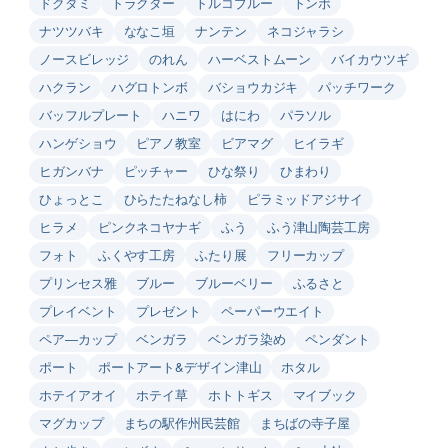
ドクダミ
トラクター
トルコブルー
トンボ
ナツツバキ
ななこ垣
ナンテン
ネコジャラシ
ノースビレッジ
のれん
ハーベストムーン
バイカウツギ
ハクラン
ハグロトンボ
バショウカジキ
パッチワーク
バッフルプレート
ハニワ
はにわ
パラソル
ハンゲショウ
ピアノ教室
ビアマグ
ヒイラギ
ヒガンバナ
ピッチャー
ひな祭り
ひまわり
ひょっとこ
ひらたたねなし柿
ピラミッドアジサイ
ヒラメ
ピンクネコヤナギ
ふう
ふう津山陶芸工房
フォト
ふくやす工房
ふたり展
フリーカップ
プリンセス雅
ブルー
ブルーベリー
ふるさと
プレイベント
プレゼント
ペーパーウエイト
ペア―カップ
ベンガラ
ベンガラ染め
ペンダント
ポート
ポートアート&デザイン津山
ホタル
ホテイアオイ
ホテイ草
ホトトギス
マイブック
マグカップ
まちの駅作州民芸館
まちばの寺子屋