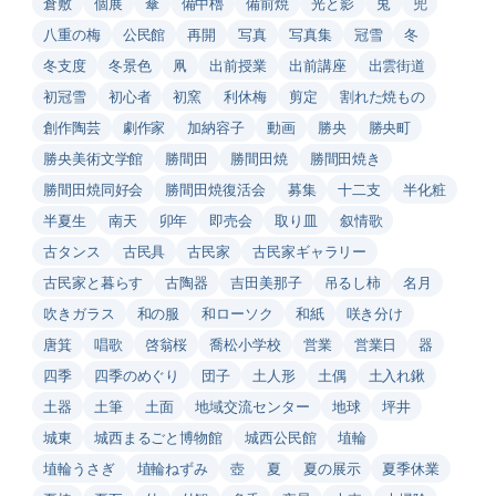
倉敷
個展
傘
備中櫓
備前焼
光と影
兎
兜
八重の梅
公民館
再開
写真
写真集
冠雪
冬
冬支度
冬景色
凧
出前授業
出前講座
出雲街道
初冠雪
初心者
初窯
利休梅
剪定
割れた焼もの
創作陶芸
劇作家
加納容子
動画
勝央
勝央町
勝央美術文学館
勝間田
勝間田焼
勝間田焼き
勝間田焼同好会
勝間田焼復活会
募集
十二支
半化粧
半夏生
南天
卯年
即売会
取り皿
叙情歌
古タンス
古民具
古民家
古民家ギャラリー
古民家と暮らす
古陶器
吉田美那子
吊るし柿
名月
吹きガラス
和の服
和ローソク
和紙
咲き分け
唐箕
唱歌
啓翁桜
喬松小学校
営業
営業日
器
四季
四季のめぐり
団子
土人形
土偶
土入れ鍬
土器
土筆
土面
地域交流センター
地球
坪井
城東
城西まるごと博物館
城西公民館
埴輪
埴輪うさぎ
埴輪ねずみ
壺
夏
夏の展示
夏季休業