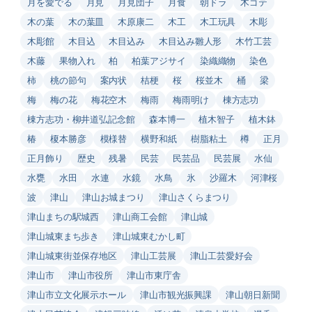
月を愛でる
月見
月見団子
月食
朝ドラ
木ゴテ
木の葉
木の葉皿
木原康二
木工
木工玩具
木彫
木彫館
木目込
木目込み
木目込み雛人形
木竹工芸
木藤
果物入れ
柏
柏葉アジサイ
染織織物
染色
柿
桃の節句
案内状
桔梗
桜
桜並木
桶
梁
梅
梅の花
梅花空木
梅雨
梅雨明け
棟方志功
棟方志功・柳井道弘記念館
森本博一
植木智子
植木鉢
椿
榎本勝彦
模様替
横野和紙
樹脂粘土
樽
正月
正月飾り
歴史
残暑
民芸
民芸品
民芸展
水仙
水甕
水田
水連
水鏡
水鳥
氷
沙羅木
河津桜
波
津山
津山お城まつり
津山さくらまつり
津山まちの駅城西
津山商工会館
津山城
津山城東まち歩き
津山城東むかし町
津山城東街並保存地区
津山工芸展
津山工芸愛好会
津山市
津山市役所
津山市東庁舎
津山市立文化展示ホール
津山市観光振興課
津山朝日新聞