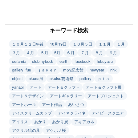
キーワード検索
１０月１２日午後
10月19日
１０月５日
１１月
１月
３月
４月
５月
5月
６月
７月
８月
９月
ceramic
clubmybook
earth
facebook
fukuyasu
gallery_fuu
ｊａｋｅｎ
m&y記念館
newyear
nhk
object
okuda展
okutsu芸術祭
pottery
ｐｔａ
yanabi
アート
アート＆クラフト
アート＆クラフト展
アート＆デザイン
アートギャラリー
アートプロジェクト
アートホール
アート作品
あいさつ
アイスクリームカップ
アイネクライネ
アイビースクエア
アイリス
あかり
あかり展
アキアカネ
アクリル絵の具
アケボノ桜