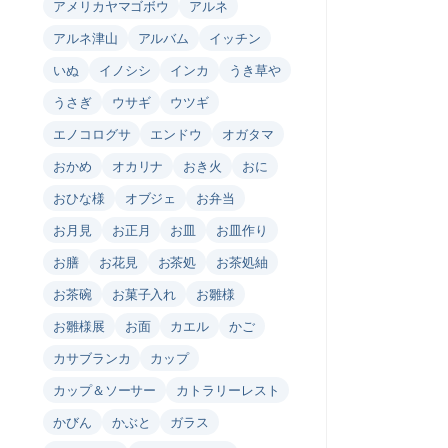
アメリカヤマゴボウ
アルネ
アルネ津山
アルバム
イッチン
いぬ
イノシシ
インカ
うき草や
うさぎ
ウサギ
ウツギ
エノコログサ
エンドウ
オガタマ
おかめ
オカリナ
おき火
おに
おひな様
オブジェ
お弁当
お月見
お正月
お皿
お皿作り
お膳
お花見
お茶処
お茶処紬
お茶碗
お菓子入れ
お雛様
お雛様展
お面
カエル
かご
カサブランカ
カップ
カップ＆ソーサー
カトラリーレスト
かびん
かぶと
ガラス