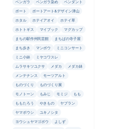
ベンガラ
ベンガラ染め
ペンダント
ポート
ポートアート&デザイン津山
ホタル
ホテイアオイ
ホテイ草
ホトトギス
マイブック
マグカップ
まちの駅作州民芸館
まちばの寺子屋
まち歩き
マンボウ
ミニコンサート
ミニ小鉢
ミヤコワスレ
ムラサキツユクサ
メダカ
メダカ鉢
メンテナンス
モーツアルト
ものづくり
ものづくり展
モノトーン
もみじ
モミジ
もも
ももたろう
やきもの
ヤブラン
ヤマボウシ
ユキノシタ
ヨウシュヤマゴボウ
よしず