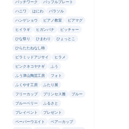
パッチワーク
バッフルプレート
ハニワ
はにわ
パラソル
ハンゲショウ
ピアノ教室
ビアマグ
ヒイラギ
ヒガンバナ
ピッチャー
ひな祭り
ひまわり
ひょっとこ
ひらたたねなし柿
ピラミッドアジサイ
ヒラメ
ピンクネコヤナギ
ふう
ふう津山陶芸工房
フォト
ふくやす工房
ふたり展
フリーカップ
プリンセス雅
ブルー
ブルーベリー
ふるさと
プレイベント
プレゼント
ペーパーウエイト
ペア―カップ