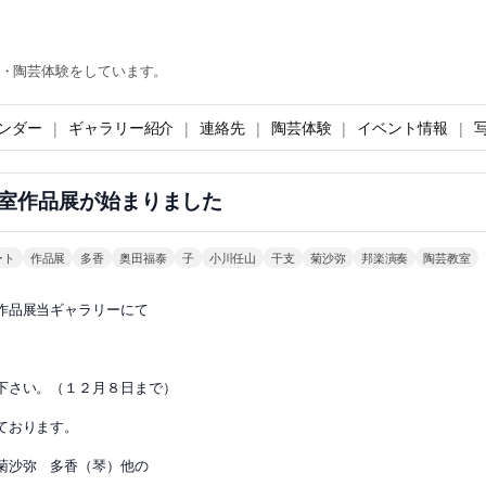
・陶芸体験をしています。
ンダー
ギャラリー紹介
連絡先
陶芸体験
イベント情報
室作品展が始まりました
ート
作品展
多香
奥田福泰
子
小川任山
干支
菊沙弥
邦楽演奏
陶芸教室
作品展当ギャラリーにて
下さい。（１２月８日まで）
ております。
菊沙弥 多香（琴）他の