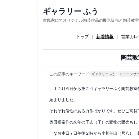
内
ギャラリー ふう
容
古民家にてオリジナル陶芸作品の展示販売と陶芸教室
を
ス
トップ
新着情報
営業カレ
キ
ッ
陶芸教
プ
この記事のキーワード
ギャラリーふう
ミニコンサ
１２月６日から第２回ギャラリーふう陶芸教室
始まりました。
それぞれ個性のある力作ばかりです。ぜひご高覧
奥田福泰作の来年の干支（子）の置物の販売もし
なお本日７日午後２時から小川任山（尺八）、