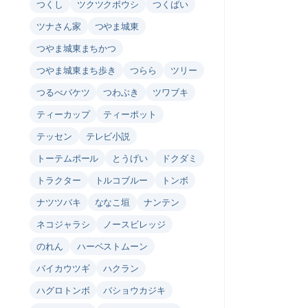
つくし
ツクツクボウシ
つくばい
ツナさん家
つやま城東
つやま城東まちかつ
つやま城東まち歩き
つらら
ツリー
つるべバケツ
つわぶき
ツワブキ
ティーカップ
ティーポット
テッセン
テレビ小説
トーテムポール
とうげい
ドクダミ
トラクター
トルコブルー
トンボ
ナツツバキ
ななこ垣
ナンテン
ネコジャラシ
ノースビレッジ
のれん
ハーベストムーン
バイカウツギ
ハクラン
ハグロトンボ
バショウカジキ