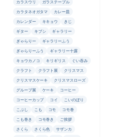
カラスウリ
ガラステーブル
カラタネオガタマ
カレー皿
カレンダー
キキョウ
きじ
ギター
キブシ
ギャラリー
ぎゃらりー
ギャラリーふう
ぎゃらりーふう
ギャラリー十露
キョウカノコ
キリギリス
ぐい吞み
クラフト
クラフト展
クリスマス
クリスマスケーキ
クリスマスローズ
グループ展
ケーキ
コーヒー
コーヒーカップ
コイ
こいのぼり
こぶし
こも
コモ
コモ巻
こも巻き
コモ巻き
ご挨拶
さくら
さくら色
サザンカ