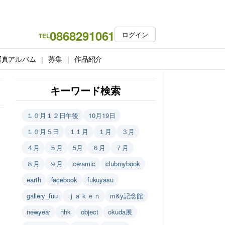
0868291061
ログイン
TEL
写真アルバム
募集
作品紹介
キーワード検索
１０月１２日午後
10月19日
１０月５日
１１月
１月
３月
４月
５月
5月
６月
７月
８月
９月
ceramic
clubmybook
earth
facebook
fukuyasu
gallery_fuu
ｊａｋｅｎ
m&y記念館
newyear
nhk
object
okuda展