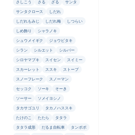
さしこう
さる
ざる
サンタ
サンタクロース
しだれ
しだれもみじ
しだれ梅
しつらい
しめ飾り
シャラノキ
シュウメイギク
ジョウビタキ
シラン
シルエット
シルバー
シロヤマブキ
スイセン
スイミー
スカーレット
ススキ
ストーブ
スノーフレーク
スノーマン
セッコク
ソーキ
そーき
ソーサー
ソメイヨシノ
タカサゴユリ
タカノハススキ
たけのこ
たたら
タタラ
タタラ成形
だるま自転車
タンポポ