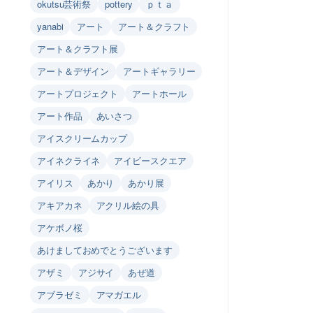
okutsu芸術祭
pottery
ｐｔａ
yanabi
アート
アート＆クラフト
アート＆クラフト展
アート＆デザイン
アートギャラリー
アートプロジェクト
アートホール
アート作品
あいさつ
アイスクリームカップ
アイネクライネ
アイビースクエア
アイリス
あかり
あかり展
アキアカネ
アクリル絵の具
アケボノ桜
あけましておめでとうございます
アザミ
アジサイ
あぜ道
アブラゼミ
アマガエル