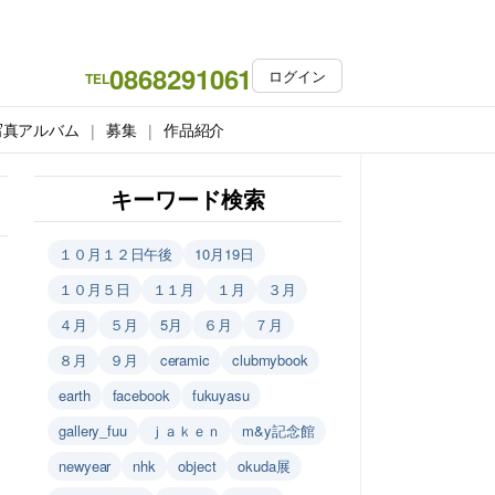
0868291061
ログイン
TEL
写真アルバム
募集
作品紹介
キーワード検索
１０月１２日午後
10月19日
１０月５日
１１月
１月
３月
４月
５月
5月
６月
７月
８月
９月
ceramic
clubmybook
earth
facebook
fukuyasu
gallery_fuu
ｊａｋｅｎ
m&y記念館
newyear
nhk
object
okuda展