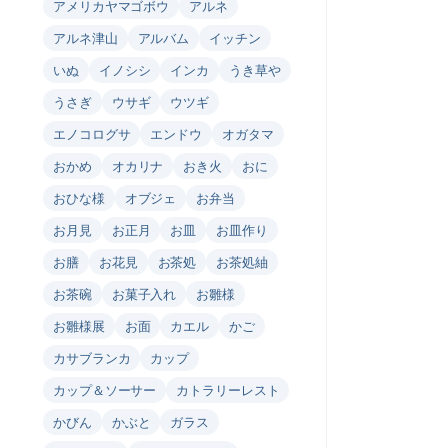
アメリカヤマゴボウ
アルネ
アルネ津山
アルバム
イッチン
いぬ
イノシシ
インカ
うき草や
うさぎ
ウサギ
ウツギ
エノコログサ
エンドウ
オガタマ
おかめ
オカリナ
おき火
おに
おひな様
オブジェ
お弁当
お月見
お正月
お皿
お皿作り
お膳
お花見
お茶処
お茶処紬
お茶碗
お菓子入れ
お雛様
お雛様展
お面
カエル
かご
カサブランカ
カップ
カップ＆ソーサー
カトラリーレスト
かびん
かぶと
ガラス