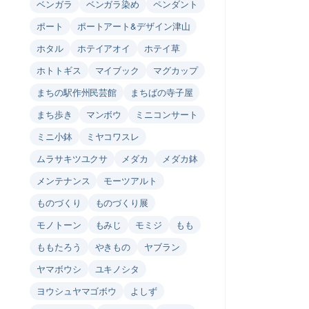
ベンガラ
ベンガラ染め
ペンダント
ポート
ポートアート&デザイン津山
ホタル
ホテイアオイ
ホテイ草
ホトトギス
マイブック
マグカップ
まちの駅作州民芸館
まちばの寺子屋
まち歩き
マンボウ
ミニコンサート
ミニ小鉢
ミヤコワスレ
ムラサキツユクサ
メダカ
メダカ鉢
メンテナンス
モーツアルト
ものづくり
ものづくり展
モノトーン
もみじ
モミジ
もも
ももたろう
やきもの
ヤブラン
ヤマボウシ
ユキノシタ
ヨウシュヤマゴボウ
よしず