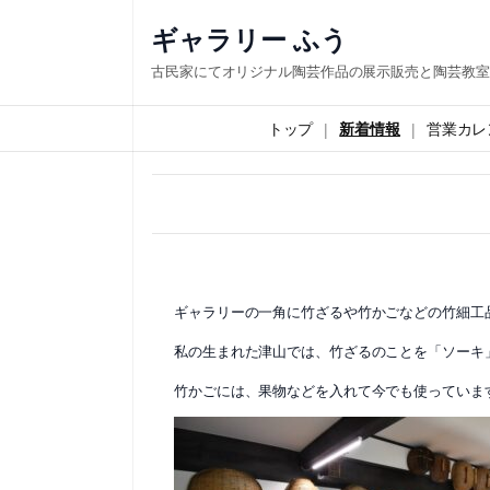
内
ギャラリー ふう
容
古民家にてオリジナル陶芸作品の展示販売と陶芸教室
を
ス
トップ
新着情報
営業カレ
キ
ッ
プ
ギャラリーの一角に竹ざるや竹かごなどの竹細工
私の生まれた津山では、竹ざるのことを「ソーキ
竹かごには、果物などを入れて今でも使っていま