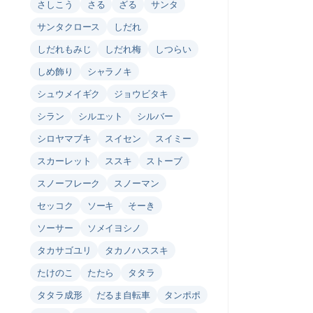
さしこう
さる
ざる
サンタ
サンタクロース
しだれ
しだれもみじ
しだれ梅
しつらい
しめ飾り
シャラノキ
シュウメイギク
ジョウビタキ
シラン
シルエット
シルバー
シロヤマブキ
スイセン
スイミー
スカーレット
ススキ
ストーブ
スノーフレーク
スノーマン
セッコク
ソーキ
そーき
ソーサー
ソメイヨシノ
タカサゴユリ
タカノハススキ
たけのこ
たたら
タタラ
タタラ成形
だるま自転車
タンポポ