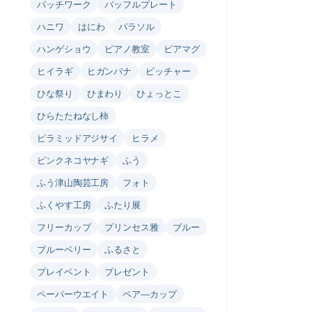
パッチワーク
バッフルプレート
ハニワ
はにわ
パラソル
ハンゲショウ
ピアノ教室
ビアマグ
ヒイラギ
ヒガンバナ
ピッチャー
ひな祭り
ひまわり
ひょっとこ
ひらたたねなし柿
ピラミッドアジサイ
ヒラメ
ピンクネコヤナギ
ふう
ふう津山陶芸工房
フォト
ふくやす工房
ふたり展
フリーカップ
プリンセス雅
ブルー
ブルーベリー
ふるさと
プレイベント
プレゼント
ペーパーウエイト
ペア―カップ