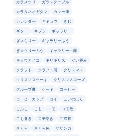
カラスウリ
ガラステーブル
カラタネオガタマ
カレー皿
カレンダー
キキョウ
きじ
ギター
キブシ
ギャラリー
ぎゃらりー
ギャラリーふう
ぎゃらりーふう
ギャラリー十露
キョウカノコ
キリギリス
ぐい吞み
クラフト
クラフト展
クリスマス
クリスマスケーキ
クリスマスローズ
グループ展
ケーキ
コーヒー
コーヒーカップ
コイ
こいのぼり
こぶし
こも
コモ
コモ巻
こも巻き
コモ巻き
ご挨拶
さくら
さくら色
サザンカ