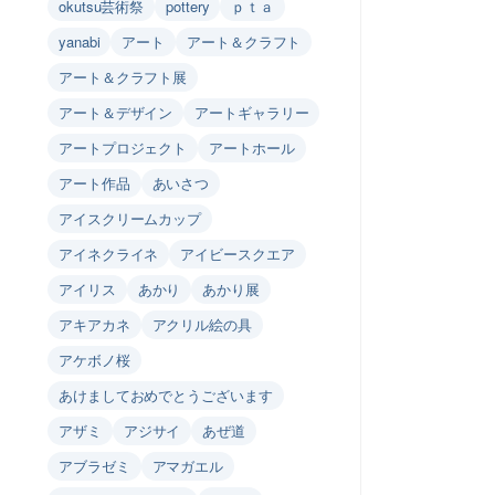
okutsu芸術祭
pottery
ｐｔａ
yanabi
アート
アート＆クラフト
アート＆クラフト展
アート＆デザイン
アートギャラリー
アートプロジェクト
アートホール
アート作品
あいさつ
アイスクリームカップ
アイネクライネ
アイビースクエア
アイリス
あかり
あかり展
アキアカネ
アクリル絵の具
アケボノ桜
あけましておめでとうございます
アザミ
アジサイ
あぜ道
アブラゼミ
アマガエル