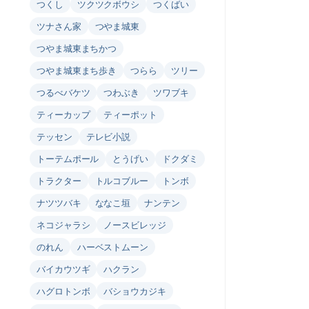
つくし
ツクツクボウシ
つくばい
ツナさん家
つやま城東
つやま城東まちかつ
つやま城東まち歩き
つらら
ツリー
つるべバケツ
つわぶき
ツワブキ
ティーカップ
ティーポット
テッセン
テレビ小説
トーテムポール
とうげい
ドクダミ
トラクター
トルコブルー
トンボ
ナツツバキ
ななこ垣
ナンテン
ネコジャラシ
ノースビレッジ
のれん
ハーベストムーン
バイカウツギ
ハクラン
ハグロトンボ
バショウカジキ