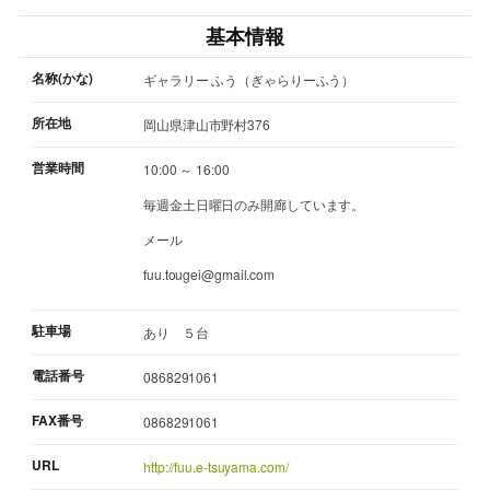
基本情報
名称(かな)
ギャラリー ふう（ぎゃらりーふう）
所在地
岡山県津山市野村376
営業時間
10:00 ～ 16:00
毎週金土日曜日のみ開廊しています。
メール
fuu.tougei@gmail.com
駐車場
あり ５台
電話番号
0868291061
FAX番号
0868291061
URL
http://fuu.e-tsuyama.com/