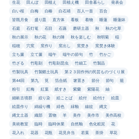
生花
田んぼ
田植え
田植え機
田舎暮らし
発表会
白い桜
白梅
白椿
白石靖
百人一首
百合
皆既月食
盛り皿
直方体
看板
着物
睡蓮
睡蓮鉢
石庭
石灯篭
石目
石蕗
磨研土器
秋
秋の七草
秋の展示
秋の花
秋の陣
秋を楽しむ
秋明菊
稲
稲穂
穴窯
窯作り
窯出し
窯焚き
窯焚き体験
立ち簾
立て簾
端午
端午の節句
竹
竹かご
竹ざる
竹彫刻
竹彫刻昆虫
竹細工
竹製品
竹製玩具
竹製郷土玩具
第２３回作州の民芸ものづくり展
第44回
第九
筧
箔合紙
箸置き
節分
節句
籠
粉引
紅梅
紅葉
紙すき
紫蘭
紫陽花
紬
細畝古墳群
絞り染
絵ことば
絵付
絵付け
絵皿
絵皿作り
綿繰り機
緋色
緑釉
線紋
縄文
縄文土器
織部
置物
羊
美作
美作市
美作高校
美術教室
臨時
臨時休業
自然釉
色化粧泥
花
花入れ
花器
花瓶
花見弁当
若葉
茶掛
草花