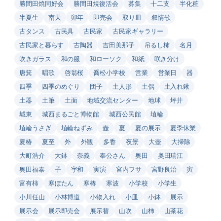
勝間田焼同好会
勝間田焼復活会
募集
十二支
半化粧
半夏生
南天
卯年
即売会
取り皿
叙情歌
古タンス
古民具
古民家
古民家ギャラリー
古民家と暮らす
古陶器
吉田美那子
吊るし柿
名月
吹きガラス
和の服
和ローソク
和紙
咲き分け
唐箕
唱歌
啓翁桜
喬松小学校
営業
営業日
器
四季
四季のめぐり
団子
土人形
土偶
土入れ鍬
土器
土筆
土面
地域交流センター
地球
坪井
城東
城西まるごと博物館
城西公民館
埴輪
埴輪うさぎ
埴輪ねずみ
壺
夏
夏の展示
夏季休業
夏椿
夏至
外
外観
多香
夜景
大壺
大掃除
大町浩介
大鉢
奈義
奉公さん
奥田
奥田瑞江
奥田福泰
子
宇和
実演
宮内フサ
宮野良治
寅
富有柿
寒ぼたん
寒椿
寒波
小学校
小学生
小川任山
小林博道
小物入れ
小皿
小鉢
展示
展示会
展示即売会
展示替
山吹
山柿
山茶花