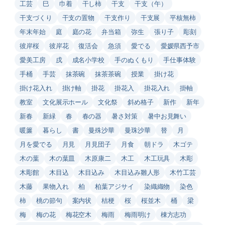
工芸
巳
巾着
干し柿
干支
干支（午）
干支づくり
干支の置物
干支作り
干支展
平核無柿
年末年始
庭
庭の花
弁当箱
弥生
張り子
彫刻
彼岸桜
彼岸花
復活会
急須
愛でる
愛媛県西予市
愛美工房
戌
成名小学校
手のぬくもり
手仕事体験
手桶
手芸
抹茶碗
抹茶茶碗
授業
掛け花
掛け花入れ
掛け軸
掛花
掛花入
掛花入れ
掛軸
教室
文化展示ホール
文化祭
斜め格子
新作
新年
新春
新緑
春
春の器
暑さ対策
暑中お見舞い
暖簾
暮らし
書
曼殊沙華
曼珠沙華
替
月
月を愛でる
月見
月見団子
月食
朝ドラ
木ゴテ
木の葉
木の葉皿
木原康二
木工
木工玩具
木彫
木彫館
木目込
木目込み
木目込み雛人形
木竹工芸
木藤
果物入れ
柏
柏葉アジサイ
染織織物
染色
柿
桃の節句
案内状
桔梗
桜
桜並木
桶
梁
梅
梅の花
梅花空木
梅雨
梅雨明け
棟方志功