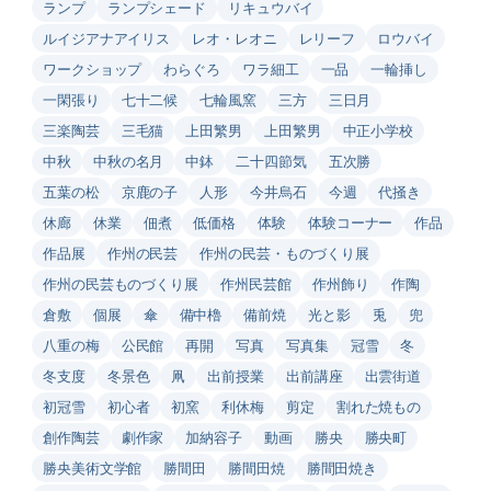
ランプ
ランプシェード
リキュウバイ
ルイジアナアイリス
レオ・レオニ
レリーフ
ロウバイ
ワークショップ
わらぐろ
ワラ細工
一品
一輪挿し
一閑張り
七十二候
七輪風窯
三方
三日月
三楽陶芸
三毛猫
上田繁男
上田繁男
中正小学校
中秋
中秋の名月
中鉢
二十四節気
五次勝
五葉の松
京鹿の子
人形
今井烏石
今週
代掻き
休廊
休業
佃煮
低価格
体験
体験コーナー
作品
作品展
作州の民芸
作州の民芸・ものづくり展
作州の民芸ものづくり展
作州民芸館
作州飾り
作陶
倉敷
個展
傘
備中櫓
備前焼
光と影
兎
兜
八重の梅
公民館
再開
写真
写真集
冠雪
冬
冬支度
冬景色
凧
出前授業
出前講座
出雲街道
初冠雪
初心者
初窯
利休梅
剪定
割れた焼もの
創作陶芸
劇作家
加納容子
動画
勝央
勝央町
勝央美術文学館
勝間田
勝間田焼
勝間田焼き