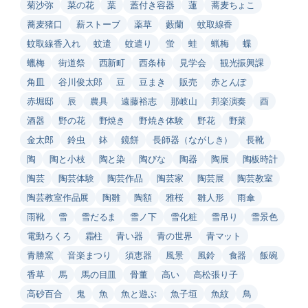
菊沙弥
菜の花
葉
蓋付き容器
蓮
蕎麦ちょこ
蕎麦猪口
薪ストーブ
薬草
藪蘭
蚊取線香
蚊取線香入れ
蚊遣
蚊遣り
蛍
蛙
蝋梅
蝶
蠟梅
街道祭
西新町
西条柿
見学会
観光振興課
角皿
谷川俊太郎
豆
豆まき
販売
赤とんぼ
赤堀邸
辰
農具
遠藤裕志
那岐山
邦楽演奏
酉
酒器
野の花
野焼き
野焼き体験
野花
野菜
金太郎
鈴虫
鉢
鏡餅
長師器（ながしき）
長靴
陶
陶と小枝
陶と染
陶びな
陶器
陶展
陶板時計
陶芸
陶芸体験
陶芸作品
陶芸家
陶芸展
陶芸教室
陶芸教室作品展
陶雛
陶額
雅桜
雛人形
雨傘
雨靴
雪
雪だるま
雪ノ下
雪化粧
雪吊り
雪景色
電動ろくろ
霜柱
青い器
青の世界
青マット
青勝窯
音楽まつり
須恵器
風景
風鈴
食器
飯碗
香草
馬
馬の目皿
骨董
高い
高松張り子
高砂百合
鬼
魚
魚と遊ぶ
魚子垣
魚紋
鳥