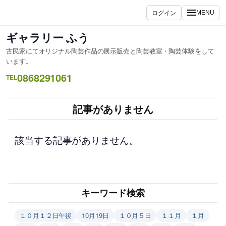
内
ログイン
MENU
容
を
ギャラリー ふう
ス
古民家にてオリジナル陶芸作品の展示販売と陶芸教室・陶芸体験をして
キ
います。
ッ
0868291061
TEL
プ
記事がありません
該当する記事がありません。
キーワード検索
１０月１２日午後
10月19日
１０月５日
１１月
１月