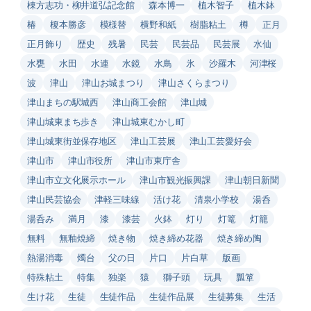
棟方志功・柳井道弘記念館
森本博一
植木智子
植木鉢
椿
榎本勝彦
模様替
横野和紙
樹脂粘土
樽
正月
正月飾り
歴史
残暑
民芸
民芸品
民芸展
水仙
水甕
水田
水連
水鏡
水鳥
氷
沙羅木
河津桜
波
津山
津山お城まつり
津山さくらまつり
津山まちの駅城西
津山商工会館
津山城
津山城東まち歩き
津山城東むかし町
津山城東街並保存地区
津山工芸展
津山工芸愛好会
津山市
津山市役所
津山市東庁舎
津山市立文化展示ホール
津山市観光振興課
津山朝日新聞
津山民芸協会
津軽三味線
活け花
清泉小学校
湯呑
湯呑み
満月
漆
漆芸
火鉢
灯り
灯篭
灯籠
無料
無釉焼締
焼き物
焼き締め花器
焼き締め陶
熱湯消毒
燭台
父の日
片口
片白草
版画
特殊粘土
特集
独楽
猿
獅子頭
玩具
瓢箪
生け花
生徒
生徒作品
生徒作品展
生徒募集
生活