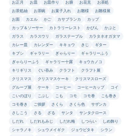
お正月
お皿
お皿作り
お膳
お花見
お茶処
お茶処紬
お茶碗
お菓子入れ
お雛様
お雛様展
お面
カエル
かご
カサブランカ
カップ
カップ＆ソーサー
カトラリーレスト
かびん
かぶと
ガラス
カラスウリ
ガラステーブル
カラタネオガタマ
カレー皿
カレンダー
キキョウ
きじ
ギター
キブシ
ギャラリー
ぎゃらりー
ギャラリーふう
ぎゃらりーふう
ギャラリー十露
キョウカノコ
キリギリス
ぐい吞み
クラフト
クラフト展
クリスマス
クリスマスケーキ
クリスマスローズ
グループ展
ケーキ
コーヒー
コーヒーカップ
コイ
こいのぼり
こぶし
こも
コモ
コモ巻
こも巻き
コモ巻き
ご挨拶
さくら
さくら色
サザンカ
さしこう
さる
ざる
サンタ
サンタクロース
しだれ
しだれもみじ
しだれ梅
しつらい
しめ飾り
シャラノキ
シュウメイギク
ジョウビタキ
シラン