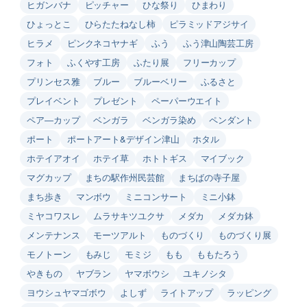
ヒガンバナ
ピッチャー
ひな祭り
ひまわり
ひょっとこ
ひらたたねなし柿
ピラミッドアジサイ
ヒラメ
ピンクネコヤナギ
ふう
ふう津山陶芸工房
フォト
ふくやす工房
ふたり展
フリーカップ
プリンセス雅
ブルー
ブルーベリー
ふるさと
プレイベント
プレゼント
ペーパーウエイト
ペア―カップ
ベンガラ
ベンガラ染め
ペンダント
ポート
ポートアート&デザイン津山
ホタル
ホテイアオイ
ホテイ草
ホトトギス
マイブック
マグカップ
まちの駅作州民芸館
まちばの寺子屋
まち歩き
マンボウ
ミニコンサート
ミニ小鉢
ミヤコワスレ
ムラサキツユクサ
メダカ
メダカ鉢
メンテナンス
モーツアルト
ものづくり
ものづくり展
モノトーン
もみじ
モミジ
もも
ももたろう
やきもの
ヤブラン
ヤマボウシ
ユキノシタ
ヨウシュヤマゴボウ
よしず
ライトアップ
ラッピング