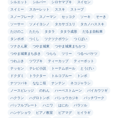
シルエット
シルバー
シロヤマブキ
スイセン
スイミー
スカーレット
ススキ
ストーブ
スノーフレーク
スノーマン
セッコク
ソーキ
そーき
ソーサー
ソメイヨシノ
タカサゴユリ
タカノハススキ
たけのこ
たたら
タタラ
タタラ成形
だるま自転車
タンポポ
つくし
ツクツクボウシ
つくばい
ツナさん家
つやま城東
つやま城東まちかつ
つやま城東まち歩き
つらら
ツリー
つるべバケツ
つわぶき
ツワブキ
ティーカップ
ティーポット
テッセン
テレビ小説
トーテムポール
とうげい
ドクダミ
トラクター
トルコブルー
トンボ
ナツツバキ
ななこ垣
ナンテン
ネコジャラシ
ノースビレッジ
のれん
ハーベストムーン
バイカウツギ
ハクラン
ハグロトンボ
バショウカジキ
パッチワーク
バッフルプレート
ハニワ
はにわ
パラソル
ハンゲショウ
ピアノ教室
ビアマグ
ヒイラギ