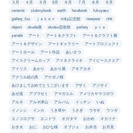
３月
４月
５月
5月
６月
７月
８月
９月
ceramic
clubmybook
earth
facebook
fukuyasu
gallery_fuu
ｊａｋｅｎ
m&y記念館
newyear
nhk
object
okuda展
okutsu芸術祭
pottery
ｐｔａ
yanabi
アート
アート＆クラフト
アート＆クラフト展
アート＆デザイン
アートギャラリー
アートプロジェクト
アートホール
アート作品
あいさつ
アイスクリームカップ
アイネクライネ
アイビースクエア
アイリス
あかり
あかり展
アキアカネ
アクリル絵の具
アケボノ桜
あけましておめでとうございます
アザミ
アジサイ
あぜ道
アブラゼミ
アマガエル
アメリカヤマゴボウ
アルネ
アルネ津山
アルバム
イッチン
いぬ
イノシシ
インカ
うき草や
うさぎ
ウサギ
ウツギ
エノコログサ
エンドウ
オガタマ
おかめ
オカリナ
おき火
おに
おひな様
オブジェ
お弁当
お月見