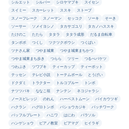
シルエット
シルバー
シロヤマブキ
スイセン
スイミー
スカーレット
ススキ
ストーブ
スノーフレーク
スノーマン
セッコク
ソーキ
そーき
ソーサー
ソメイヨシノ
タカサゴユリ
タカノハススキ
たけのこ
たたら
タタラ
タタラ成形
だるま自転車
タンポポ
つくし
ツクツクボウシ
つくばい
ツナさん家
つやま城東
つやま城東まちかつ
つやま城東まち歩き
つらら
ツリー
つるべバケツ
つわぶき
ツワブキ
ティーカップ
ティーポット
テッセン
テレビ小説
トーテムポール
とうげい
ドクダミ
トラクター
トルコブルー
トンボ
ナツツバキ
ななこ垣
ナンテン
ネコジャラシ
ノースビレッジ
のれん
ハーベストムーン
バイカウツギ
ハクラン
ハグロトンボ
バショウカジキ
パッチワーク
バッフルプレート
ハニワ
はにわ
パラソル
ハンゲショウ
ピアノ教室
ビアマグ
ヒイラギ