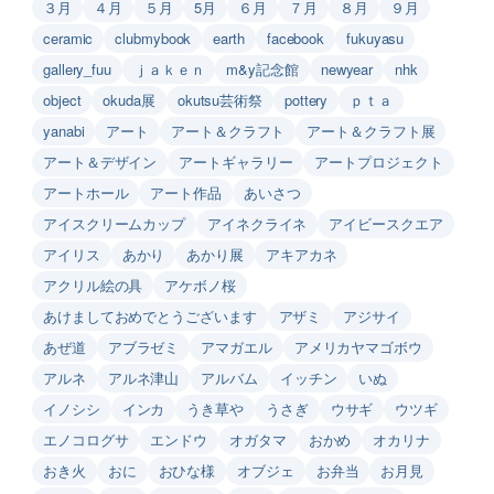
３月
４月
５月
5月
６月
７月
８月
９月
ceramic
clubmybook
earth
facebook
fukuyasu
gallery_fuu
ｊａｋｅｎ
m&y記念館
newyear
nhk
object
okuda展
okutsu芸術祭
pottery
ｐｔａ
yanabi
アート
アート＆クラフト
アート＆クラフト展
アート＆デザイン
アートギャラリー
アートプロジェクト
アートホール
アート作品
あいさつ
アイスクリームカップ
アイネクライネ
アイビースクエア
アイリス
あかり
あかり展
アキアカネ
アクリル絵の具
アケボノ桜
あけましておめでとうございます
アザミ
アジサイ
あぜ道
アブラゼミ
アマガエル
アメリカヤマゴボウ
アルネ
アルネ津山
アルバム
イッチン
いぬ
イノシシ
インカ
うき草や
うさぎ
ウサギ
ウツギ
エノコログサ
エンドウ
オガタマ
おかめ
オカリナ
おき火
おに
おひな様
オブジェ
お弁当
お月見