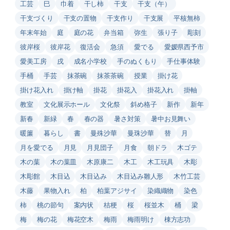
工芸
巳
巾着
干し柿
干支
干支（午）
干支づくり
干支の置物
干支作り
干支展
平核無柿
年末年始
庭
庭の花
弁当箱
弥生
張り子
彫刻
彼岸桜
彼岸花
復活会
急須
愛でる
愛媛県西予市
愛美工房
戌
成名小学校
手のぬくもり
手仕事体験
手桶
手芸
抹茶碗
抹茶茶碗
授業
掛け花
掛け花入れ
掛け軸
掛花
掛花入
掛花入れ
掛軸
教室
文化展示ホール
文化祭
斜め格子
新作
新年
新春
新緑
春
春の器
暑さ対策
暑中お見舞い
暖簾
暮らし
書
曼殊沙華
曼珠沙華
替
月
月を愛でる
月見
月見団子
月食
朝ドラ
木ゴテ
木の葉
木の葉皿
木原康二
木工
木工玩具
木彫
木彫館
木目込
木目込み
木目込み雛人形
木竹工芸
木藤
果物入れ
柏
柏葉アジサイ
染織織物
染色
柿
桃の節句
案内状
桔梗
桜
桜並木
桶
梁
梅
梅の花
梅花空木
梅雨
梅雨明け
棟方志功