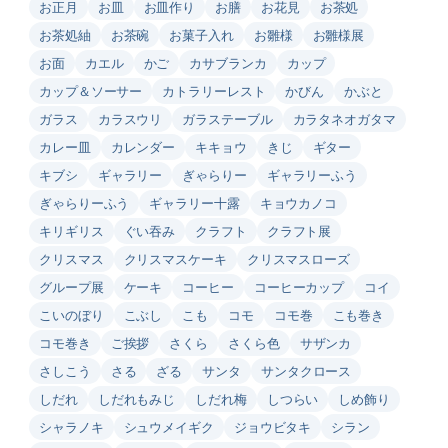
お正月
お皿
お皿作り
お膳
お花見
お茶処
お茶処紬
お茶碗
お菓子入れ
お雛様
お雛様展
お面
カエル
かご
カサブランカ
カップ
カップ＆ソーサー
カトラリーレスト
かびん
かぶと
ガラス
カラスウリ
ガラステーブル
カラタネオガタマ
カレー皿
カレンダー
キキョウ
きじ
ギター
キブシ
ギャラリー
ぎゃらりー
ギャラリーふう
ぎゃらりーふう
ギャラリー十露
キョウカノコ
キリギリス
ぐい吞み
クラフト
クラフト展
クリスマス
クリスマスケーキ
クリスマスローズ
グループ展
ケーキ
コーヒー
コーヒーカップ
コイ
こいのぼり
こぶし
こも
コモ
コモ巻
こも巻き
コモ巻き
ご挨拶
さくら
さくら色
サザンカ
さしこう
さる
ざる
サンタ
サンタクロース
しだれ
しだれもみじ
しだれ梅
しつらい
しめ飾り
シャラノキ
シュウメイギク
ジョウビタキ
シラン