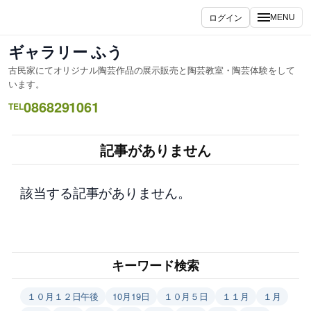
内
ログイン
MENU
容
を
ギャラリー ふう
ス
古民家にてオリジナル陶芸作品の展示販売と陶芸教室・陶芸体験をして
キ
います。
ッ
0868291061
TEL
プ
記事がありません
該当する記事がありません。
キーワード検索
１０月１２日午後
10月19日
１０月５日
１１月
１月