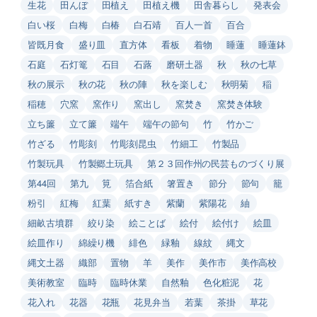
生花
田んぼ
田植え
田植え機
田舎暮らし
発表会
白い桜
白梅
白椿
白石靖
百人一首
百合
皆既月食
盛り皿
直方体
看板
着物
睡蓮
睡蓮鉢
石庭
石灯篭
石目
石蕗
磨研土器
秋
秋の七草
秋の展示
秋の花
秋の陣
秋を楽しむ
秋明菊
稲
稲穂
穴窯
窯作り
窯出し
窯焚き
窯焚き体験
立ち簾
立て簾
端午
端午の節句
竹
竹かご
竹ざる
竹彫刻
竹彫刻昆虫
竹細工
竹製品
竹製玩具
竹製郷土玩具
第２３回作州の民芸ものづくり展
第44回
第九
筧
箔合紙
箸置き
節分
節句
籠
粉引
紅梅
紅葉
紙すき
紫蘭
紫陽花
紬
細畝古墳群
絞り染
絵ことば
絵付
絵付け
絵皿
絵皿作り
綿繰り機
緋色
緑釉
線紋
縄文
縄文土器
織部
置物
羊
美作
美作市
美作高校
美術教室
臨時
臨時休業
自然釉
色化粧泥
花
花入れ
花器
花瓶
花見弁当
若葉
茶掛
草花