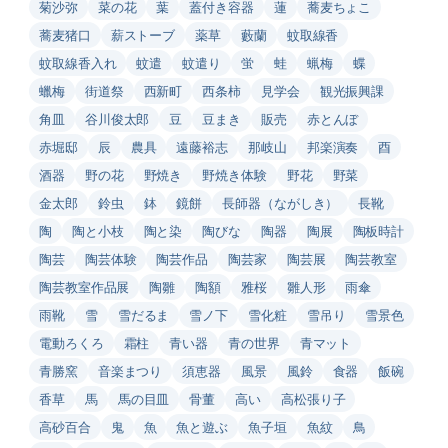
菊沙弥
菜の花
葉
蓋付き容器
蓮
蕎麦ちょこ
蕎麦猪口
薪ストーブ
薬草
藪蘭
蚊取線香
蚊取線香入れ
蚊遣
蚊遣り
蛍
蛙
蝋梅
蝶
蠟梅
街道祭
西新町
西条柿
見学会
観光振興課
角皿
谷川俊太郎
豆
豆まき
販売
赤とんぼ
赤堀邸
辰
農具
遠藤裕志
那岐山
邦楽演奏
酉
酒器
野の花
野焼き
野焼き体験
野花
野菜
金太郎
鈴虫
鉢
鏡餅
長師器（ながしき）
長靴
陶
陶と小枝
陶と染
陶びな
陶器
陶展
陶板時計
陶芸
陶芸体験
陶芸作品
陶芸家
陶芸展
陶芸教室
陶芸教室作品展
陶雛
陶額
雅桜
雛人形
雨傘
雨靴
雪
雪だるま
雪ノ下
雪化粧
雪吊り
雪景色
電動ろくろ
霜柱
青い器
青の世界
青マット
青勝窯
音楽まつり
須恵器
風景
風鈴
食器
飯碗
香草
馬
馬の目皿
骨董
高い
高松張り子
高砂百合
鬼
魚
魚と遊ぶ
魚子垣
魚紋
鳥