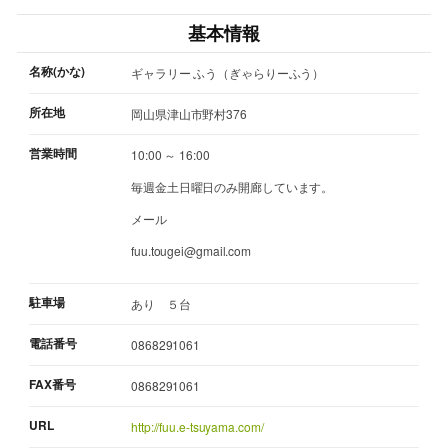
基本情報
名称(かな)
ギャラリー ふう（ぎゃらりーふう）
所在地
岡山県津山市野村376
営業時間
10:00 ～ 16:00
毎週金土日曜日のみ開廊しています。
メール
fuu.tougei@gmail.com
駐車場
あり ５台
電話番号
0868291061
FAX番号
0868291061
URL
http://fuu.e-tsuyama.com/