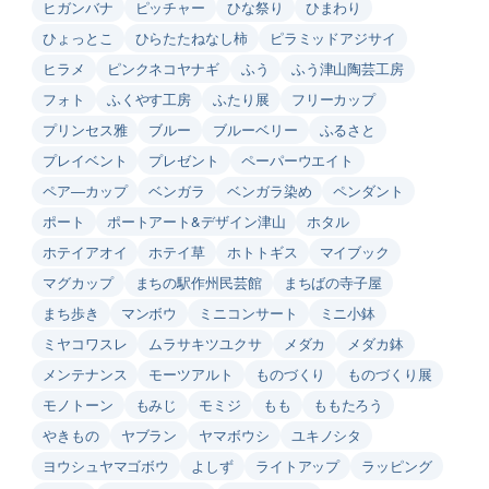
ヒガンバナ
ピッチャー
ひな祭り
ひまわり
ひょっとこ
ひらたたねなし柿
ピラミッドアジサイ
ヒラメ
ピンクネコヤナギ
ふう
ふう津山陶芸工房
フォト
ふくやす工房
ふたり展
フリーカップ
プリンセス雅
ブルー
ブルーベリー
ふるさと
プレイベント
プレゼント
ペーパーウエイト
ペア―カップ
ベンガラ
ベンガラ染め
ペンダント
ポート
ポートアート&デザイン津山
ホタル
ホテイアオイ
ホテイ草
ホトトギス
マイブック
マグカップ
まちの駅作州民芸館
まちばの寺子屋
まち歩き
マンボウ
ミニコンサート
ミニ小鉢
ミヤコワスレ
ムラサキツユクサ
メダカ
メダカ鉢
メンテナンス
モーツアルト
ものづくり
ものづくり展
モノトーン
もみじ
モミジ
もも
ももたろう
やきもの
ヤブラン
ヤマボウシ
ユキノシタ
ヨウシュヤマゴボウ
よしず
ライトアップ
ラッピング