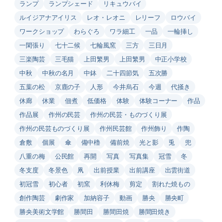
ランプ
ランプシェード
リキュウバイ
ルイジアナアイリス
レオ・レオニ
レリーフ
ロウバイ
ワークショップ
わらぐろ
ワラ細工
一品
一輪挿し
一閑張り
七十二候
七輪風窯
三方
三日月
三楽陶芸
三毛猫
上田繁男
上田繁男
中正小学校
中秋
中秋の名月
中鉢
二十四節気
五次勝
五葉の松
京鹿の子
人形
今井烏石
今週
代掻き
休廊
休業
佃煮
低価格
体験
体験コーナー
作品
作品展
作州の民芸
作州の民芸・ものづくり展
作州の民芸ものづくり展
作州民芸館
作州飾り
作陶
倉敷
個展
傘
備中櫓
備前焼
光と影
兎
兜
八重の梅
公民館
再開
写真
写真集
冠雪
冬
冬支度
冬景色
凧
出前授業
出前講座
出雲街道
初冠雪
初心者
初窯
利休梅
剪定
割れた焼もの
創作陶芸
劇作家
加納容子
動画
勝央
勝央町
勝央美術文学館
勝間田
勝間田焼
勝間田焼き