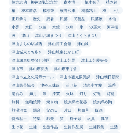
棟方志功・柳井道弘記念館
森本博一
植木智子
植木鉢
椿
榎本勝彦
模様替
横野和紙
樹脂粘土
樽
正月
正月飾り
歴史
残暑
民芸
民芸品
民芸展
水仙
水甕
水田
水連
水鏡
水鳥
氷
沙羅木
河津桜
波
津山
津山お城まつり
津山さくらまつり
津山まちの駅城西
津山商工会館
津山城
津山城東まち歩き
津山城東むかし町
津山城東街並保存地区
津山工芸展
津山工芸愛好会
津山市
津山市役所
津山市東庁舎
津山市立文化展示ホール
津山市観光振興課
津山朝日新聞
津山民芸協会
津軽三味線
活け花
清泉小学校
湯呑
湯呑み
満月
漆
漆芸
火鉢
灯り
灯篭
灯籠
無料
無釉焼締
焼き物
焼き締め花器
焼き締め陶
熱湯消毒
燭台
父の日
片口
片白草
版画
特殊粘土
特集
独楽
猿
獅子頭
玩具
瓢箪
生け花
生徒
生徒作品
生徒作品展
生徒募集
生活