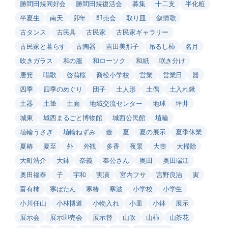
勝間田焼同好会
勝間田焼復活会
募集
十二支
半化粧
半夏生
南天
卯年
即売会
取り皿
叙情歌
古タンス
古民具
古民家
古民家ギャラリー
古民家と暮らす
古陶器
吉田美那子
吊るし柿
名月
吹きガラス
和の服
和ローソク
和紙
咲き分け
唐箕
唱歌
啓翁桜
喬松小学校
営業
営業日
器
四季
四季のめぐり
団子
土人形
土偶
土入れ鍬
土器
土筆
土面
地域交流センター
地球
坪井
城東
城西まるごと博物館
城西公民館
埴輪
埴輪うさぎ
埴輪ねずみ
壺
夏
夏の展示
夏季休業
夏椿
夏至
外
外観
多香
夜景
大壺
大掃除
大町浩介
大鉢
奈義
奉公さん
奥田
奥田瑞江
奥田福泰
子
宇和
実演
宮内フサ
宮野良治
寅
富有柿
寒ぼたん
寒椿
寒波
小学校
小学生
小川任山
小林博道
小物入れ
小皿
小鉢
展示
展示会
展示即売会
展示替
山吹
山柿
山茶花