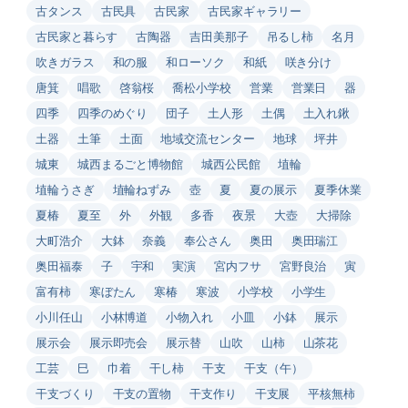
古タンス
古民具
古民家
古民家ギャラリー
古民家と暮らす
古陶器
吉田美那子
吊るし柿
名月
吹きガラス
和の服
和ローソク
和紙
咲き分け
唐箕
唱歌
啓翁桜
喬松小学校
営業
営業日
器
四季
四季のめぐり
団子
土人形
土偶
土入れ鍬
土器
土筆
土面
地域交流センター
地球
坪井
城東
城西まるごと博物館
城西公民館
埴輪
埴輪うさぎ
埴輪ねずみ
壺
夏
夏の展示
夏季休業
夏椿
夏至
外
外観
多香
夜景
大壺
大掃除
大町浩介
大鉢
奈義
奉公さん
奥田
奥田瑞江
奥田福泰
子
宇和
実演
宮内フサ
宮野良治
寅
富有柿
寒ぼたん
寒椿
寒波
小学校
小学生
小川任山
小林博道
小物入れ
小皿
小鉢
展示
展示会
展示即売会
展示替
山吹
山柿
山茶花
工芸
巳
巾着
干し柿
干支
干支（午）
干支づくり
干支の置物
干支作り
干支展
平核無柿