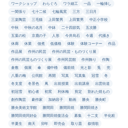
ワークショップ
わらぐろ
ワラ細工
一品
一輪挿し
一閑張り
七十二候
七輪風窯
三方
三日月
三楽陶芸
三毛猫
上田繁男
上田繁男
中正小学校
中秋
中秋の名月
中鉢
二十四節気
五次勝
五葉の松
京鹿の子
人形
今井烏石
今週
代掻き
休廊
休業
佃煮
低価格
体験
体験コーナー
作品
作品展
作州の民芸
作州の民芸・ものづくり展
作州の民芸ものづくり展
作州民芸館
作州飾り
作陶
倉敷
個展
傘
備中櫓
備前焼
光と影
兎
兜
八重の梅
公民館
再開
写真
写真集
冠雪
冬
冬支度
冬景色
凧
出前授業
出前講座
出雲街道
初冠雪
初心者
初窯
利休梅
剪定
割れた焼もの
創作陶芸
劇作家
加納容子
動画
勝央
勝央町
勝央美術文学館
勝間田
勝間田焼
勝間田焼き
勝間田焼同好会
勝間田焼復活会
募集
十二支
半化粧
半夏生
南天
卯年
即売会
取り皿
叙情歌