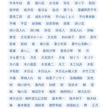
年末年始
庭
庭の花
弁当箱
弥生
張り子
彫刻
彼岸桜
彼岸花
復活会
急須
愛でる
愛媛県西予市
愛美工房
戌
成名小学校
手のぬくもり
手仕事体験
手桶
手芸
抹茶碗
抹茶茶碗
授業
掛け花
掛け花入れ
掛け軸
掛花
掛花入
掛花入れ
掛軸
教室
文化展示ホール
文化祭
斜め格子
新作
新年
新春
新緑
春
春の器
暑さ対策
暑中お見舞い
暖簾
暮らし
書
曼殊沙華
曼珠沙華
替
月
月を愛でる
月見
月見団子
月食
朝ドラ
木ゴテ
木の葉
木の葉皿
木原康二
木工
木工玩具
木彫
木彫館
木目込
木目込み
木目込み雛人形
木竹工芸
木藤
果物入れ
柏
柏葉アジサイ
染織織物
染色
柿
桃の節句
案内状
桔梗
桜
桜並木
桶
梁
梅
梅の花
梅花空木
梅雨
梅雨明け
棟方志功
棟方志功・柳井道弘記念館
森本博一
植木智子
植木鉢
椿
榎本勝彦
模様替
横野和紙
樹脂粘土
樽
正月