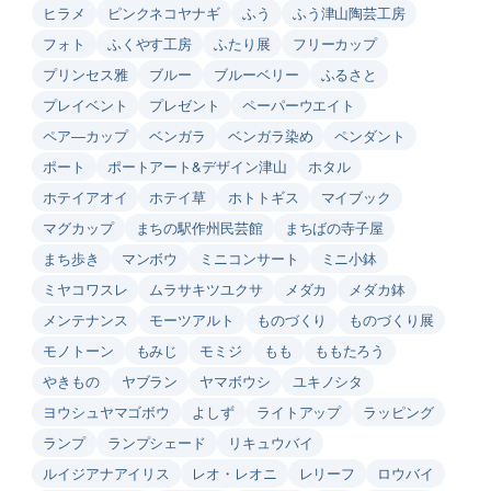
ヒラメ
ピンクネコヤナギ
ふう
ふう津山陶芸工房
フォト
ふくやす工房
ふたり展
フリーカップ
プリンセス雅
ブルー
ブルーベリー
ふるさと
プレイベント
プレゼント
ペーパーウエイト
ペア―カップ
ベンガラ
ベンガラ染め
ペンダント
ポート
ポートアート&デザイン津山
ホタル
ホテイアオイ
ホテイ草
ホトトギス
マイブック
マグカップ
まちの駅作州民芸館
まちばの寺子屋
まち歩き
マンボウ
ミニコンサート
ミニ小鉢
ミヤコワスレ
ムラサキツユクサ
メダカ
メダカ鉢
メンテナンス
モーツアルト
ものづくり
ものづくり展
モノトーン
もみじ
モミジ
もも
ももたろう
やきもの
ヤブラン
ヤマボウシ
ユキノシタ
ヨウシュヤマゴボウ
よしず
ライトアップ
ラッピング
ランプ
ランプシェード
リキュウバイ
ルイジアナアイリス
レオ・レオニ
レリーフ
ロウバイ