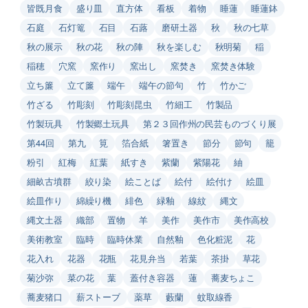
皆既月食
盛り皿
直方体
看板
着物
睡蓮
睡蓮鉢
石庭
石灯篭
石目
石蕗
磨研土器
秋
秋の七草
秋の展示
秋の花
秋の陣
秋を楽しむ
秋明菊
稲
稲穂
穴窯
窯作り
窯出し
窯焚き
窯焚き体験
立ち簾
立て簾
端午
端午の節句
竹
竹かご
竹ざる
竹彫刻
竹彫刻昆虫
竹細工
竹製品
竹製玩具
竹製郷土玩具
第２３回作州の民芸ものづくり展
第44回
第九
筧
箔合紙
箸置き
節分
節句
籠
粉引
紅梅
紅葉
紙すき
紫蘭
紫陽花
紬
細畝古墳群
絞り染
絵ことば
絵付
絵付け
絵皿
絵皿作り
綿繰り機
緋色
緑釉
線紋
縄文
縄文土器
織部
置物
羊
美作
美作市
美作高校
美術教室
臨時
臨時休業
自然釉
色化粧泥
花
花入れ
花器
花瓶
花見弁当
若葉
茶掛
草花
菊沙弥
菜の花
葉
蓋付き容器
蓮
蕎麦ちょこ
蕎麦猪口
薪ストーブ
薬草
藪蘭
蚊取線香