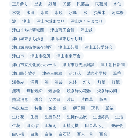
正月飾り
歴史
残暑
民芸
民芸品
民芸展
水仙
水甕
水田
水連
水鏡
水鳥
氷
沙羅木
河津桜
波
津山
津山お城まつり
津山さくらまつり
津山まちの駅城西
津山商工会館
津山城
津山城東まち歩き
津山城東むかし町
津山城東街並保存地区
津山工芸展
津山工芸愛好会
津山市
津山市役所
津山市東庁舎
津山市立文化展示ホール
津山市観光振興課
津山朝日新聞
津山民芸協会
津軽三味線
活け花
清泉小学校
湯呑
湯呑み
満月
漆
漆芸
火鉢
灯り
灯篭
灯籠
無料
無釉焼締
焼き物
焼き締め花器
焼き締め陶
熱湯消毒
燭台
父の日
片口
片白草
版画
特殊粘土
特集
独楽
猿
獅子頭
玩具
瓢箪
生け花
生徒
生徒作品
生徒作品展
生徒募集
生活
生花
田んぼ
田植え
田植え機
田舎暮らし
発表会
白い桜
白梅
白椿
白石靖
百人一首
百合