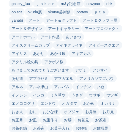
gallery_fuu
ｊａｋｅｎ
m&y記念館
newyear
nhk
object
okuda展
okutsu芸術祭
pottery
ｐｔａ
yanabi
アート
アート＆クラフト
アート＆クラフト展
アート＆デザイン
アートギャラリー
アートプロジェクト
アートホール
アート作品
あいさつ
アイスクリームカップ
アイネクライネ
アイビースクエア
アイリス
あかり
あかり展
アキアカネ
アクリル絵の具
アケボノ桜
あけましておめでとうございます
アザミ
アジサイ
あぜ道
アブラゼミ
アマガエル
アメリカヤマゴボウ
アルネ
アルネ津山
アルバム
イッチン
いぬ
イノシシ
インカ
うき草や
うさぎ
ウサギ
ウツギ
エノコログサ
エンドウ
オガタマ
おかめ
オカリナ
おき火
おに
おひな様
オブジェ
お弁当
お月見
お正月
お皿
お皿作り
お膳
お花見
お茶処
お茶処紬
お茶碗
お菓子入れ
お雛様
お雛様展