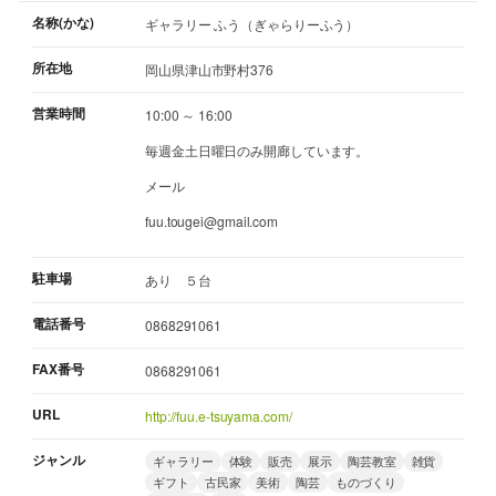
名称(かな)
ギャラリー ふう（ぎゃらりーふう）
所在地
岡山県津山市野村376
営業時間
10:00 ～ 16:00
毎週金土日曜日のみ開廊しています。
メール
fuu.tougei@gmail.com
駐車場
あり ５台
電話番号
0868291061
FAX番号
0868291061
URL
http://fuu.e-tsuyama.com/
ジャンル
ギャラリー
体験
販売
展示
陶芸教室
雑貨
ギフト
古民家
美術
陶芸
ものづくり