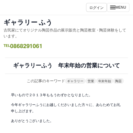
内
ログイン
MENU
容
を
ギャラリー ふう
ス
古民家にてオリジナル陶芸作品の展示販売と陶芸教室・陶芸体験をして
キ
います。
ッ
0868291061
TEL
プ
ギャラリーふう 年末年始の営業について
この記事のキーワード
ギャラリー
営業
年末年始
陶芸
早いもので２０１３年ももうわずかとなりました。
今年ギャラリーふうにお越しくださいました方々に、あらためてお礼
申し上げます。
ありがとうございました。