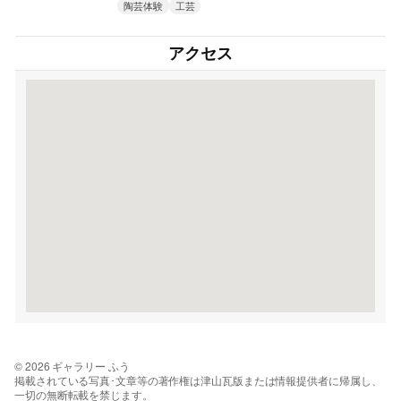
陶芸体験
工芸
アクセス
© 2026 ギャラリー ふう
掲載されている写真･文章等の著作権は津山瓦版または情報提供者に帰属し、
一切の無断転載を禁じます。