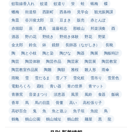
蚊取線香入れ
蚊遣
蚊遣り
蛍
蛙
蝋梅
蝶
蠟梅
街道祭
西新町
西条柿
見学会
観光振興課
角皿
谷川俊太郎
豆
豆まき
販売
赤とんぼ
赤堀邸
辰
農具
遠藤裕志
那岐山
邦楽演奏
酉
酒器
野の花
野焼き
野焼き体験
野花
野菜
金太郎
鈴虫
鉢
鏡餅
長師器（ながしき）
長靴
陶
陶と小枝
陶と染
陶びな
陶器
陶展
陶板時計
陶芸
陶芸体験
陶芸作品
陶芸家
陶芸展
陶芸教室
陶芸教室作品展
陶雛
陶額
雅桜
雛人形
雨傘
雨靴
雪
雪だるま
雪ノ下
雪化粧
雪吊り
雪景色
電動ろくろ
霜柱
青い器
青の世界
青マット
青勝窯
音楽まつり
須恵器
風景
風鈴
食器
飯碗
香草
馬
馬の目皿
骨董
高い
高松張り子
高砂百合
鬼
魚
魚と遊ぶ
魚子垣
魚紋
鳥
鶴亀
鶴山公園
鶴山城址
鶴山館
麺屋
黒
龍