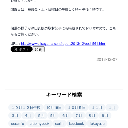
開廊日は、毎週金・土・日曜日の午前１０時～午後４時です。
個展の様子が津山瓦版の取材記事にも掲載されておりますので、こち
らもご覧ください。
URL：
http://www.e-tsuyama.com/report/2013/12/post-561.html
印刷
2013-12-07
キーワード検索
１０月１２日午後
10月19日
１０月５日
１１月
１月
３月
４月
５月
5月
６月
７月
８月
９月
ceramic
clubmybook
earth
facebook
fukuyasu