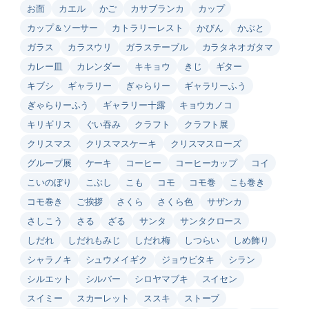
お面
カエル
かご
カサブランカ
カップ
カップ＆ソーサー
カトラリーレスト
かびん
かぶと
ガラス
カラスウリ
ガラステーブル
カラタネオガタマ
カレー皿
カレンダー
キキョウ
きじ
ギター
キブシ
ギャラリー
ぎゃらりー
ギャラリーふう
ぎゃらりーふう
ギャラリー十露
キョウカノコ
キリギリス
ぐい吞み
クラフト
クラフト展
クリスマス
クリスマスケーキ
クリスマスローズ
グループ展
ケーキ
コーヒー
コーヒーカップ
コイ
こいのぼり
こぶし
こも
コモ
コモ巻
こも巻き
コモ巻き
ご挨拶
さくら
さくら色
サザンカ
さしこう
さる
ざる
サンタ
サンタクロース
しだれ
しだれもみじ
しだれ梅
しつらい
しめ飾り
シャラノキ
シュウメイギク
ジョウビタキ
シラン
シルエット
シルバー
シロヤマブキ
スイセン
スイミー
スカーレット
ススキ
ストーブ