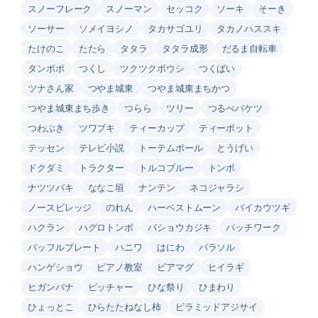
スノーフレーク
スノーマン
セッコク
ソーキ
そーき
ソーサー
ソメイヨシノ
タカサゴユリ
タカノハススキ
たけのこ
たたら
タタラ
タタラ成形
だるま自転車
タンポポ
つくし
ツクツクボウシ
つくばい
ツナさん家
つやま城東
つやま城東まちかつ
つやま城東まち歩き
つらら
ツリー
つるべバケツ
つわぶき
ツワブキ
ティーカップ
ティーポット
テッセン
テレビ小説
トーテムポール
とうげい
ドクダミ
トラクター
トルコブルー
トンボ
ナツツバキ
ななこ垣
ナンテン
ネコジャラシ
ノースビレッジ
のれん
ハーベストムーン
バイカウツギ
ハクラン
ハグロトンボ
バショウカジキ
パッチワーク
バッフルプレート
ハニワ
はにわ
パラソル
ハンゲショウ
ピアノ教室
ビアマグ
ヒイラギ
ヒガンバナ
ピッチャー
ひな祭り
ひまわり
ひょっとこ
ひらたたねなし柿
ピラミッドアジサイ