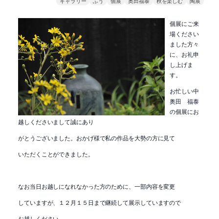
ギャラリー
ふう
個展
奥田福泰
秋を楽しむ
陶展
個展にご来
場ください
ました方々
に、お礼申
し上げま
す。
お忙しい中
奥田 福泰
の個展にお
越しくださいまして誠にあり
がとうございました。おかげ様で私の作品を大勢の方に見て
いただくことができました。
なお当日お越しになれなかった方のために、一部内容を変更
していますが、１２月１５日まで継続して展示していますので
お越しください。