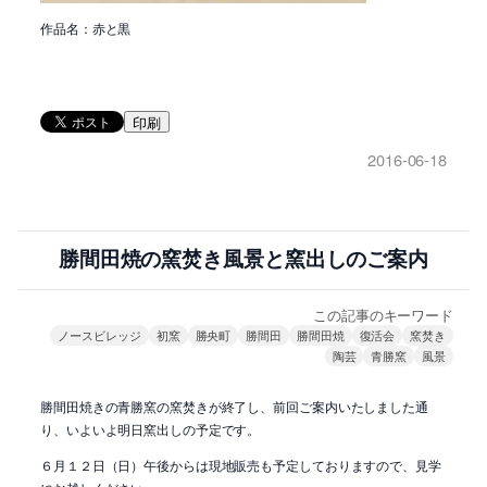
作品名：赤と黒
印刷
2016-06-18
勝間田焼の窯焚き風景と窯出しのご案内
この記事のキーワード
ノースビレッジ
初窯
勝央町
勝間田
勝間田焼
復活会
窯焚き
陶芸
青勝窯
風景
勝間田焼きの青勝窯の窯焚きが終了し、前回ご案内いたしました通
り、いよいよ明日窯出しの予定です。
６月１２日（日）午後からは現地販売も予定しておりますので、見学