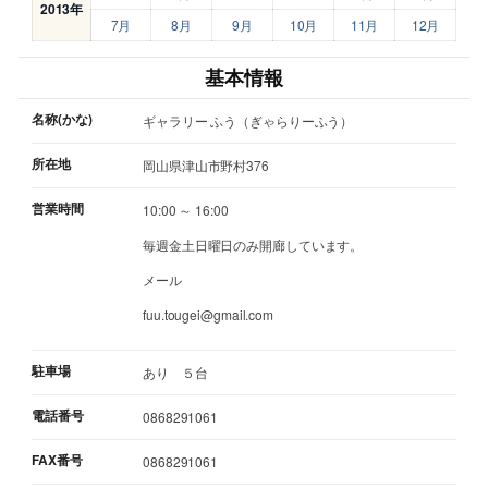
2013年
7月
8月
9月
10月
11月
12月
基本情報
名称(かな)
ギャラリー ふう（ぎゃらりーふう）
所在地
岡山県津山市野村376
営業時間
10:00 ～ 16:00
毎週金土日曜日のみ開廊しています。
メール
fuu.tougei@gmail.com
駐車場
あり ５台
電話番号
0868291061
FAX番号
0868291061