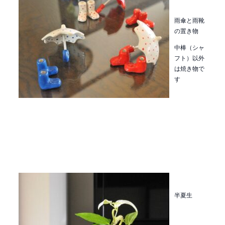
雨傘と雨靴
の
置き物
中棒（シャ
フト）以外
は焼き物で
す
半夏生