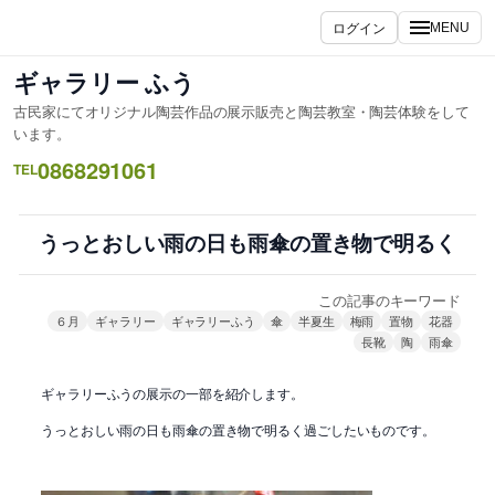
内
ログイン
MENU
容
を
ギャラリー ふう
ス
古民家にてオリジナル陶芸作品の展示販売と陶芸教室・陶芸体験をして
キ
います。
ッ
0868291061
TEL
プ
うっとおしい雨の日も雨傘の置き物で明るく
この記事のキーワード
６月
ギャラリー
ギャラリーふう
傘
半夏生
梅雨
置物
花器
長靴
陶
雨傘
ギャラリーふうの展示の一部を紹介します。
うっとおしい雨の日も雨傘の置き物で明るく過ごしたいものです。