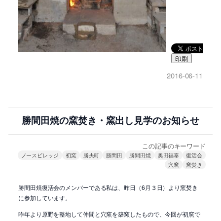
印刷
2016-06-11
勝間田焼の窯焚き・窯出し見学のお知らせ
この記事のキーワード
ノースビレッジ
初窯
勝央町
勝間田
勝間田焼
奥田福泰
復活会
穴窯
窯焚き
勝間田焼復活会のメンバーである私は、昨日（6月３日）より窯焚き
に参加しています。
昨年より原野を整地して仲間と穴窯を築窯したもので、今回が初窯で