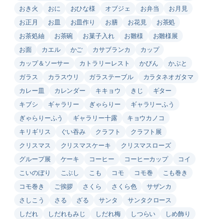
おき火
おに
おひな様
オブジェ
お弁当
お月見
お正月
お皿
お皿作り
お膳
お花見
お茶処
お茶処紬
お茶碗
お菓子入れ
お雛様
お雛様展
お面
カエル
かご
カサブランカ
カップ
カップ＆ソーサー
カトラリーレスト
かびん
かぶと
ガラス
カラスウリ
ガラステーブル
カラタネオガタマ
カレー皿
カレンダー
キキョウ
きじ
ギター
キブシ
ギャラリー
ぎゃらりー
ギャラリーふう
ぎゃらりーふう
ギャラリー十露
キョウカノコ
キリギリス
ぐい吞み
クラフト
クラフト展
クリスマス
クリスマスケーキ
クリスマスローズ
グループ展
ケーキ
コーヒー
コーヒーカップ
コイ
こいのぼり
こぶし
こも
コモ
コモ巻
こも巻き
コモ巻き
ご挨拶
さくら
さくら色
サザンカ
さしこう
さる
ざる
サンタ
サンタクロース
しだれ
しだれもみじ
しだれ梅
しつらい
しめ飾り