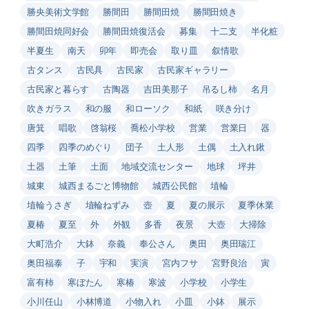
勝央美術文学館
勝間田
勝間田焼
勝間田焼き
勝間田焼同好会
勝間田焼復活会
募集
十二支
半化粧
半夏生
南天
卯年
即売会
取り皿
叙情歌
古タンス
古民具
古民家
古民家ギャラリー
古民家と暮らす
古陶器
吉田美那子
吊るし柿
名月
吹きガラス
和の服
和ローソク
和紙
咲き分け
唐箕
唱歌
啓翁桜
喬松小学校
営業
営業日
器
四季
四季のめぐり
団子
土人形
土偶
土入れ鍬
土器
土筆
土面
地域交流センター
地球
坪井
城東
城西まるごと博物館
城西公民館
埴輪
埴輪うさぎ
埴輪ねずみ
壺
夏
夏の展示
夏季休業
夏椿
夏至
外
外観
多香
夜景
大壺
大掃除
大町浩介
大鉢
奈義
奉公さん
奥田
奥田瑞江
奥田福泰
子
宇和
実演
宮内フサ
宮野良治
寅
富有柿
寒ぼたん
寒椿
寒波
小学校
小学生
小川任山
小林博道
小物入れ
小皿
小鉢
展示