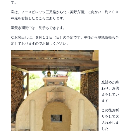
す。
窯は、ノースビレッジ三叉路から北（美野方面）に向かい、約２００
ｍ先を右折したところにあります。
窯焚き期間中は、見学もできます。
なお窯出しは、６月１２日（日）の予定です。午後から現地販売も予
定しておりますのでお越しください。
窯詰めが終
わり、お供
えをしてい
ます
この後お祈
りをして火
入れをしま
した