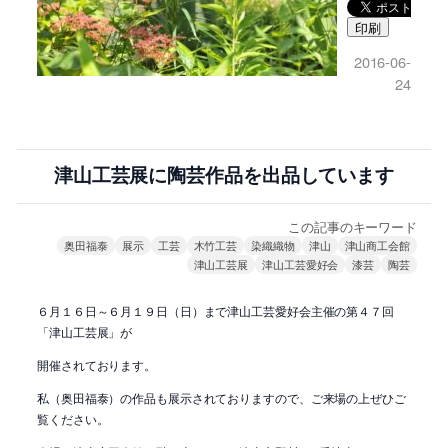
印刷
2016-06-
24
津山工芸展に陶芸作品を出品しています
この記事のキーワード
奥田福泰
展示
工芸
木竹工芸
染織織物
津山
津山商工会館
津山工芸展
津山工芸愛好会
漆芸
陶芸
６月１６日～６月１９日（日）まで津山工芸愛好会主催の第４７回
「津山工芸展」が
開催されております。
私（奥田福泰）の作品も展示されておりますので、ご来場の上ぜひご
覧ください。