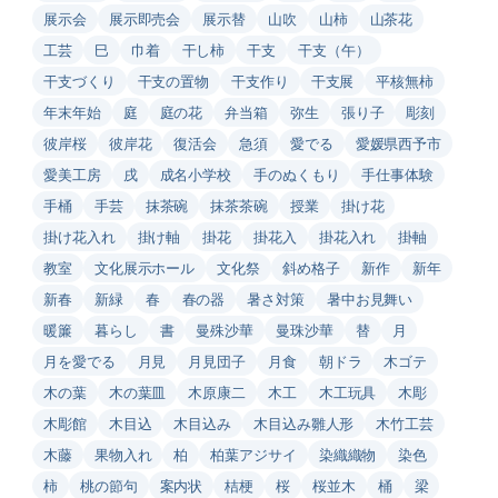
展示会
展示即売会
展示替
山吹
山柿
山茶花
工芸
巳
巾着
干し柿
干支
干支（午）
干支づくり
干支の置物
干支作り
干支展
平核無柿
年末年始
庭
庭の花
弁当箱
弥生
張り子
彫刻
彼岸桜
彼岸花
復活会
急須
愛でる
愛媛県西予市
愛美工房
戌
成名小学校
手のぬくもり
手仕事体験
手桶
手芸
抹茶碗
抹茶茶碗
授業
掛け花
掛け花入れ
掛け軸
掛花
掛花入
掛花入れ
掛軸
教室
文化展示ホール
文化祭
斜め格子
新作
新年
新春
新緑
春
春の器
暑さ対策
暑中お見舞い
暖簾
暮らし
書
曼殊沙華
曼珠沙華
替
月
月を愛でる
月見
月見団子
月食
朝ドラ
木ゴテ
木の葉
木の葉皿
木原康二
木工
木工玩具
木彫
木彫館
木目込
木目込み
木目込み雛人形
木竹工芸
木藤
果物入れ
柏
柏葉アジサイ
染織織物
染色
柿
桃の節句
案内状
桔梗
桜
桜並木
桶
梁