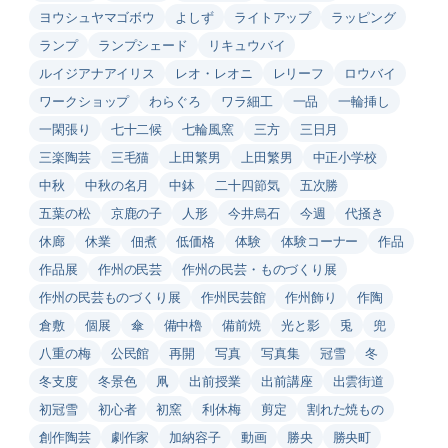
ヨウシュヤマゴボウ
よしず
ライトアップ
ラッピング
ランプ
ランプシェード
リキュウバイ
ルイジアナアイリス
レオ・レオニ
レリーフ
ロウバイ
ワークショップ
わらぐろ
ワラ細工
一品
一輪挿し
一閑張り
七十二候
七輪風窯
三方
三日月
三楽陶芸
三毛猫
上田繁男
上田繁男
中正小学校
中秋
中秋の名月
中鉢
二十四節気
五次勝
五葉の松
京鹿の子
人形
今井烏石
今週
代掻き
休廊
休業
佃煮
低価格
体験
体験コーナー
作品
作品展
作州の民芸
作州の民芸・ものづくり展
作州の民芸ものづくり展
作州民芸館
作州飾り
作陶
倉敷
個展
傘
備中櫓
備前焼
光と影
兎
兜
八重の梅
公民館
再開
写真
写真集
冠雪
冬
冬支度
冬景色
凧
出前授業
出前講座
出雲街道
初冠雪
初心者
初窯
利休梅
剪定
割れた焼もの
創作陶芸
劇作家
加納容子
動画
勝央
勝央町