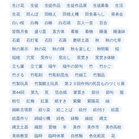
生け花
生徒
生徒作品
生徒作品展
生徒募集
生活
生花
田んぼ
田植え
田植え機
田舎暮らし
発表会
白い桜
白梅
白椿
白石靖
百人一首
百合
皆既月食
盛り皿
直方体
看板
着物
睡蓮
睡蓮鉢
石庭
石灯篭
石目
石蕗
磨研土器
秋
秋の七草
秋の展示
秋の花
秋の陣
秋を楽しむ
秋明菊
稲
稲穂
穴窯
窯作り
窯出し
窯焚き
窯焚き体験
立ち簾
立て簾
端午
端午の節句
竹
竹かご
竹ざる
竹彫刻
竹彫刻昆虫
竹細工
竹製品
竹製玩具
竹製郷土玩具
第２３回作州の民芸ものづくり展
第44回
第九
筧
箔合紙
箸置き
節分
節句
籠
粉引
紅梅
紅葉
紙すき
紫蘭
紫陽花
紬
細畝古墳群
絞り染
絵ことば
絵付
絵付け
絵皿
絵皿作り
綿繰り機
緋色
緑釉
線紋
縄文
縄文土器
織部
置物
羊
美作
美作市
美作高校
美術教室
臨時
臨時休業
自然釉
色化粧泥
花