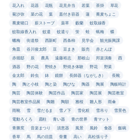
花入れ
花器
花瓶
花見弁当
若葉
茶掛
草花
菊沙弥
菜の花
葉
蓋付き容器
蓮
蕎麦ちょこ
蕎麦猪口
薪ストーブ
薬草
藪蘭
蚊取線香
蚊取線香入れ
蚊遣
蚊遣り
蛍
蛙
蝋梅
蝶
蠟梅
街道祭
西新町
西条柿
見学会
観光振興課
角皿
谷川俊太郎
豆
豆まき
販売
赤とんぼ
赤堀邸
辰
農具
遠藤裕志
那岐山
邦楽演奏
酉
酒器
野の花
野焼き
野焼き体験
野花
野菜
金太郎
鈴虫
鉢
鏡餅
長師器（ながしき）
長靴
陶
陶と小枝
陶と染
陶びな
陶器
陶展
陶板時計
陶芸
陶芸体験
陶芸作品
陶芸家
陶芸展
陶芸教室
陶芸教室作品展
陶雛
陶額
雅桜
雛人形
雨傘
雨靴
雪
雪だるま
雪ノ下
雪化粧
雪吊り
雪景色
電動ろくろ
霜柱
青い器
青の世界
青マット
青勝窯
音楽まつり
須恵器
風景
風鈴
食器
飯碗
香草
馬
馬の目皿
骨董
高い
高松張り子