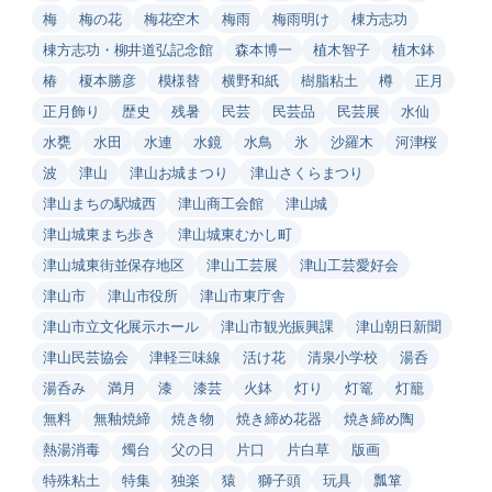
梅
梅の花
梅花空木
梅雨
梅雨明け
棟方志功
棟方志功・柳井道弘記念館
森本博一
植木智子
植木鉢
椿
榎本勝彦
模様替
横野和紙
樹脂粘土
樽
正月
正月飾り
歴史
残暑
民芸
民芸品
民芸展
水仙
水甕
水田
水連
水鏡
水鳥
氷
沙羅木
河津桜
波
津山
津山お城まつり
津山さくらまつり
津山まちの駅城西
津山商工会館
津山城
津山城東まち歩き
津山城東むかし町
津山城東街並保存地区
津山工芸展
津山工芸愛好会
津山市
津山市役所
津山市東庁舎
津山市立文化展示ホール
津山市観光振興課
津山朝日新聞
津山民芸協会
津軽三味線
活け花
清泉小学校
湯呑
湯呑み
満月
漆
漆芸
火鉢
灯り
灯篭
灯籠
無料
無釉焼締
焼き物
焼き締め花器
焼き締め陶
熱湯消毒
燭台
父の日
片口
片白草
版画
特殊粘土
特集
独楽
猿
獅子頭
玩具
瓢箪