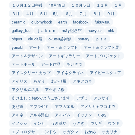
１０月１２日午後
10月19日
１０月５日
１１月
１月
３月
４月
５月
5月
６月
７月
８月
９月
ceramic
clubmybook
earth
facebook
fukuyasu
gallery_fuu
ｊａｋｅｎ
m&y記念館
newyear
nhk
object
okuda展
okutsu芸術祭
pottery
ｐｔａ
yanabi
アート
アート＆クラフト
アート＆クラフト展
アート＆デザイン
アートギャラリー
アートプロジェクト
アートホール
アート作品
あいさつ
アイスクリームカップ
アイネクライネ
アイビースクエア
アイリス
あかり
あかり展
アキアカネ
アクリル絵の具
アケボノ桜
あけましておめでとうございます
アザミ
アジサイ
あぜ道
アブラゼミ
アマガエル
アメリカヤマゴボウ
アルネ
アルネ津山
アルバム
イッチン
いぬ
イノシシ
インカ
うき草や
うさぎ
ウサギ
ウツギ
エノコログサ
エンドウ
オガタマ
おかめ
オカリナ