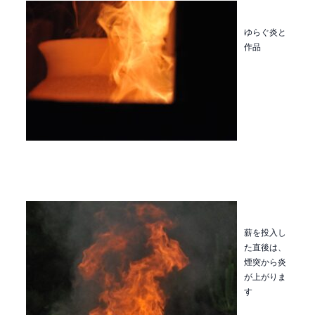
ゆらぐ炎と
作品
薪を投入し
た直後は、
煙突から炎
が上がりま
す