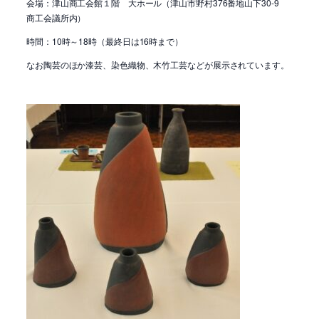
会場：津山商工会館１階 大ホール（津山市野村376番地山下30-9
商工会議所内）
時間：10時～18時（最終日は16時まで）
なお陶芸のほか漆芸、染色織物、木竹工芸などが展示されています。