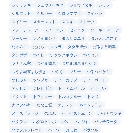
シャラノキ
シュウメイギク
ジョウビタキ
シラン
シルエット
シルバー
シロヤマブキ
スイセン
スイミー
スカーレット
ススキ
ストーブ
スノーフレーク
スノーマン
セッコク
ソーキ
そーき
ソーサー
ソメイヨシノ
タカサゴユリ
タカノハススキ
たけのこ
たたら
タタラ
タタラ成形
だるま自転車
タンポポ
つくし
ツクツクボウシ
つくばい
ツナさん家
つやま城東
つやま城東まちかつ
つやま城東まち歩き
つらら
ツリー
つるべバケツ
つわぶき
ツワブキ
ティーカップ
ティーポット
テッセン
テレビ小説
トーテムポール
とうげい
ドクダミ
トラクター
トルコブルー
トンボ
ナツツバキ
ななこ垣
ナンテン
ネコジャラシ
ノースビレッジ
のれん
ハーベストムーン
バイカウツギ
ハクラン
ハグロトンボ
バショウカジキ
パッチワーク
バッフルプレート
ハニワ
はにわ
パラソル