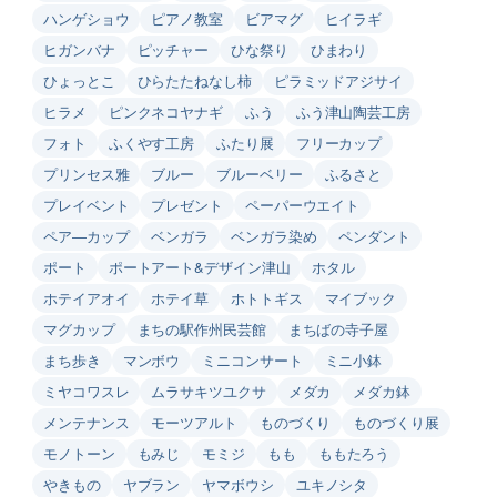
ハンゲショウ
ピアノ教室
ビアマグ
ヒイラギ
ヒガンバナ
ピッチャー
ひな祭り
ひまわり
ひょっとこ
ひらたたねなし柿
ピラミッドアジサイ
ヒラメ
ピンクネコヤナギ
ふう
ふう津山陶芸工房
フォト
ふくやす工房
ふたり展
フリーカップ
プリンセス雅
ブルー
ブルーベリー
ふるさと
プレイベント
プレゼント
ペーパーウエイト
ペア―カップ
ベンガラ
ベンガラ染め
ペンダント
ポート
ポートアート&デザイン津山
ホタル
ホテイアオイ
ホテイ草
ホトトギス
マイブック
マグカップ
まちの駅作州民芸館
まちばの寺子屋
まち歩き
マンボウ
ミニコンサート
ミニ小鉢
ミヤコワスレ
ムラサキツユクサ
メダカ
メダカ鉢
メンテナンス
モーツアルト
ものづくり
ものづくり展
モノトーン
もみじ
モミジ
もも
ももたろう
やきもの
ヤブラン
ヤマボウシ
ユキノシタ