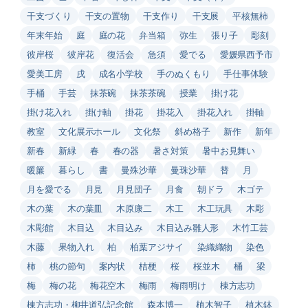
干支づくり
干支の置物
干支作り
干支展
平核無柿
年末年始
庭
庭の花
弁当箱
弥生
張り子
彫刻
彼岸桜
彼岸花
復活会
急須
愛でる
愛媛県西予市
愛美工房
戌
成名小学校
手のぬくもり
手仕事体験
手桶
手芸
抹茶碗
抹茶茶碗
授業
掛け花
掛け花入れ
掛け軸
掛花
掛花入
掛花入れ
掛軸
教室
文化展示ホール
文化祭
斜め格子
新作
新年
新春
新緑
春
春の器
暑さ対策
暑中お見舞い
暖簾
暮らし
書
曼殊沙華
曼珠沙華
替
月
月を愛でる
月見
月見団子
月食
朝ドラ
木ゴテ
木の葉
木の葉皿
木原康二
木工
木工玩具
木彫
木彫館
木目込
木目込み
木目込み雛人形
木竹工芸
木藤
果物入れ
柏
柏葉アジサイ
染織織物
染色
柿
桃の節句
案内状
桔梗
桜
桜並木
桶
梁
梅
梅の花
梅花空木
梅雨
梅雨明け
棟方志功
棟方志功・柳井道弘記念館
森本博一
植木智子
植木鉢