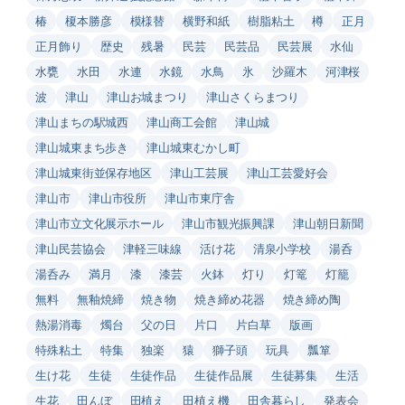
椿
榎本勝彦
模様替
横野和紙
樹脂粘土
樽
正月
正月飾り
歴史
残暑
民芸
民芸品
民芸展
水仙
水甕
水田
水連
水鏡
水鳥
氷
沙羅木
河津桜
波
津山
津山お城まつり
津山さくらまつり
津山まちの駅城西
津山商工会館
津山城
津山城東まち歩き
津山城東むかし町
津山城東街並保存地区
津山工芸展
津山工芸愛好会
津山市
津山市役所
津山市東庁舎
津山市立文化展示ホール
津山市観光振興課
津山朝日新聞
津山民芸協会
津軽三味線
活け花
清泉小学校
湯呑
湯呑み
満月
漆
漆芸
火鉢
灯り
灯篭
灯籠
無料
無釉焼締
焼き物
焼き締め花器
焼き締め陶
熱湯消毒
燭台
父の日
片口
片白草
版画
特殊粘土
特集
独楽
猿
獅子頭
玩具
瓢箪
生け花
生徒
生徒作品
生徒作品展
生徒募集
生活
生花
田んぼ
田植え
田植え機
田舎暮らし
発表会