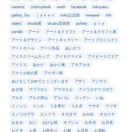
ceramic
clubmybook
earth
facebook
fukuyasu
gallery_fuu
ｊａｋｅｎ
m&y記念館
newyear
nhk
object
okuda展
okutsu芸術祭
pottery
ｐｔａ
yanabi
アート
アート＆クラフト
アート＆クラフト展
アート＆デザイン
アートギャラリー
アートプロジェクト
アートホール
アート作品
あいさつ
アイスクリームカップ
アイネクライネ
アイビースクエア
アイリス
あかり
あかり展
アキアカネ
アクリル絵の具
アケボノ桜
あけましておめでとうございます
アザミ
アジサイ
あぜ道
アブラゼミ
アマガエル
アメリカヤマゴボウ
アルネ
アルネ津山
アルバム
イッチン
いぬ
イノシシ
インカ
うき草や
うさぎ
ウサギ
ウツギ
エノコログサ
エンドウ
オガタマ
おかめ
オカリナ
おき火
おに
おひな様
オブジェ
お弁当
お月見
お正月
お皿
お皿作り
お膳
お花見
お茶処