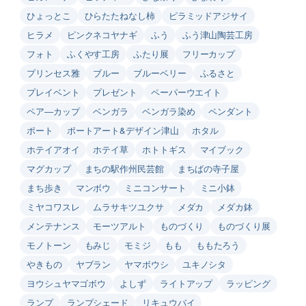
ひょっとこ
ひらたたねなし柿
ピラミッドアジサイ
ヒラメ
ピンクネコヤナギ
ふう
ふう津山陶芸工房
フォト
ふくやす工房
ふたり展
フリーカップ
プリンセス雅
ブルー
ブルーベリー
ふるさと
プレイベント
プレゼント
ペーパーウエイト
ペア―カップ
ベンガラ
ベンガラ染め
ペンダント
ポート
ポートアート&デザイン津山
ホタル
ホテイアオイ
ホテイ草
ホトトギス
マイブック
マグカップ
まちの駅作州民芸館
まちばの寺子屋
まち歩き
マンボウ
ミニコンサート
ミニ小鉢
ミヤコワスレ
ムラサキツユクサ
メダカ
メダカ鉢
メンテナンス
モーツアルト
ものづくり
ものづくり展
モノトーン
もみじ
モミジ
もも
ももたろう
やきもの
ヤブラン
ヤマボウシ
ユキノシタ
ヨウシュヤマゴボウ
よしず
ライトアップ
ラッピング
ランプ
ランプシェード
リキュウバイ