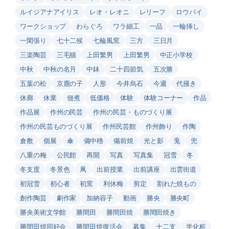
ルイジアナアイリス
レオ・レオニ
レリーフ
ロウバイ
ワークショップ
わらぐろ
ワラ細工
一品
一輪挿し
一閑張り
七十二候
七輪風窯
三方
三日月
三楽陶芸
三毛猫
上田繁男
上田繁男
中正小学校
中秋
中秋の名月
中鉢
二十四節気
五次勝
五葉の松
京鹿の子
人形
今井烏石
今週
代掻き
休廊
休業
佃煮
低価格
体験
体験コーナー
作品
作品展
作州の民芸
作州の民芸・ものづくり展
作州の民芸ものづくり展
作州民芸館
作州飾り
作陶
倉敷
個展
傘
備中櫓
備前焼
光と影
兎
兜
八重の梅
公民館
再開
写真
写真集
冠雪
冬
冬支度
冬景色
凧
出前授業
出前講座
出雲街道
初冠雪
初心者
初窯
利休梅
剪定
割れた焼もの
創作陶芸
劇作家
加納容子
動画
勝央
勝央町
勝央美術文学館
勝間田
勝間田焼
勝間田焼き
勝間田焼同好会
勝間田焼復活会
募集
十二支
半化粧