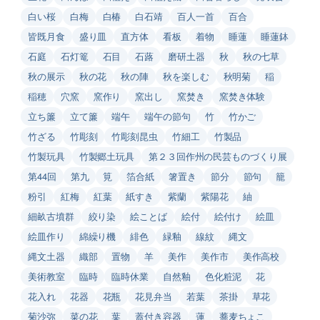
白い桜
白梅
白椿
白石靖
百人一首
百合
皆既月食
盛り皿
直方体
看板
着物
睡蓮
睡蓮鉢
石庭
石灯篭
石目
石蕗
磨研土器
秋
秋の七草
秋の展示
秋の花
秋の陣
秋を楽しむ
秋明菊
稲
稲穂
穴窯
窯作り
窯出し
窯焚き
窯焚き体験
立ち簾
立て簾
端午
端午の節句
竹
竹かご
竹ざる
竹彫刻
竹彫刻昆虫
竹細工
竹製品
竹製玩具
竹製郷土玩具
第２３回作州の民芸ものづくり展
第44回
第九
筧
箔合紙
箸置き
節分
節句
籠
粉引
紅梅
紅葉
紙すき
紫蘭
紫陽花
紬
細畝古墳群
絞り染
絵ことば
絵付
絵付け
絵皿
絵皿作り
綿繰り機
緋色
緑釉
線紋
縄文
縄文土器
織部
置物
羊
美作
美作市
美作高校
美術教室
臨時
臨時休業
自然釉
色化粧泥
花
花入れ
花器
花瓶
花見弁当
若葉
茶掛
草花
菊沙弥
菜の花
葉
蓋付き容器
蓮
蕎麦ちょこ