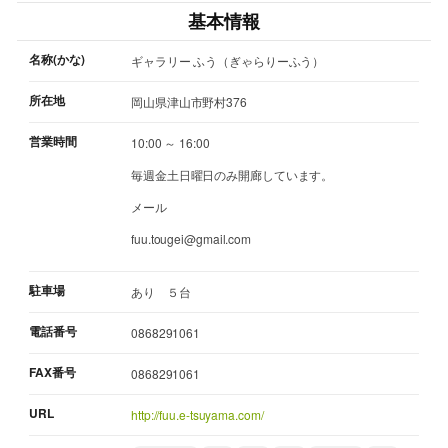
基本情報
名称(かな)
ギャラリー ふう（ぎゃらりーふう）
所在地
岡山県津山市野村376
営業時間
10:00 ～ 16:00
毎週金土日曜日のみ開廊しています。
メール
fuu.tougei@gmail.com
駐車場
あり ５台
電話番号
0868291061
FAX番号
0868291061
URL
http://fuu.e-tsuyama.com/