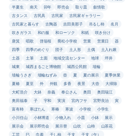
半夏生
南天
卯年
即売会
取り皿
叙情歌
古タンス
古民具
古民家
古民家ギャラリー
古民家と暮らす
古陶器
吉田美那子
吊るし柿
名月
吹きガラス
和の服
和ローソク
和紙
咲き分け
唐箕
唱歌
啓翁桜
喬松小学校
営業
営業日
器
四季
四季のめぐり
団子
土人形
土偶
土入れ鍬
土器
土筆
土面
地域交流センター
地球
坪井
城東
城西まるごと博物館
城西公民館
埴輪
埴輪うさぎ
埴輪ねずみ
壺
夏
夏の展示
夏季休業
夏椿
夏至
外
外観
多香
夜景
大壺
大掃除
大町浩介
大鉢
奈義
奉公さん
奥田
奥田瑞江
奥田福泰
子
宇和
実演
宮内フサ
宮野良治
寅
富有柿
寒ぼたん
寒椿
寒波
小学校
小学生
小川任山
小林博道
小物入れ
小皿
小鉢
展示
展示会
展示即売会
展示替
山吹
山柿
山茶花
工芸
巳
巾着
干し柿
干支
干支（午）