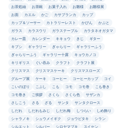
お茶処紬
お茶碗
お菓子入れ
お雛様
お雛様展
お面
カエル
かご
カサブランカ
カップ
カップ＆ソーサー
カトラリーレスト
かびん
かぶと
ガラス
カラスウリ
ガラステーブル
カラタネオガタマ
カレー皿
カレンダー
キキョウ
きじ
ギター
キブシ
ギャラリー
ぎゃらりー
ギャラリーふう
ぎゃらりーふう
ギャラリー十露
キョウカノコ
キリギリス
ぐい吞み
クラフト
クラフト展
クリスマス
クリスマスケーキ
クリスマスローズ
グループ展
ケーキ
コーヒー
コーヒーカップ
コイ
こいのぼり
こぶし
こも
コモ
コモ巻
こも巻き
コモ巻き
ご挨拶
さくら
さくら色
サザンカ
さしこう
さる
ざる
サンタ
サンタクロース
しだれ
しだれもみじ
しだれ梅
しつらい
しめ飾り
シャラノキ
シュウメイギク
ジョウビタキ
シラン
シルエット
シルバー
シロヤマブキ
スイセン