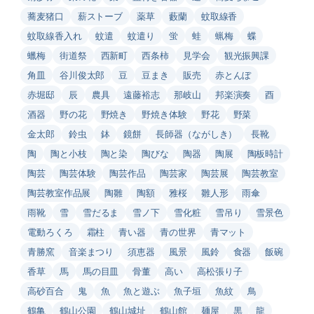
蕎麦猪口
薪ストーブ
薬草
藪蘭
蚊取線香
蚊取線香入れ
蚊遣
蚊遣り
蛍
蛙
蝋梅
蝶
蠟梅
街道祭
西新町
西条柿
見学会
観光振興課
角皿
谷川俊太郎
豆
豆まき
販売
赤とんぼ
赤堀邸
辰
農具
遠藤裕志
那岐山
邦楽演奏
酉
酒器
野の花
野焼き
野焼き体験
野花
野菜
金太郎
鈴虫
鉢
鏡餅
長師器（ながしき）
長靴
陶
陶と小枝
陶と染
陶びな
陶器
陶展
陶板時計
陶芸
陶芸体験
陶芸作品
陶芸家
陶芸展
陶芸教室
陶芸教室作品展
陶雛
陶額
雅桜
雛人形
雨傘
雨靴
雪
雪だるま
雪ノ下
雪化粧
雪吊り
雪景色
電動ろくろ
霜柱
青い器
青の世界
青マット
青勝窯
音楽まつり
須恵器
風景
風鈴
食器
飯碗
香草
馬
馬の目皿
骨董
高い
高松張り子
高砂百合
鬼
魚
魚と遊ぶ
魚子垣
魚紋
鳥
鶴亀
鶴山公園
鶴山城址
鶴山館
麺屋
黒
龍