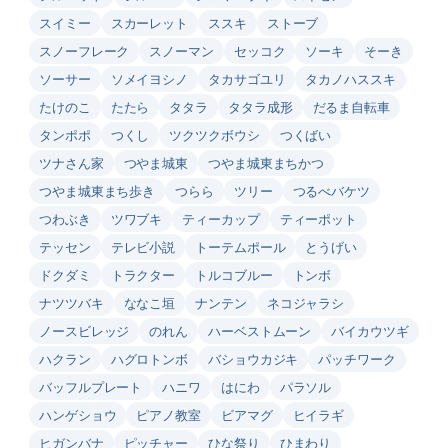
スイミー
スカーレット
ススキ
ストーブ
スノーフレーク
スノーマン
セッコク
ソーキ
そーき
ソーサー
ソメイヨシノ
タカサゴユリ
タカノハススキ
たけのこ
たたら
タタラ
タタラ成形
だるま自転車
タンポポ
つくし
ツクツクボウシ
つくばい
ツナさん家
つやま城東
つやま城東まちかつ
つやま城東まち歩き
つらら
ツリー
つるべバケツ
つわぶき
ツワブキ
ティーカップ
ティーポット
テッセン
テレビ小説
トーテムポール
とうげい
ドクダミ
トラクター
トルコブルー
トンボ
ナツツバキ
ななこ垣
ナンテン
ネコジャラシ
ノースビレッジ
のれん
ハーベストムーン
バイカウツギ
ハクラン
ハグロトンボ
バショウカジキ
パッチワーク
バッフルプレート
ハニワ
はにわ
パラソル
ハンゲショウ
ピアノ教室
ビアマグ
ヒイラギ
ヒガンバナ
ピッチャー
ひな祭り
ひまわり