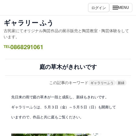
内
ログイン
MENU
容
を
ギャラリー ふう
ス
古民家にてオリジナル陶芸作品の展示販売と陶芸教室・陶芸体験をして
キ
います。
ッ
0868291061
TEL
プ
庭の草木がきれいです
この記事のキーワード
ギャラリーふう
新緑
先日来の雨で庭の草木が一段と成長し、新緑もきれいです。
ギャラリーふうは、５月３日（金）～５月５日（日）も開廊して
いますので、作品と共に庭もご覧ください。