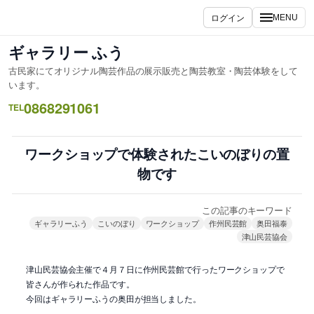
内
ログイン
MENU
容
を
ギャラリー ふう
ス
古民家にてオリジナル陶芸作品の展示販売と陶芸教室・陶芸体験をして
キ
います。
ッ
0868291061
TEL
プ
ワークショップで体験されたこいのぼりの置
物です
この記事のキーワード
ギャラリーふう
こいのぼり
ワークショップ
作州民芸館
奥田福泰
津山民芸協会
津山民芸協会主催で４月７日に作州民芸館で行ったワークショップで
皆さんが作られた作品です。
今回はギャラリーふうの奥田が担当しました。