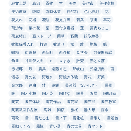
縄文土器
織部
置物
羊
美作
美作市
美作高校
美術教室
臨時
臨時休業
自然釉
色化粧泥
花
花入れ
花器
花瓶
花見弁当
若葉
茶掛
草花
菊沙弥
菜の花
葉
蓋付き容器
蓮
蕎麦ちょこ
蕎麦猪口
薪ストーブ
薬草
藪蘭
蚊取線香
蚊取線香入れ
蚊遣
蚊遣り
蛍
蛙
蝋梅
蝶
蠟梅
街道祭
西新町
西条柿
見学会
観光振興課
角皿
谷川俊太郎
豆
豆まき
販売
赤とんぼ
赤堀邸
辰
農具
遠藤裕志
那岐山
邦楽演奏
酉
酒器
野の花
野焼き
野焼き体験
野花
野菜
金太郎
鈴虫
鉢
鏡餅
長師器（ながしき）
長靴
陶
陶と小枝
陶と染
陶びな
陶器
陶展
陶板時計
陶芸
陶芸体験
陶芸作品
陶芸家
陶芸展
陶芸教室
陶芸教室作品展
陶雛
陶額
雅桜
雛人形
雨傘
雨靴
雪
雪だるま
雪ノ下
雪化粧
雪吊り
雪景色
電動ろくろ
霜柱
青い器
青の世界
青マット