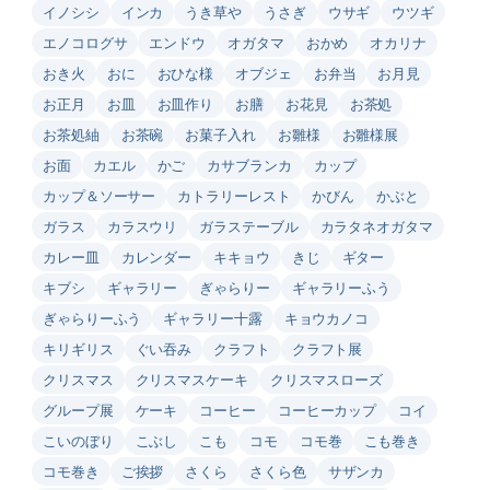
イノシシ
インカ
うき草や
うさぎ
ウサギ
ウツギ
エノコログサ
エンドウ
オガタマ
おかめ
オカリナ
おき火
おに
おひな様
オブジェ
お弁当
お月見
お正月
お皿
お皿作り
お膳
お花見
お茶処
お茶処紬
お茶碗
お菓子入れ
お雛様
お雛様展
お面
カエル
かご
カサブランカ
カップ
カップ＆ソーサー
カトラリーレスト
かびん
かぶと
ガラス
カラスウリ
ガラステーブル
カラタネオガタマ
カレー皿
カレンダー
キキョウ
きじ
ギター
キブシ
ギャラリー
ぎゃらりー
ギャラリーふう
ぎゃらりーふう
ギャラリー十露
キョウカノコ
キリギリス
ぐい吞み
クラフト
クラフト展
クリスマス
クリスマスケーキ
クリスマスローズ
グループ展
ケーキ
コーヒー
コーヒーカップ
コイ
こいのぼり
こぶし
こも
コモ
コモ巻
こも巻き
コモ巻き
ご挨拶
さくら
さくら色
サザンカ