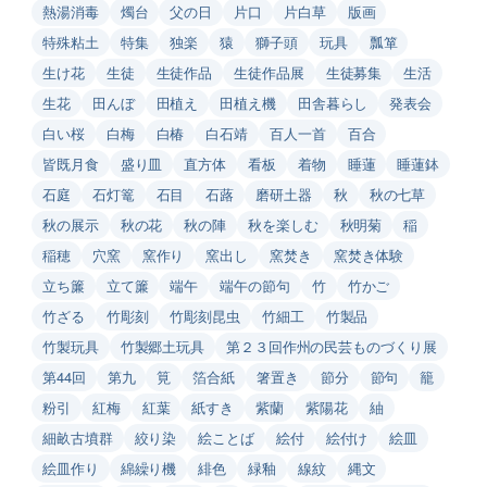
熱湯消毒
燭台
父の日
片口
片白草
版画
特殊粘土
特集
独楽
猿
獅子頭
玩具
瓢箪
生け花
生徒
生徒作品
生徒作品展
生徒募集
生活
生花
田んぼ
田植え
田植え機
田舎暮らし
発表会
白い桜
白梅
白椿
白石靖
百人一首
百合
皆既月食
盛り皿
直方体
看板
着物
睡蓮
睡蓮鉢
石庭
石灯篭
石目
石蕗
磨研土器
秋
秋の七草
秋の展示
秋の花
秋の陣
秋を楽しむ
秋明菊
稲
稲穂
穴窯
窯作り
窯出し
窯焚き
窯焚き体験
立ち簾
立て簾
端午
端午の節句
竹
竹かご
竹ざる
竹彫刻
竹彫刻昆虫
竹細工
竹製品
竹製玩具
竹製郷土玩具
第２３回作州の民芸ものづくり展
第44回
第九
筧
箔合紙
箸置き
節分
節句
籠
粉引
紅梅
紅葉
紙すき
紫蘭
紫陽花
紬
細畝古墳群
絞り染
絵ことば
絵付
絵付け
絵皿
絵皿作り
綿繰り機
緋色
緑釉
線紋
縄文