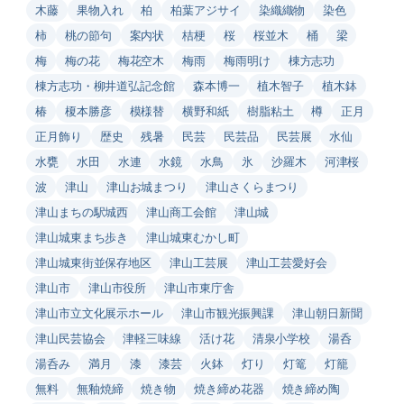
木藤
果物入れ
柏
柏葉アジサイ
染織織物
染色
柿
桃の節句
案内状
桔梗
桜
桜並木
桶
梁
梅
梅の花
梅花空木
梅雨
梅雨明け
棟方志功
棟方志功・柳井道弘記念館
森本博一
植木智子
植木鉢
椿
榎本勝彦
模様替
横野和紙
樹脂粘土
樽
正月
正月飾り
歴史
残暑
民芸
民芸品
民芸展
水仙
水甕
水田
水連
水鏡
水鳥
氷
沙羅木
河津桜
波
津山
津山お城まつり
津山さくらまつり
津山まちの駅城西
津山商工会館
津山城
津山城東まち歩き
津山城東むかし町
津山城東街並保存地区
津山工芸展
津山工芸愛好会
津山市
津山市役所
津山市東庁舎
津山市立文化展示ホール
津山市観光振興課
津山朝日新聞
津山民芸協会
津軽三味線
活け花
清泉小学校
湯呑
湯呑み
満月
漆
漆芸
火鉢
灯り
灯篭
灯籠
無料
無釉焼締
焼き物
焼き締め花器
焼き締め陶