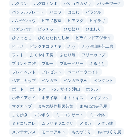
ハクラン
ハグロトンボ
バショウカジキ
パッチワーク
バッフルプレート
ハニワ
はにわ
パラソル
ハンゲショウ
ピアノ教室
ビアマグ
ヒイラギ
ヒガンバナ
ピッチャー
ひな祭り
ひまわり
ひょっとこ
ひらたたねなし柿
ピラミッドアジサイ
ヒラメ
ピンクネコヤナギ
ふう
ふう津山陶芸工房
フォト
ふくやす工房
ふたり展
フリーカップ
プリンセス雅
ブルー
ブルーベリー
ふるさと
プレイベント
プレゼント
ペーパーウエイト
ペア―カップ
ベンガラ
ベンガラ染め
ペンダント
ポート
ポートアート&デザイン津山
ホタル
ホテイアオイ
ホテイ草
ホトトギス
マイブック
マグカップ
まちの駅作州民芸館
まちばの寺子屋
まち歩き
マンボウ
ミニコンサート
ミニ小鉢
ミヤコワスレ
ムラサキツユクサ
メダカ
メダカ鉢
メンテナンス
モーツアルト
ものづくり
ものづくり展