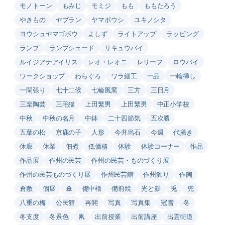
モノトーン
もみじ
モミジ
もも
ももたろう
やきもの
ヤブラン
ヤマボウシ
ユキノシタ
ヨウシュヤマゴボウ
よしず
ライトアップ
ラッピング
ランプ
ランプシェード
リキュウバイ
ルイジアナアイリス
レオ・レオニ
レリーフ
ロウバイ
ワークショップ
わらぐろ
ワラ細工
一品
一輪挿し
一閑張り
七十二候
七輪風窯
三方
三日月
三楽陶芸
三毛猫
上田繁男
上田繁男
中正小学校
中秋
中秋の名月
中鉢
二十四節気
五次勝
五葉の松
京鹿の子
人形
今井烏石
今週
代掻き
休廊
休業
佃煮
低価格
体験
体験コーナー
作品
作品展
作州の民芸
作州の民芸・ものづくり展
作州の民芸ものづくり展
作州民芸館
作州飾り
作陶
倉敷
個展
傘
備中櫓
備前焼
光と影
兎
兜
八重の梅
公民館
再開
写真
写真集
冠雪
冬
冬支度
冬景色
凧
出前授業
出前講座
出雲街道