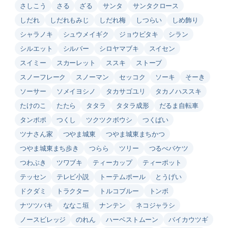
さしこう
さる
ざる
サンタ
サンタクロース
しだれ
しだれもみじ
しだれ梅
しつらい
しめ飾り
シャラノキ
シュウメイギク
ジョウビタキ
シラン
シルエット
シルバー
シロヤマブキ
スイセン
スイミー
スカーレット
ススキ
ストーブ
スノーフレーク
スノーマン
セッコク
ソーキ
そーき
ソーサー
ソメイヨシノ
タカサゴユリ
タカノハススキ
たけのこ
たたら
タタラ
タタラ成形
だるま自転車
タンポポ
つくし
ツクツクボウシ
つくばい
ツナさん家
つやま城東
つやま城東まちかつ
つやま城東まち歩き
つらら
ツリー
つるべバケツ
つわぶき
ツワブキ
ティーカップ
ティーポット
テッセン
テレビ小説
トーテムポール
とうげい
ドクダミ
トラクター
トルコブルー
トンボ
ナツツバキ
ななこ垣
ナンテン
ネコジャラシ
ノースビレッジ
のれん
ハーベストムーン
バイカウツギ