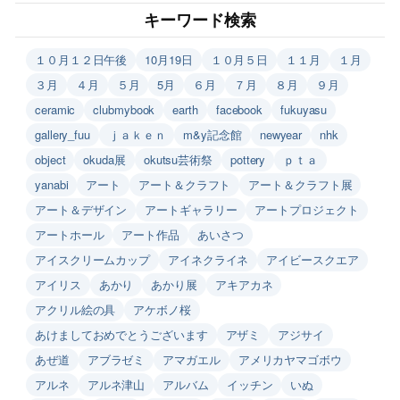
キーワード検索
１０月１２日午後
10月19日
１０月５日
１１月
１月
３月
４月
５月
5月
６月
７月
８月
９月
ceramic
clubmybook
earth
facebook
fukuyasu
gallery_fuu
ｊａｋｅｎ
m&y記念館
newyear
nhk
object
okuda展
okutsu芸術祭
pottery
ｐｔａ
yanabi
アート
アート＆クラフト
アート＆クラフト展
アート＆デザイン
アートギャラリー
アートプロジェクト
アートホール
アート作品
あいさつ
アイスクリームカップ
アイネクライネ
アイビースクエア
アイリス
あかり
あかり展
アキアカネ
アクリル絵の具
アケボノ桜
あけましておめでとうございます
アザミ
アジサイ
あぜ道
アブラゼミ
アマガエル
アメリカヤマゴボウ
アルネ
アルネ津山
アルバム
イッチン
いぬ