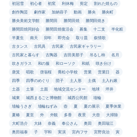
初冠雪
初心者
初窯
利休梅
剪定
割れた焼もの
創作陶芸
劇作家
加納容子
動画
勝央
勝央町
勝央美術文学館
勝間田
勝間田焼
勝間田焼き
勝間田焼同好会
勝間田焼復活会
募集
十二支
半化粧
半夏生
南天
卯年
即売会
取り皿
叙情歌
古タンス
古民具
古民家
古民家ギャラリー
古民家と暮らす
古陶器
吉田美那子
吊るし柿
名月
吹きガラス
和の服
和ローソク
和紙
咲き分け
唐箕
唱歌
啓翁桜
喬松小学校
営業
営業日
器
四季
四季のめぐり
団子
土人形
土偶
土入れ鍬
土器
土筆
土面
地域交流センター
地球
坪井
城東
城西まるごと博物館
城西公民館
埴輪
埴輪うさぎ
埴輪ねずみ
壺
夏
夏の展示
夏季休業
夏椿
夏至
外
外観
多香
夜景
大壺
大掃除
大町浩介
大鉢
奈義
奉公さん
奥田
奥田瑞江
奥田福泰
子
宇和
実演
宮内フサ
宮野良治
寅