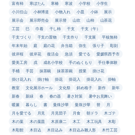
富有柿
寒ぼたん
寒椿
寒波
小学校
小学生
小川任山
小林博道
小物入れ
小皿
小鉢
展示
展示会
展示即売会
展示替
山吹
山柿
山茶花
工芸
巳
巾着
干し柿
干支
干支（午）
干支づくり
干支の置物
干支作り
干支展
平核無柿
年末年始
庭
庭の花
弁当箱
弥生
張り子
彫刻
彼岸桜
彼岸花
復活会
急須
愛でる
愛媛県西予市
愛美工房
戌
成名小学校
手のぬくもり
手仕事体験
手桶
手芸
抹茶碗
抹茶茶碗
授業
掛け花
掛け花入れ
掛け軸
掛花
掛花入
掛花入れ
掛軸
教室
文化展示ホール
文化祭
斜め格子
新作
新年
新春
新緑
春
春の器
暑さ対策
暑中お見舞い
暖簾
暮らし
書
曼殊沙華
曼珠沙華
替
月
月を愛でる
月見
月見団子
月食
朝ドラ
木ゴテ
木の葉
木の葉皿
木原康二
木工
木工玩具
木彫
木彫館
木目込
木目込み
木目込み雛人形
木竹工芸