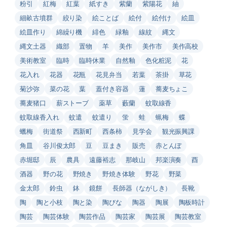
粉引
紅梅
紅葉
紙すき
紫蘭
紫陽花
紬
細畝古墳群
絞り染
絵ことば
絵付
絵付け
絵皿
絵皿作り
綿繰り機
緋色
緑釉
線紋
縄文
縄文土器
織部
置物
羊
美作
美作市
美作高校
美術教室
臨時
臨時休業
自然釉
色化粧泥
花
花入れ
花器
花瓶
花見弁当
若葉
茶掛
草花
菊沙弥
菜の花
葉
蓋付き容器
蓮
蕎麦ちょこ
蕎麦猪口
薪ストーブ
薬草
藪蘭
蚊取線香
蚊取線香入れ
蚊遣
蚊遣り
蛍
蛙
蝋梅
蝶
蠟梅
街道祭
西新町
西条柿
見学会
観光振興課
角皿
谷川俊太郎
豆
豆まき
販売
赤とんぼ
赤堀邸
辰
農具
遠藤裕志
那岐山
邦楽演奏
酉
酒器
野の花
野焼き
野焼き体験
野花
野菜
金太郎
鈴虫
鉢
鏡餅
長師器（ながしき）
長靴
陶
陶と小枝
陶と染
陶びな
陶器
陶展
陶板時計
陶芸
陶芸体験
陶芸作品
陶芸家
陶芸展
陶芸教室