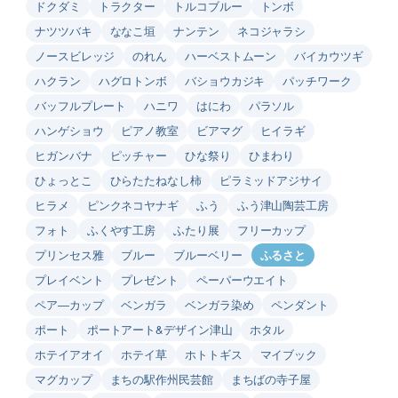
ドクダミ
トラクター
トルコブルー
トンボ
ナツツバキ
ななこ垣
ナンテン
ネコジャラシ
ノースビレッジ
のれん
ハーベストムーン
バイカウツギ
ハクラン
ハグロトンボ
バショウカジキ
パッチワーク
バッフルプレート
ハニワ
はにわ
パラソル
ハンゲショウ
ピアノ教室
ビアマグ
ヒイラギ
ヒガンバナ
ピッチャー
ひな祭り
ひまわり
ひょっとこ
ひらたたねなし柿
ピラミッドアジサイ
ヒラメ
ピンクネコヤナギ
ふう
ふう津山陶芸工房
フォト
ふくやす工房
ふたり展
フリーカップ
プリンセス雅
ブルー
ブルーベリー
ふるさと
プレイベント
プレゼント
ペーパーウエイト
ペア―カップ
ベンガラ
ベンガラ染め
ペンダント
ポート
ポートアート&デザイン津山
ホタル
ホテイアオイ
ホテイ草
ホトトギス
マイブック
マグカップ
まちの駅作州民芸館
まちばの寺子屋