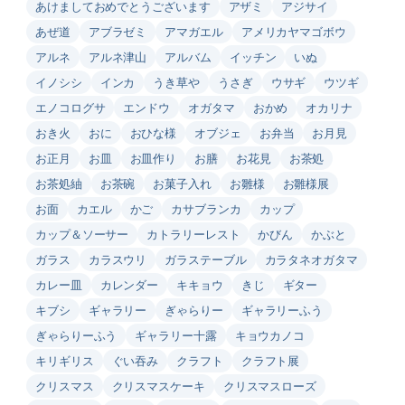
あけましておめでとうございます
アザミ
アジサイ
あぜ道
アブラゼミ
アマガエル
アメリカヤマゴボウ
アルネ
アルネ津山
アルバム
イッチン
いぬ
イノシシ
インカ
うき草や
うさぎ
ウサギ
ウツギ
エノコログサ
エンドウ
オガタマ
おかめ
オカリナ
おき火
おに
おひな様
オブジェ
お弁当
お月見
お正月
お皿
お皿作り
お膳
お花見
お茶処
お茶処紬
お茶碗
お菓子入れ
お雛様
お雛様展
お面
カエル
かご
カサブランカ
カップ
カップ＆ソーサー
カトラリーレスト
かびん
かぶと
ガラス
カラスウリ
ガラステーブル
カラタネオガタマ
カレー皿
カレンダー
キキョウ
きじ
ギター
キブシ
ギャラリー
ぎゃらりー
ギャラリーふう
ぎゃらりーふう
ギャラリー十露
キョウカノコ
キリギリス
ぐい吞み
クラフト
クラフト展
クリスマス
クリスマスケーキ
クリスマスローズ