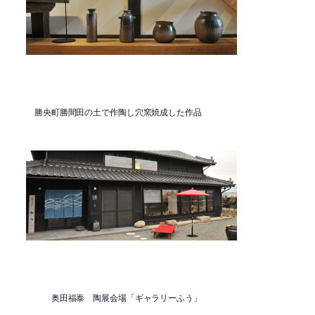
勝央町勝間田の土で作陶し穴窯焼成した作品
奥田福泰 陶展会場「ギャラリーふう」