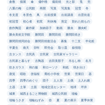
倉敷
個展
傘
備中櫓
備前焼
光と影
兎
兜
八重の梅
公民館
再開
写真
写真集
冠雪
冬
冬支度
冬景色
凧
出前授業
出前講座
出雲街道
初冠雪
初心者
初窯
利休梅
剪定
割れた焼もの
創作陶芸
劇作家
加納容子
動画
勝央
勝央町
勝央美術文学館
勝間田
勝間田焼
勝間田焼き
勝間田焼同好会
勝間田焼復活会
募集
十二支
半化粧
半夏生
南天
卯年
即売会
取り皿
叙情歌
古タンス
古民具
古民家
古民家ギャラリー
古民家と暮らす
古陶器
吉田美那子
吊るし柿
名月
吹きガラス
和の服
和ローソク
和紙
咲き分け
唐箕
唱歌
啓翁桜
喬松小学校
営業
営業日
器
四季
四季のめぐり
団子
土人形
土偶
土入れ鍬
土器
土筆
土面
地域交流センター
地球
坪井
城東
城西まるごと博物館
城西公民館
埴輪
埴輪うさぎ
埴輪ねずみ
壺
夏
夏の展示
夏季休業