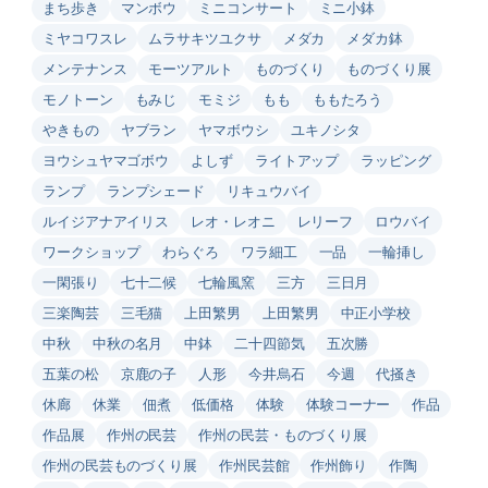
まち歩き
マンボウ
ミニコンサート
ミニ小鉢
ミヤコワスレ
ムラサキツユクサ
メダカ
メダカ鉢
メンテナンス
モーツアルト
ものづくり
ものづくり展
モノトーン
もみじ
モミジ
もも
ももたろう
やきもの
ヤブラン
ヤマボウシ
ユキノシタ
ヨウシュヤマゴボウ
よしず
ライトアップ
ラッピング
ランプ
ランプシェード
リキュウバイ
ルイジアナアイリス
レオ・レオニ
レリーフ
ロウバイ
ワークショップ
わらぐろ
ワラ細工
一品
一輪挿し
一閑張り
七十二候
七輪風窯
三方
三日月
三楽陶芸
三毛猫
上田繁男
上田繁男
中正小学校
中秋
中秋の名月
中鉢
二十四節気
五次勝
五葉の松
京鹿の子
人形
今井烏石
今週
代掻き
休廊
休業
佃煮
低価格
体験
体験コーナー
作品
作品展
作州の民芸
作州の民芸・ものづくり展
作州の民芸ものづくり展
作州民芸館
作州飾り
作陶