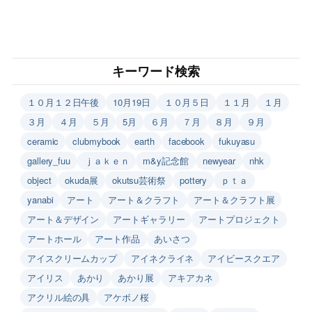
キーワード検索
１０月１２日午後
10月19日
１０月５日
１１月
１月
３月
４月
５月
5月
６月
７月
８月
９月
ceramic
clubmybook
earth
facebook
fukuyasu
gallery_fuu
ｊａｋｅｎ
m&y記念館
newyear
nhk
object
okuda展
okutsu芸術祭
pottery
ｐｔａ
yanabi
アート
アート＆クラフト
アート＆クラフト展
アート＆デザイン
アートギャラリー
アートプロジェクト
アートホール
アート作品
あいさつ
アイスクリームカップ
アイネクライネ
アイビースクエア
アイリス
あかり
あかり展
アキアカネ
アクリル絵の具
アケボノ桜