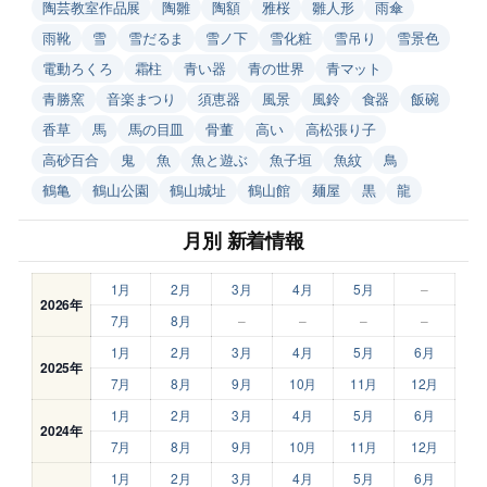
陶芸教室作品展
陶雛
陶額
雅桜
雛人形
雨傘
雨靴
雪
雪だるま
雪ノ下
雪化粧
雪吊り
雪景色
電動ろくろ
霜柱
青い器
青の世界
青マット
青勝窯
音楽まつり
須恵器
風景
風鈴
食器
飯碗
香草
馬
馬の目皿
骨董
高い
高松張り子
高砂百合
鬼
魚
魚と遊ぶ
魚子垣
魚紋
鳥
鶴亀
鶴山公園
鶴山城址
鶴山館
麺屋
黒
龍
月別 新着情報
1月
2月
3月
4月
5月
–
2026年
7月
8月
–
–
–
–
1月
2月
3月
4月
5月
6月
2025年
7月
8月
9月
10月
11月
12月
1月
2月
3月
4月
5月
6月
2024年
7月
8月
9月
10月
11月
12月
1月
2月
3月
4月
5月
6月