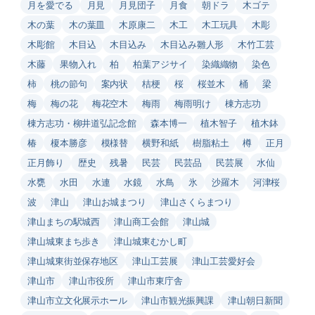
月を愛でる
月見
月見団子
月食
朝ドラ
木ゴテ
木の葉
木の葉皿
木原康二
木工
木工玩具
木彫
木彫館
木目込
木目込み
木目込み雛人形
木竹工芸
木藤
果物入れ
柏
柏葉アジサイ
染織織物
染色
柿
桃の節句
案内状
桔梗
桜
桜並木
桶
梁
梅
梅の花
梅花空木
梅雨
梅雨明け
棟方志功
棟方志功・柳井道弘記念館
森本博一
植木智子
植木鉢
椿
榎本勝彦
模様替
横野和紙
樹脂粘土
樽
正月
正月飾り
歴史
残暑
民芸
民芸品
民芸展
水仙
水甕
水田
水連
水鏡
水鳥
氷
沙羅木
河津桜
波
津山
津山お城まつり
津山さくらまつり
津山まちの駅城西
津山商工会館
津山城
津山城東まち歩き
津山城東むかし町
津山城東街並保存地区
津山工芸展
津山工芸愛好会
津山市
津山市役所
津山市東庁舎
津山市立文化展示ホール
津山市観光振興課
津山朝日新聞