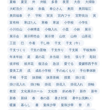
夏椿
夏至
外
外観
多香
夜景
大壺
大掃除
大町浩介
大鉢
奈義
奉公さん
奥田
奥田瑞江
奥田福泰
子
宇和
実演
宮内フサ
宮野良治
寅
富有柿
寒ぼたん
寒椿
寒波
小学校
小学生
小川任山
小林博道
小物入れ
小皿
小鉢
展示
展示会
展示即売会
展示替
山吹
山柿
山茶花
工芸
巳
巾着
干し柿
干支
干支（午）
干支づくり
干支の置物
干支作り
干支展
平核無柿
年末年始
庭
庭の花
弁当箱
弥生
張り子
彫刻
彼岸桜
彼岸花
復活会
急須
愛でる
愛媛県西予市
愛美工房
戌
成名小学校
手のぬくもり
手仕事体験
手桶
手芸
抹茶碗
抹茶茶碗
授業
掛け花
掛け花入れ
掛け軸
掛花
掛花入
掛花入れ
掛軸
教室
文化展示ホール
文化祭
斜め格子
新作
新年
新春
新緑
春
春の器
暑さ対策
暑中お見舞い
暖簾
暮らし
書
曼殊沙華
曼珠沙華
替
月