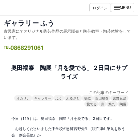
内
ログイン
MENU
容
を
ギャラリー ふう
ス
古民家にてオリジナル陶芸作品の展示販売と陶芸教室・陶芸体験をして
キ
います。
ッ
0868291061
TEL
プ
奥田福泰 陶展「月を愛でる」２日目にサプ
ライズ
この記事のキーワード
オカリナ
ギャラリー
ふう
ふるさと
唱歌
奥田福泰
宮野良治
愛でる
月
第九
陶展
今日（11/8）は、奥田福泰 陶展「月を愛でる」２日目です。
お越しくださいました中学校の恩師宮野先生（現在津山第九を歌う
会 副会長他）が