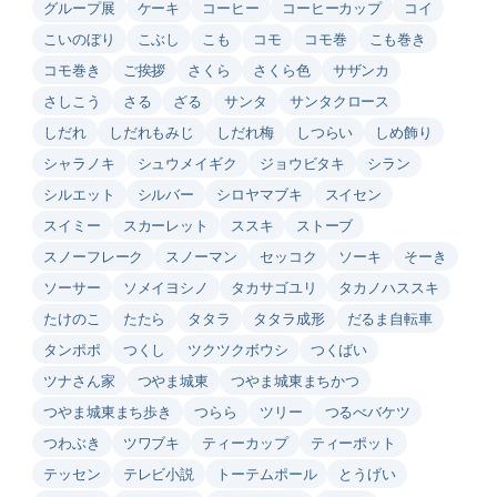
グループ展
ケーキ
コーヒー
コーヒーカップ
コイ
こいのぼり
こぶし
こも
コモ
コモ巻
こも巻き
コモ巻き
ご挨拶
さくら
さくら色
サザンカ
さしこう
さる
ざる
サンタ
サンタクロース
しだれ
しだれもみじ
しだれ梅
しつらい
しめ飾り
シャラノキ
シュウメイギク
ジョウビタキ
シラン
シルエット
シルバー
シロヤマブキ
スイセン
スイミー
スカーレット
ススキ
ストーブ
スノーフレーク
スノーマン
セッコク
ソーキ
そーき
ソーサー
ソメイヨシノ
タカサゴユリ
タカノハススキ
たけのこ
たたら
タタラ
タタラ成形
だるま自転車
タンポポ
つくし
ツクツクボウシ
つくばい
ツナさん家
つやま城東
つやま城東まちかつ
つやま城東まち歩き
つらら
ツリー
つるべバケツ
つわぶき
ツワブキ
ティーカップ
ティーポット
テッセン
テレビ小説
トーテムポール
とうげい