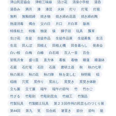
津山民芸協会
津軽三味線
活け花
清泉小学校
湯呑
湯呑み
満月
漆
漆芸
火鉢
灯り
灯篭
灯籠
無料
無釉焼締
焼き物
焼き締め花器
焼き締め陶
熱湯消毒
燭台
父の日
片口
片白草
版画
特殊粘土
特集
独楽
猿
獅子頭
玩具
瓢箪
生け花
生徒
生徒作品
生徒作品展
生徒募集
生活
生花
田んぼ
田植え
田植え機
田舎暮らし
発表会
白い桜
白梅
白椿
白石靖
百人一首
百合
皆既月食
盛り皿
直方体
看板
着物
睡蓮
睡蓮鉢
石庭
石灯篭
石目
石蕗
磨研土器
秋
秋の七草
秋の展示
秋の花
秋の陣
秋を楽しむ
秋明菊
稲
稲穂
穴窯
窯作り
窯出し
窯焚き
窯焚き体験
立ち簾
立て簾
端午
端午の節句
竹
竹かご
竹ざる
竹彫刻
竹彫刻昆虫
竹細工
竹製品
竹製玩具
竹製郷土玩具
第２３回作州の民芸ものづくり展
第44回
第九
筧
箔合紙
箸置き
節分
節句
籠