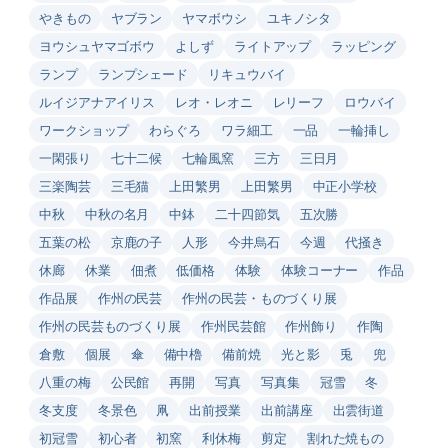
やきもの
ヤブラン
ヤマボウシ
ユキノシタ
ヨウシュヤマゴボウ
よしず
ライトアップ
ラッピング
ランプ
ランプシェード
リキュウバイ
ルイジアナアイリス
レオ・レオニ
レリーフ
ロウバイ
ワークショップ
わらぐろ
ワラ細工
一品
一輪挿し
一閑張り
七十二候
七輪風窯
三方
三日月
三楽陶芸
三毛猫
上田繁男
上田繁男
中正小学校
中秋
中秋の名月
中鉢
二十四節気
五次勝
五葉の松
京鹿の子
人形
今井烏石
今週
代掻き
休廊
休業
佃煮
低価格
体験
体験コーナー
作品
作品展
作州の民芸
作州の民芸・ものづくり展
作州の民芸ものづくり展
作州民芸館
作州飾り
作陶
倉敷
個展
傘
備中櫓
備前焼
光と影
兎
兜
八重の梅
公民館
再開
写真
写真集
冠雪
冬
冬支度
冬景色
凧
出前授業
出前講座
出雲街道
初冠雪
初心者
初窯
利休梅
剪定
割れた焼もの