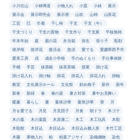
小川任山
小林博道
小物入れ
小皿
小鉢
展示
展示会
展示即売会
展示替
山吹
山柿
山茶花
工芸
巳
巾着
干し柿
干支
干支（午）
干支づくり
干支の置物
干支作り
干支展
平核無柿
年末年始
庭
庭の花
弁当箱
弥生
張り子
彫刻
彼岸桜
彼岸花
復活会
急須
愛でる
愛媛県西予市
愛美工房
戌
成名小学校
手のぬくもり
手仕事体験
手桶
手芸
抹茶碗
抹茶茶碗
授業
掛け花
掛け花入れ
掛け軸
掛花
掛花入
掛花入れ
掛軸
教室
文化展示ホール
文化祭
斜め格子
新作
新年
新春
新緑
春
春の器
暑さ対策
暑中お見舞い
暖簾
暮らし
書
曼殊沙華
曼珠沙華
替
月
月を愛でる
月見
月見団子
月食
朝ドラ
木ゴテ
木の葉
木の葉皿
木原康二
木工
木工玩具
木彫
木彫館
木目込
木目込み
木目込み雛人形
木竹工芸
木藤
果物入れ
柏
柏葉アジサイ
染織織物
染色