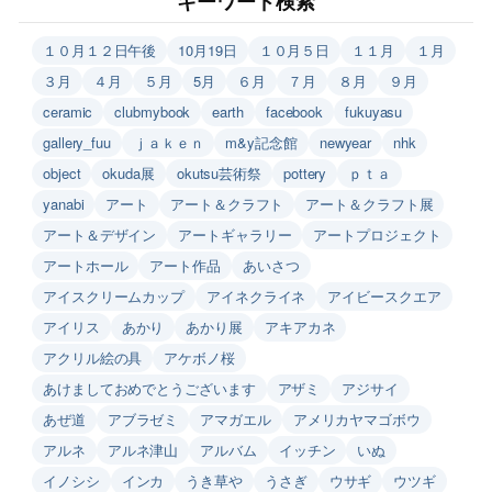
キーワード検索
１０月１２日午後
10月19日
１０月５日
１１月
１月
３月
４月
５月
5月
６月
７月
８月
９月
ceramic
clubmybook
earth
facebook
fukuyasu
gallery_fuu
ｊａｋｅｎ
m&y記念館
newyear
nhk
object
okuda展
okutsu芸術祭
pottery
ｐｔａ
yanabi
アート
アート＆クラフト
アート＆クラフト展
アート＆デザイン
アートギャラリー
アートプロジェクト
アートホール
アート作品
あいさつ
アイスクリームカップ
アイネクライネ
アイビースクエア
アイリス
あかり
あかり展
アキアカネ
アクリル絵の具
アケボノ桜
あけましておめでとうございます
アザミ
アジサイ
あぜ道
アブラゼミ
アマガエル
アメリカヤマゴボウ
アルネ
アルネ津山
アルバム
イッチン
いぬ
イノシシ
インカ
うき草や
うさぎ
ウサギ
ウツギ