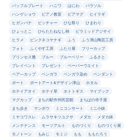
バッフルプレート
ハニワ
はにわ
パラソル
ハンゲショウ
ピアノ教室
ビアマグ
ヒイラギ
ヒガンバナ
ピッチャー
ひな祭り
ひまわり
ひょっとこ
ひらたたねなし柿
ピラミッドアジサイ
ヒラメ
ピンクネコヤナギ
ふう
ふう津山陶芸工房
フォト
ふくやす工房
ふたり展
フリーカップ
プリンセス雅
ブルー
ブルーベリー
ふるさと
プレイベント
プレゼント
ペーパーウエイト
ペア―カップ
ベンガラ
ベンガラ染め
ペンダント
ポート
ポートアート&デザイン津山
ホタル
ホテイアオイ
ホテイ草
ホトトギス
マイブック
マグカップ
まちの駅作州民芸館
まちばの寺子屋
まち歩き
マンボウ
ミニコンサート
ミニ小鉢
ミヤコワスレ
ムラサキツユクサ
メダカ
メダカ鉢
メンテナンス
モーツアルト
ものづくり
ものづくり展
モノトーン
もみじ
モミジ
もも
ももたろう