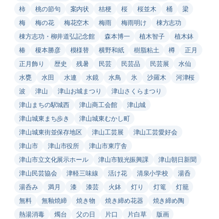
柿
桃の節句
案内状
桔梗
桜
桜並木
桶
梁
梅
梅の花
梅花空木
梅雨
梅雨明け
棟方志功
棟方志功・柳井道弘記念館
森本博一
植木智子
植木鉢
椿
榎本勝彦
模様替
横野和紙
樹脂粘土
樽
正月
正月飾り
歴史
残暑
民芸
民芸品
民芸展
水仙
水甕
水田
水連
水鏡
水鳥
氷
沙羅木
河津桜
波
津山
津山お城まつり
津山さくらまつり
津山まちの駅城西
津山商工会館
津山城
津山城東まち歩き
津山城東むかし町
津山城東街並保存地区
津山工芸展
津山工芸愛好会
津山市
津山市役所
津山市東庁舎
津山市立文化展示ホール
津山市観光振興課
津山朝日新聞
津山民芸協会
津軽三味線
活け花
清泉小学校
湯呑
湯呑み
満月
漆
漆芸
火鉢
灯り
灯篭
灯籠
無料
無釉焼締
焼き物
焼き締め花器
焼き締め陶
熱湯消毒
燭台
父の日
片口
片白草
版画