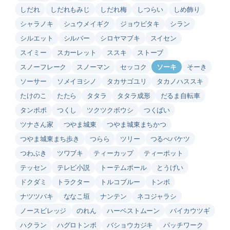
しだれ
しだれもみじ
しだれ梅
しつらい
しめ飾り
シャラノキ
シュウメイギク
ジョウビタキ
シラン
シルエット
シルバー
シロヤマブキ
スイセン
スイミー
スカーレット
ススキ
ストーブ
スノーフレーク
スノーマン
セッコク
ソーキ
そーき
ソーサー
ソメイヨシノ
タカサゴユリ
タカノハススキ
たけのこ
たたら
タタラ
タタラ成形
だるま自転車
タンポポ
つくし
ツクツクボウシ
つくばい
ツナさん家
つやま城東
つやま城東まちかつ
つやま城東まち歩き
つらら
ツリー
つるべバケツ
つわぶき
ツワブキ
ティーカップ
ティーポット
テッセン
テレビ小説
トーテムポール
とうげい
ドクダミ
トラクター
トルコブルー
トンボ
ナツツバキ
ななこ垣
ナンテン
ネコジャラシ
ノースビレッジ
のれん
ハーベストムーン
バイカウツギ
ハクラン
ハグロトンボ
バショウカジキ
パッチワーク