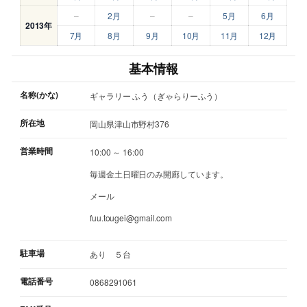
–
2月
–
–
5月
6月
2013年
7月
8月
9月
10月
11月
12月
基本情報
名称(かな)
ギャラリー ふう（ぎゃらりーふう）
所在地
岡山県津山市野村376
営業時間
10:00 ～ 16:00
毎週金土日曜日のみ開廊しています。
メール
fuu.tougei@gmail.com
駐車場
あり ５台
電話番号
0868291061