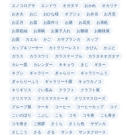
エノコログサ
エンドウ
オガタマ
おかめ
オカリナ
おき火
おに
おひな様
オブジェ
お弁当
お月見
お正月
お皿
お皿作り
お膳
お花見
お茶処
お茶処紬
お茶碗
お菓子入れ
お雛様
お雛様展
お面
カエル
かご
カサブランカ
カップ
カップ＆ソーサー
カトラリーレスト
かびん
かぶと
ガラス
カラスウリ
ガラステーブル
カラタネオガタマ
カレー皿
カレンダー
キキョウ
きじ
ギター
キブシ
ギャラリー
ぎゃらりー
ギャラリーふう
ぎゃらりーふう
ギャラリー十露
キョウカノコ
キリギリス
ぐい吞み
クラフト
クラフト展
クリスマス
クリスマスケーキ
クリスマスローズ
グループ展
ケーキ
コーヒー
コーヒーカップ
コイ
こいのぼり
こぶし
こも
コモ
コモ巻
こも巻き
コモ巻き
ご挨拶
さくら
さくら色
サザンカ
さしこう
さる
ざる
サンタ
サンタクロース