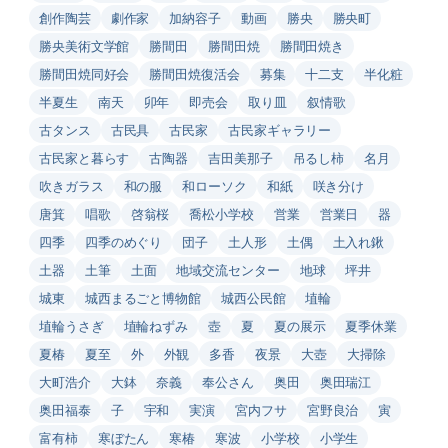
創作陶芸
劇作家
加納容子
動画
勝央
勝央町
勝央美術文学館
勝間田
勝間田焼
勝間田焼き
勝間田焼同好会
勝間田焼復活会
募集
十二支
半化粧
半夏生
南天
卯年
即売会
取り皿
叙情歌
古タンス
古民具
古民家
古民家ギャラリー
古民家と暮らす
古陶器
吉田美那子
吊るし柿
名月
吹きガラス
和の服
和ローソク
和紙
咲き分け
唐箕
唱歌
啓翁桜
喬松小学校
営業
営業日
器
四季
四季のめぐり
団子
土人形
土偶
土入れ鍬
土器
土筆
土面
地域交流センター
地球
坪井
城東
城西まるごと博物館
城西公民館
埴輪
埴輪うさぎ
埴輪ねずみ
壺
夏
夏の展示
夏季休業
夏椿
夏至
外
外観
多香
夜景
大壺
大掃除
大町浩介
大鉢
奈義
奉公さん
奥田
奥田瑞江
奥田福泰
子
宇和
実演
宮内フサ
宮野良治
寅
富有柿
寒ぼたん
寒椿
寒波
小学校
小学生