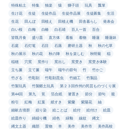
特殊粘土
特集
独楽
猿
獅子頭
玩具
瓢箪
生け花
生徒
生徒作品
生徒作品展
生徒募集
生活
生花
田んぼ
田植え
田植え機
田舎暮らし
発表会
白い桜
白梅
白椿
白石靖
百人一首
百合
皆既月食
盛り皿
直方体
看板
着物
睡蓮
睡蓮鉢
石庭
石灯篭
石目
石蕗
磨研土器
秋
秋の七草
秋の展示
秋の花
秋の陣
秋を楽しむ
秋明菊
稲
稲穂
穴窯
窯作り
窯出し
窯焚き
窯焚き体験
立ち簾
立て簾
端午
端午の節句
竹
竹かご
竹ざる
竹彫刻
竹彫刻昆虫
竹細工
竹製品
竹製玩具
竹製郷土玩具
第２３回作州の民芸ものづくり展
第44回
第九
筧
箔合紙
箸置き
節分
節句
籠
粉引
紅梅
紅葉
紙すき
紫蘭
紫陽花
紬
細畝古墳群
絞り染
絵ことば
絵付
絵付け
絵皿
絵皿作り
綿繰り機
緋色
緑釉
線紋
縄文
縄文土器
織部
置物
羊
美作
美作市
美作高校