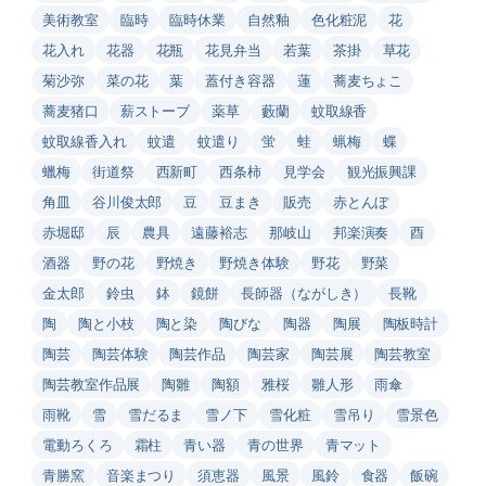
美術教室
臨時
臨時休業
自然釉
色化粧泥
花
花入れ
花器
花瓶
花見弁当
若葉
茶掛
草花
菊沙弥
菜の花
葉
蓋付き容器
蓮
蕎麦ちょこ
蕎麦猪口
薪ストーブ
薬草
藪蘭
蚊取線香
蚊取線香入れ
蚊遣
蚊遣り
蛍
蛙
蝋梅
蝶
蠟梅
街道祭
西新町
西条柿
見学会
観光振興課
角皿
谷川俊太郎
豆
豆まき
販売
赤とんぼ
赤堀邸
辰
農具
遠藤裕志
那岐山
邦楽演奏
酉
酒器
野の花
野焼き
野焼き体験
野花
野菜
金太郎
鈴虫
鉢
鏡餅
長師器（ながしき）
長靴
陶
陶と小枝
陶と染
陶びな
陶器
陶展
陶板時計
陶芸
陶芸体験
陶芸作品
陶芸家
陶芸展
陶芸教室
陶芸教室作品展
陶雛
陶額
雅桜
雛人形
雨傘
雨靴
雪
雪だるま
雪ノ下
雪化粧
雪吊り
雪景色
電動ろくろ
霜柱
青い器
青の世界
青マット
青勝窯
音楽まつり
須恵器
風景
風鈴
食器
飯碗