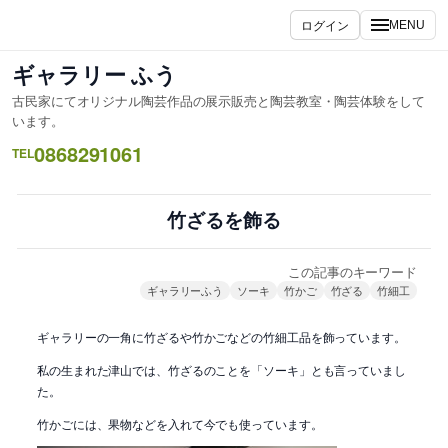
内
ログイン
MENU
容
を
ギャラリー ふう
ス
古民家にてオリジナル陶芸作品の展示販売と陶芸教室・陶芸体験をして
キ
います。
ッ
0868291061
TEL
プ
竹ざるを飾る
この記事のキーワード
ギャラリーふう
ソーキ
竹かご
竹ざる
竹細工
ギャラリーの一角に竹ざるや竹かごなどの竹細工品を飾っています。
私の生まれた津山では、竹ざるのことを「ソーキ」とも言っていまし
た。
竹かごには、果物などを入れて今でも使っています。