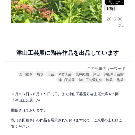
印刷
2016-06-
24
津山工芸展に陶芸作品を出品しています
この記事のキーワード
奥田福泰
展示
工芸
木竹工芸
染織織物
津山
津山商工会館
津山工芸展
津山工芸愛好会
漆芸
陶芸
６月１６日～６月１９日（日）まで津山工芸愛好会主催の第４７回
「津山工芸展」が
開催されております。
私（奥田福泰）の作品も展示されておりますので、ご来場の上ぜひご
覧ください。