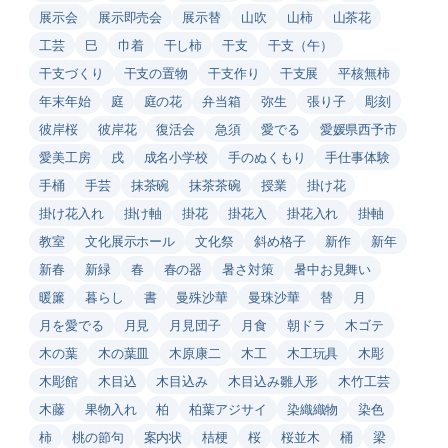
展示会
展示即売会
展示替
山吹
山柿
山茶花
工芸
巳
巾着
干し柿
干支
干支（午）
干支づくり
干支の置物
干支作り
干支展
平核無柿
年末年始
庭
庭の花
弁当箱
弥生
張り子
彫刻
彼岸桜
彼岸花
復活会
急須
愛でる
愛媛県西予市
愛美工房
戌
成名小学校
手のぬくもり
手仕事体験
手桶
手芸
抹茶碗
抹茶茶碗
授業
掛け花
掛け花入れ
掛け軸
掛花
掛花入
掛花入れ
掛軸
教室
文化展示ホール
文化祭
斜め格子
新作
新年
新春
新緑
春
春の器
暑さ対策
暑中お見舞い
暖簾
暮らし
書
曼殊沙華
曼珠沙華
替
月
月を愛でる
月見
月見団子
月食
朝ドラ
木ゴテ
木の葉
木の葉皿
木原康二
木工
木工玩具
木彫
木彫館
木目込
木目込み
木目込み雛人形
木竹工芸
木藤
果物入れ
柏
柏葉アジサイ
染織織物
染色
柿
桃の節句
案内状
桔梗
桜
桜並木
桶
梁