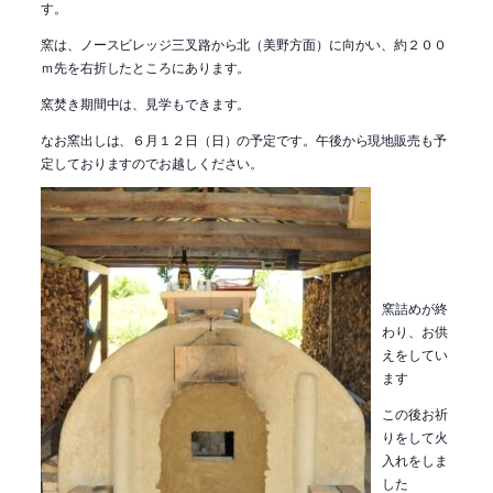
す。
窯は、ノースビレッジ三叉路から北（美野方面）に向かい、約２００
ｍ先を右折したところにあります。
窯焚き期間中は、見学もできます。
なお窯出しは、６月１２日（日）の予定です。午後から現地販売も予
定しておりますのでお越しください。
窯詰めが終
わり、お供
えをしてい
ます
この後お祈
りをして火
入れをしま
した