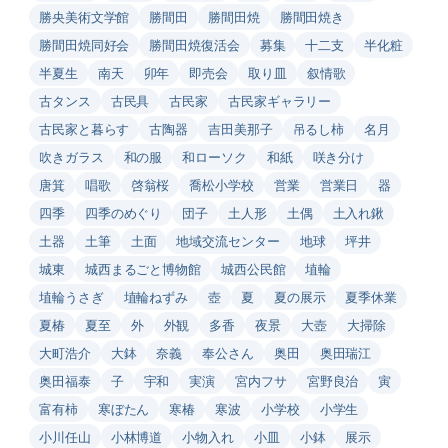
勝央美術文学館
勝間田
勝間田焼
勝間田焼き
勝間田焼同好会
勝間田焼復活会
募集
十二支
半化粧
半夏生
南天
卯年
即売会
取り皿
叙情歌
古タンス
古民具
古民家
古民家ギャラリー
古民家と暮らす
古陶器
吉田美那子
吊るし柿
名月
吹きガラス
和の服
和ローソク
和紙
咲き分け
唐箕
唱歌
啓翁桜
喬松小学校
営業
営業日
器
四季
四季のめぐり
団子
土人形
土偶
土入れ鍬
土器
土筆
土面
地域交流センター
地球
坪井
城東
城西まるごと博物館
城西公民館
埴輪
埴輪うさぎ
埴輪ねずみ
壺
夏
夏の展示
夏季休業
夏椿
夏至
外
外観
多香
夜景
大壺
大掃除
大町浩介
大鉢
奈義
奉公さん
奥田
奥田瑞江
奥田福泰
子
宇和
実演
宮内フサ
宮野良治
寅
富有柿
寒ぼたん
寒椿
寒波
小学校
小学生
小川任山
小林博道
小物入れ
小皿
小鉢
展示