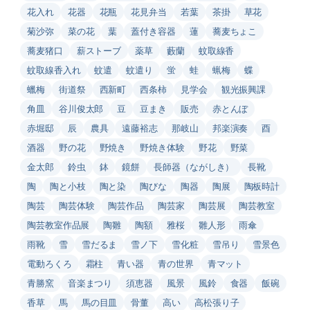
花入れ
花器
花瓶
花見弁当
若葉
茶掛
草花
菊沙弥
菜の花
葉
蓋付き容器
蓮
蕎麦ちょこ
蕎麦猪口
薪ストーブ
薬草
藪蘭
蚊取線香
蚊取線香入れ
蚊遣
蚊遣り
蛍
蛙
蝋梅
蝶
蠟梅
街道祭
西新町
西条柿
見学会
観光振興課
角皿
谷川俊太郎
豆
豆まき
販売
赤とんぼ
赤堀邸
辰
農具
遠藤裕志
那岐山
邦楽演奏
酉
酒器
野の花
野焼き
野焼き体験
野花
野菜
金太郎
鈴虫
鉢
鏡餅
長師器（ながしき）
長靴
陶
陶と小枝
陶と染
陶びな
陶器
陶展
陶板時計
陶芸
陶芸体験
陶芸作品
陶芸家
陶芸展
陶芸教室
陶芸教室作品展
陶雛
陶額
雅桜
雛人形
雨傘
雨靴
雪
雪だるま
雪ノ下
雪化粧
雪吊り
雪景色
電動ろくろ
霜柱
青い器
青の世界
青マット
青勝窯
音楽まつり
須恵器
風景
風鈴
食器
飯碗
香草
馬
馬の目皿
骨董
高い
高松張り子