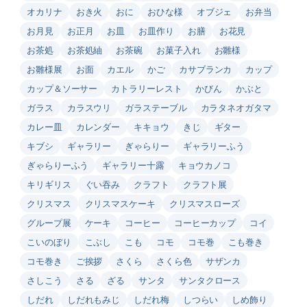
オカリナ
おき火
おに
おひな様
オブジェ
お弁当
お月見
お正月
お皿
お皿作り
お膳
お花見
お茶処
お茶処紬
お茶碗
お菓子入れ
お雛様
お雛様展
お面
カエル
かご
カサブランカ
カップ
カップ＆ソーサー
カトラリーレスト
かびん
かぶと
ガラス
カラスウリ
ガラステーブル
カラタネオガタマ
カレー皿
カレンダー
キキョウ
きじ
ギター
キブシ
ギャラリー
ぎゃらりー
ギャラリーふう
ぎゃらりーふう
ギャラリー十露
キョウカノコ
キリギリス
ぐい吞み
クラフト
クラフト展
クリスマス
クリスマスケーキ
クリスマスローズ
グループ展
ケーキ
コーヒー
コーヒーカップ
コイ
こいのぼり
こぶし
こも
コモ
コモ巻
こも巻き
コモ巻き
ご挨拶
さくら
さくら色
サザンカ
さしこう
さる
ざる
サンタ
サンタクロース
しだれ
しだれもみじ
しだれ梅
しつらい
しめ飾り