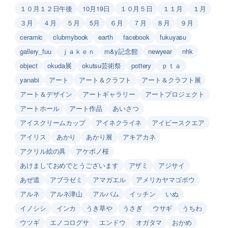
１０月１２日午後
10月19日
１０月５日
１１月
１月
３月
４月
５月
5月
６月
７月
８月
９月
ceramic
clubmybook
earth
facebook
fukuyasu
gallery_fuu
ｊａｋｅｎ
m&y記念館
newyear
nhk
object
okuda展
okutsu芸術祭
pottery
ｐｔａ
yanabi
アート
アート＆クラフト
アート＆クラフト展
アート＆デザイン
アートギャラリー
アートプロジェクト
アートホール
アート作品
あいさつ
アイスクリームカップ
アイネクライネ
アイビースクエア
アイリス
あかり
あかり展
アキアカネ
アクリル絵の具
アケボノ桜
あけましておめでとうございます
アザミ
アジサイ
あぜ道
アブラゼミ
アマガエル
アメリカヤマゴボウ
アルネ
アルネ津山
アルバム
イッチン
いぬ
イノシシ
インカ
うき草や
うさぎ
ウサギ
うちわ
ウツギ
エノコログサ
エンドウ
オガタマ
おかめ