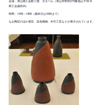
会場：津山商工会館１階 大ホール（津山市野村376番地山下30-9
商工会議所内）
時間：10時～18時（最終日は16時まで）
なお陶芸のほか漆芸、染色織物、木竹工芸などが展示されています。