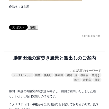
作品名：赤と黒
印刷
2016-06-18
勝間田焼の窯焚き風景と窯出しのご案内
この記事のキーワード
ノースビレッジ
初窯
勝央町
勝間田
勝間田焼
復活会
窯焚き
陶芸
青勝窯
風景
勝間田焼きの青勝窯の窯焚きが終了し、前回ご案内いたしました通
り、いよいよ明日窯出しの予定です。
６月１２日（日）午後からは現地販売も予定しておりますので、見学