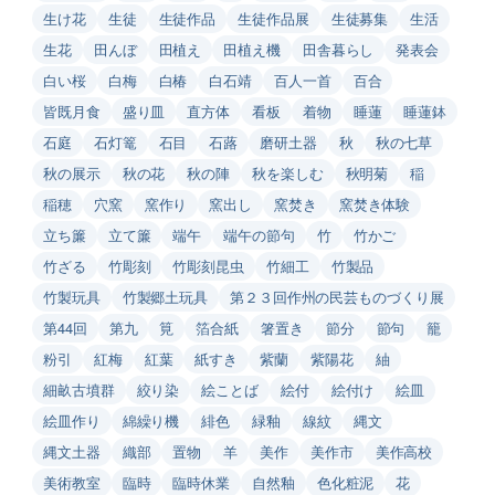
生け花
生徒
生徒作品
生徒作品展
生徒募集
生活
生花
田んぼ
田植え
田植え機
田舎暮らし
発表会
白い桜
白梅
白椿
白石靖
百人一首
百合
皆既月食
盛り皿
直方体
看板
着物
睡蓮
睡蓮鉢
石庭
石灯篭
石目
石蕗
磨研土器
秋
秋の七草
秋の展示
秋の花
秋の陣
秋を楽しむ
秋明菊
稲
稲穂
穴窯
窯作り
窯出し
窯焚き
窯焚き体験
立ち簾
立て簾
端午
端午の節句
竹
竹かご
竹ざる
竹彫刻
竹彫刻昆虫
竹細工
竹製品
竹製玩具
竹製郷土玩具
第２３回作州の民芸ものづくり展
第44回
第九
筧
箔合紙
箸置き
節分
節句
籠
粉引
紅梅
紅葉
紙すき
紫蘭
紫陽花
紬
細畝古墳群
絞り染
絵ことば
絵付
絵付け
絵皿
絵皿作り
綿繰り機
緋色
緑釉
線紋
縄文
縄文土器
織部
置物
羊
美作
美作市
美作高校
美術教室
臨時
臨時休業
自然釉
色化粧泥
花