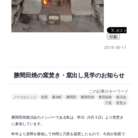
印刷
2016-06-11
勝間田焼の窯焚き・窯出し見学のお知らせ
この記事のキーワード
ノースビレッジ
初窯
勝央町
勝間田
勝間田焼
奥田福泰
復活会
穴窯
窯焚き
勝間田焼復活会のメンバーである私は、昨日（6月３日）より窯焚き
に参加しています。
昨年より原野を整地して仲間と穴窯を築窯したもので、今回が初窯で