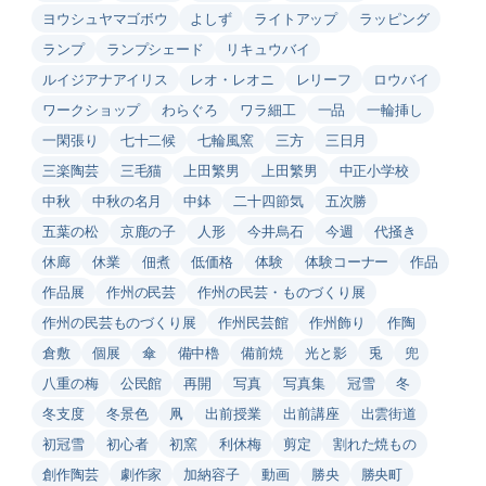
ヨウシュヤマゴボウ
よしず
ライトアップ
ラッピング
ランプ
ランプシェード
リキュウバイ
ルイジアナアイリス
レオ・レオニ
レリーフ
ロウバイ
ワークショップ
わらぐろ
ワラ細工
一品
一輪挿し
一閑張り
七十二候
七輪風窯
三方
三日月
三楽陶芸
三毛猫
上田繁男
上田繁男
中正小学校
中秋
中秋の名月
中鉢
二十四節気
五次勝
五葉の松
京鹿の子
人形
今井烏石
今週
代掻き
休廊
休業
佃煮
低価格
体験
体験コーナー
作品
作品展
作州の民芸
作州の民芸・ものづくり展
作州の民芸ものづくり展
作州民芸館
作州飾り
作陶
倉敷
個展
傘
備中櫓
備前焼
光と影
兎
兜
八重の梅
公民館
再開
写真
写真集
冠雪
冬
冬支度
冬景色
凧
出前授業
出前講座
出雲街道
初冠雪
初心者
初窯
利休梅
剪定
割れた焼もの
創作陶芸
劇作家
加納容子
動画
勝央
勝央町