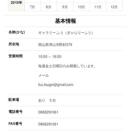
2013年
7月
8月
9月
10月
11月
12月
基本情報
名称(かな)
ギャラリー ふう（ぎゃらりーふう）
所在地
岡山県津山市野村376
営業時間
10:00 ～ 16:00
毎週金土日曜日のみ開廊しています。
メール
fuu.tougei@gmail.com
駐車場
あり ５台
電話番号
0868291061
FAX番号
0868291061