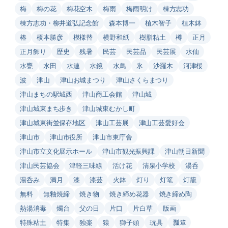
梅
梅の花
梅花空木
梅雨
梅雨明け
棟方志功
棟方志功・柳井道弘記念館
森本博一
植木智子
植木鉢
椿
榎本勝彦
模様替
横野和紙
樹脂粘土
樽
正月
正月飾り
歴史
残暑
民芸
民芸品
民芸展
水仙
水甕
水田
水連
水鏡
水鳥
氷
沙羅木
河津桜
波
津山
津山お城まつり
津山さくらまつり
津山まちの駅城西
津山商工会館
津山城
津山城東まち歩き
津山城東むかし町
津山城東街並保存地区
津山工芸展
津山工芸愛好会
津山市
津山市役所
津山市東庁舎
津山市立文化展示ホール
津山市観光振興課
津山朝日新聞
津山民芸協会
津軽三味線
活け花
清泉小学校
湯呑
湯呑み
満月
漆
漆芸
火鉢
灯り
灯篭
灯籠
無料
無釉焼締
焼き物
焼き締め花器
焼き締め陶
熱湯消毒
燭台
父の日
片口
片白草
版画
特殊粘土
特集
独楽
猿
獅子頭
玩具
瓢箪