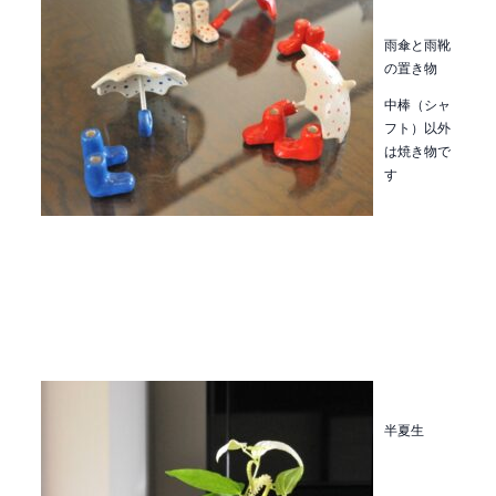
雨傘と雨靴
の
置き物
中棒（シャ
フト）以外
は焼き物で
す
半夏生