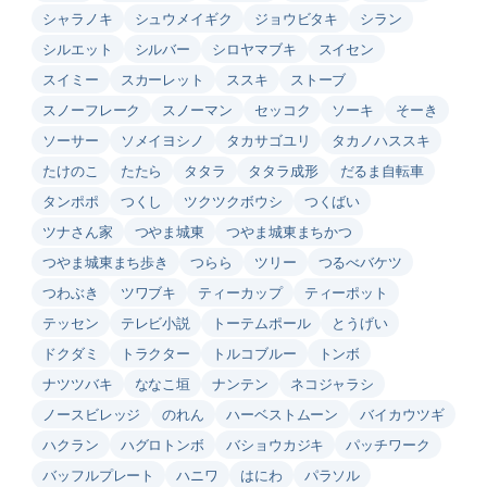
シャラノキ
シュウメイギク
ジョウビタキ
シラン
シルエット
シルバー
シロヤマブキ
スイセン
スイミー
スカーレット
ススキ
ストーブ
スノーフレーク
スノーマン
セッコク
ソーキ
そーき
ソーサー
ソメイヨシノ
タカサゴユリ
タカノハススキ
たけのこ
たたら
タタラ
タタラ成形
だるま自転車
タンポポ
つくし
ツクツクボウシ
つくばい
ツナさん家
つやま城東
つやま城東まちかつ
つやま城東まち歩き
つらら
ツリー
つるべバケツ
つわぶき
ツワブキ
ティーカップ
ティーポット
テッセン
テレビ小説
トーテムポール
とうげい
ドクダミ
トラクター
トルコブルー
トンボ
ナツツバキ
ななこ垣
ナンテン
ネコジャラシ
ノースビレッジ
のれん
ハーベストムーン
バイカウツギ
ハクラン
ハグロトンボ
バショウカジキ
パッチワーク
バッフルプレート
ハニワ
はにわ
パラソル