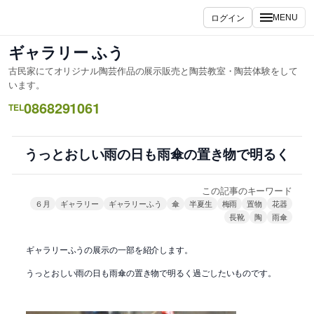
内
ログイン
MENU
容
を
ギャラリー ふう
ス
古民家にてオリジナル陶芸作品の展示販売と陶芸教室・陶芸体験をして
キ
います。
ッ
0868291061
TEL
プ
うっとおしい雨の日も雨傘の置き物で明るく
この記事のキーワード
６月
ギャラリー
ギャラリーふう
傘
半夏生
梅雨
置物
花器
長靴
陶
雨傘
ギャラリーふうの展示の一部を紹介します。
うっとおしい雨の日も雨傘の置き物で明るく過ごしたいものです。