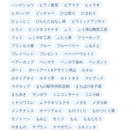
ハンゲショウ
ピアノ教室
ビアマグ
ヒイラギ
ヒガンバナ
ピッチャー
ひな祭り
ひまわり
ひょっとこ
ひらたたねなし柿
ピラミッドアジサイ
ヒラメ
ピンクネコヤナギ
ふう
ふう津山陶芸工房
フォト
ふくやす工房
ふたり展
フリーカップ
プリンセス雅
ブルー
ブルーベリー
ふるさと
プレイベント
プレゼント
ペーパーウエイト
ペア―カップ
ベンガラ
ベンガラ染め
ペンダント
ポート
ポートアート&デザイン津山
ホタル
ホテイアオイ
ホテイ草
ホトトギス
マイブック
マグカップ
まちの駅作州民芸館
まちばの寺子屋
まち歩き
マンボウ
ミニコンサート
ミニ小鉢
ミヤコワスレ
ムラサキツユクサ
メダカ
メダカ鉢
メンテナンス
モーツアルト
ものづくり
ものづくり展
モノトーン
もみじ
モミジ
もも
ももたろう
やきもの
ヤブラン
ヤマボウシ
ユキノシタ