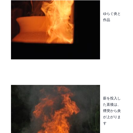
ゆらぐ炎と
作品
薪を投入し
た直後は、
煙突から炎
が上がりま
す