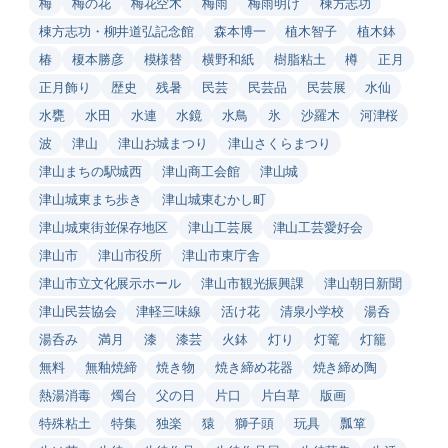
梅
梅の花
梅花空木
梅雨
梅雨明け
棟方志功
棟方志功・柳井道弘記念館
森本博一
植木智子
植木鉢
椿
榎本勝彦
模様替
横野和紙
樹脂粘土
樽
正月
正月飾り
歴史
残暑
民芸
民芸品
民芸展
水仙
水甕
水田
水連
水鏡
水鳥
氷
沙羅木
河津桜
波
津山
津山お城まつり
津山さくらまつり
津山まちの駅城西
津山商工会館
津山城
津山城東まち歩き
津山城東むかし町
津山城東街並保存地区
津山工芸展
津山工芸愛好会
津山市
津山市役所
津山市東庁舎
津山市立文化展示ホール
津山市観光振興課
津山朝日新聞
津山民芸協会
津軽三味線
活け花
清泉小学校
湯呑
湯呑み
満月
漆
漆芸
火鉢
灯り
灯篭
灯籠
無料
無釉焼締
焼き物
焼き締め花器
焼き締め陶
熱湯消毒
燭台
父の日
片口
片白草
版画
特殊粘土
特集
独楽
猿
獅子頭
玩具
瓢箪