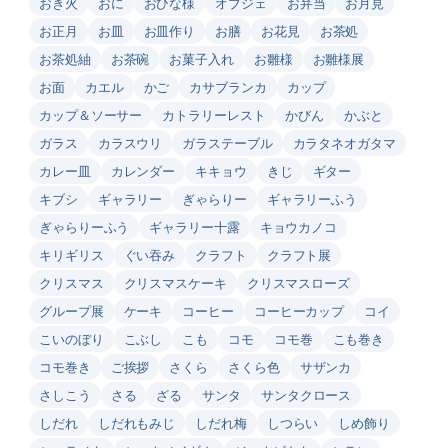
おき火
おに
おひな様
オブジェ
お弁当
お月見
お正月
お皿
お皿作り
お膳
お花見
お茶処
お茶処紬
お茶碗
お菓子入れ
お雛様
お雛様展
お面
カエル
かご
カサブランカ
カップ
カップ＆ソーサー
カトラリーレスト
かびん
かぶと
ガラス
カラスウリ
ガラステーブル
カラタネオガタマ
カレー皿
カレンダー
キキョウ
きじ
ギター
キブシ
ギャラリー
ぎゃらりー
ギャラリーふう
ぎゃらりーふう
ギャラリー十露
キョウカノコ
キリギリス
ぐい吞み
クラフト
クラフト展
クリスマス
クリスマスケーキ
クリスマスローズ
グループ展
ケーキ
コーヒー
コーヒーカップ
コイ
こいのぼり
こぶし
こも
コモ
コモ巻
こも巻き
コモ巻き
ご挨拶
さくら
さくら色
サザンカ
さしこう
さる
ざる
サンタ
サンタクロース
しだれ
しだれもみじ
しだれ梅
しつらい
しめ飾り