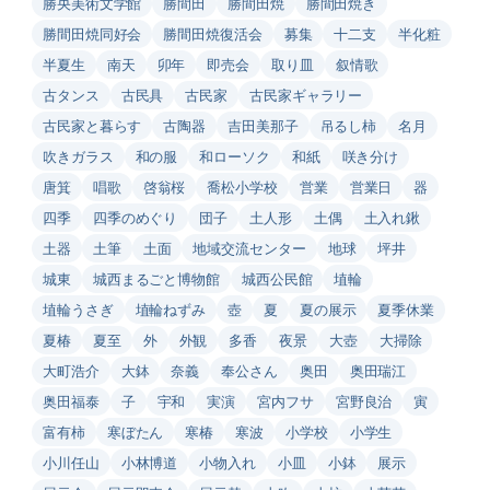
勝央美術文学館
勝間田
勝間田焼
勝間田焼き
勝間田焼同好会
勝間田焼復活会
募集
十二支
半化粧
半夏生
南天
卯年
即売会
取り皿
叙情歌
古タンス
古民具
古民家
古民家ギャラリー
古民家と暮らす
古陶器
吉田美那子
吊るし柿
名月
吹きガラス
和の服
和ローソク
和紙
咲き分け
唐箕
唱歌
啓翁桜
喬松小学校
営業
営業日
器
四季
四季のめぐり
団子
土人形
土偶
土入れ鍬
土器
土筆
土面
地域交流センター
地球
坪井
城東
城西まるごと博物館
城西公民館
埴輪
埴輪うさぎ
埴輪ねずみ
壺
夏
夏の展示
夏季休業
夏椿
夏至
外
外観
多香
夜景
大壺
大掃除
大町浩介
大鉢
奈義
奉公さん
奥田
奥田瑞江
奥田福泰
子
宇和
実演
宮内フサ
宮野良治
寅
富有柿
寒ぼたん
寒椿
寒波
小学校
小学生
小川任山
小林博道
小物入れ
小皿
小鉢
展示