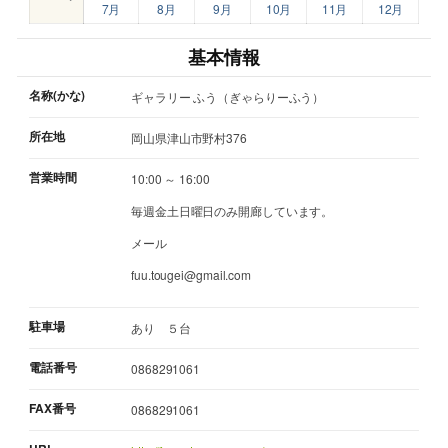
7月
8月
9月
10月
11月
12月
基本情報
名称(かな)
ギャラリー ふう（ぎゃらりーふう）
所在地
岡山県津山市野村376
営業時間
10:00 ～ 16:00
毎週金土日曜日のみ開廊しています。
メール
fuu.tougei@gmail.com
駐車場
あり ５台
電話番号
0868291061
FAX番号
0868291061