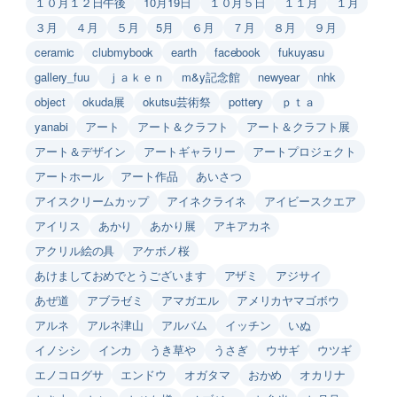
１０月１２日午後
10月19日
１０月５日
１１月
１月
３月
４月
５月
5月
６月
７月
８月
９月
ceramic
clubmybook
earth
facebook
fukuyasu
gallery_fuu
ｊａｋｅｎ
m&y記念館
newyear
nhk
object
okuda展
okutsu芸術祭
pottery
ｐｔａ
yanabi
アート
アート＆クラフト
アート＆クラフト展
アート＆デザイン
アートギャラリー
アートプロジェクト
アートホール
アート作品
あいさつ
アイスクリームカップ
アイネクライネ
アイビースクエア
アイリス
あかり
あかり展
アキアカネ
アクリル絵の具
アケボノ桜
あけましておめでとうございます
アザミ
アジサイ
あぜ道
アブラゼミ
アマガエル
アメリカヤマゴボウ
アルネ
アルネ津山
アルバム
イッチン
いぬ
イノシシ
インカ
うき草や
うさぎ
ウサギ
ウツギ
エノコログサ
エンドウ
オガタマ
おかめ
オカリナ