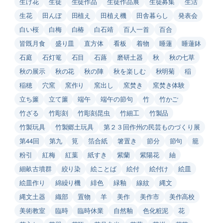
生け花
生徒
生徒作品
生徒作品展
生徒募集
生活
生花
田んぼ
田植え
田植え機
田舎暮らし
発表会
白い桜
白梅
白椿
白石靖
百人一首
百合
皆既月食
盛り皿
直方体
看板
着物
睡蓮
睡蓮鉢
石庭
石灯篭
石目
石蕗
磨研土器
秋
秋の七草
秋の展示
秋の花
秋の陣
秋を楽しむ
秋明菊
稲
稲穂
穴窯
窯作り
窯出し
窯焚き
窯焚き体験
立ち簾
立て簾
端午
端午の節句
竹
竹かご
竹ざる
竹彫刻
竹彫刻昆虫
竹細工
竹製品
竹製玩具
竹製郷土玩具
第２３回作州の民芸ものづくり展
第44回
第九
筧
箔合紙
箸置き
節分
節句
籠
粉引
紅梅
紅葉
紙すき
紫蘭
紫陽花
紬
細畝古墳群
絞り染
絵ことば
絵付
絵付け
絵皿
絵皿作り
綿繰り機
緋色
緑釉
線紋
縄文
縄文土器
織部
置物
羊
美作
美作市
美作高校
美術教室
臨時
臨時休業
自然釉
色化粧泥
花