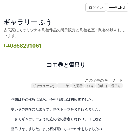
内
ログイン
MENU
容
を
ギャラリー ふう
ス
古民家にてオリジナル陶芸作品の展示販売と陶芸教室・陶芸体験をして
キ
います。
ッ
0868291061
TEL
プ
コモ巻と雪吊り
この記事のキーワード
ギャラリーふう
コモ巻
初冠雪
灯篭
那岐山
雪吊り
昨朝は外の水瓶に薄氷、今朝那岐山は初冠雪でした。
寒い冬の到来にたまらず、薪ストーブを焚き始めました。
さてギャラリーふうの庭の松の剪定も終わり、コモ巻と
雪吊りをしました。また石灯篭にもコモの傘をしましたの