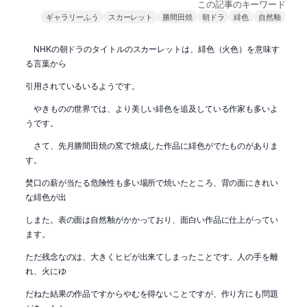
この記事のキーワード
ギャラリーふう
スカーレット
勝間田焼
朝ドラ
緋色
自然釉
NHKの朝ドラのタイトルのスカーレットは、緋色（火色）を意味す
る言葉から
引用されているいるようです。
やきものの世界では、より美しい緋色を追及している作家も多いよ
うです。
さて、先月勝間田焼の窯で焼成した作品に緋色がでたものがありま
す。
焚口の薪が当たる危険性も多い場所で焼いたところ、背の面にきれい
な緋色が出
しまた。表の面は自然釉がかかっており、面白い作品に仕上がってい
ます。
ただ残念なのは、大きくヒビが出来てしまったことです。人の手を離
れ、火にゆ
だねた結果の作品ですからやむを得ないことですが、作り方にも問題