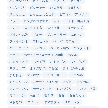
ハンゲショウ
ピアノ教室
ビアマグ
ヒイラギ
ヒガンバナ
ピッチャー
ひな祭り
ひまわり
ひょっとこ
ひらたたねなし柿
ピラミッドアジサイ
ヒラメ
ピンクネコヤナギ
ふう
ふう津山陶芸工房
フォト
ふくやす工房
ふたり展
フリーカップ
プリンセス雅
ブルー
ブルーベリー
ふるさと
プレイベント
プレゼント
ペーパーウエイト
ペア―カップ
ベンガラ
ベンガラ染め
ペンダント
ポート
ポートアート&デザイン津山
ホタル
ホテイアオイ
ホテイ草
ホトトギス
マイブック
マグカップ
まちの駅作州民芸館
まちばの寺子屋
まち歩き
マンボウ
ミニコンサート
ミニ小鉢
ミヤコワスレ
ムラサキツユクサ
メダカ
メダカ鉢
メンテナンス
モーツアルト
ものづくり
ものづくり展
モノトーン
もみじ
モミジ
もも
ももたろう
やきもの
ヤブラン
ヤマボウシ
ユキノシタ