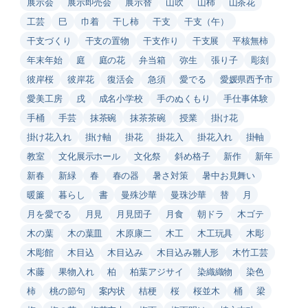
展示会
展示即売会
展示替
山吹
山柿
山茶花
工芸
巳
巾着
干し柿
干支
干支（午）
干支づくり
干支の置物
干支作り
干支展
平核無柿
年末年始
庭
庭の花
弁当箱
弥生
張り子
彫刻
彼岸桜
彼岸花
復活会
急須
愛でる
愛媛県西予市
愛美工房
戌
成名小学校
手のぬくもり
手仕事体験
手桶
手芸
抹茶碗
抹茶茶碗
授業
掛け花
掛け花入れ
掛け軸
掛花
掛花入
掛花入れ
掛軸
教室
文化展示ホール
文化祭
斜め格子
新作
新年
新春
新緑
春
春の器
暑さ対策
暑中お見舞い
暖簾
暮らし
書
曼殊沙華
曼珠沙華
替
月
月を愛でる
月見
月見団子
月食
朝ドラ
木ゴテ
木の葉
木の葉皿
木原康二
木工
木工玩具
木彫
木彫館
木目込
木目込み
木目込み雛人形
木竹工芸
木藤
果物入れ
柏
柏葉アジサイ
染織織物
染色
柿
桃の節句
案内状
桔梗
桜
桜並木
桶
梁