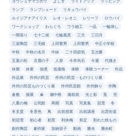
ヨウシュヤマゴボウ
よしず
ライトアップ
ラッピング
ランプ
ランプシェード
リキュウバイ
ルイジアナアイリス
レオ・レオニ
レリーフ
ロウバイ
ワークショップ
わらぐろ
ワラ細工
一品
一輪挿し
一閑張り
七十二候
七輪風窯
三方
三日月
三楽陶芸
三毛猫
上田繁男
上田繁男
中正小学校
中秋
中秋の名月
中鉢
二十四節気
五次勝
五葉の松
京鹿の子
人形
今井烏石
今週
代掻き
休廊
休業
佃煮
低価格
体験
体験コーナー
作品
作品展
作州の民芸
作州の民芸・ものづくり展
作州の民芸ものづくり展
作州民芸館
作州飾り
作陶
倉敷
個展
傘
備中櫓
備前焼
光と影
兎
兜
八重の梅
公民館
再開
写真
写真集
冠雪
冬
冬支度
冬景色
凧
出前授業
出前講座
出雲街道
初冠雪
初心者
初窯
利休梅
剪定
割れた焼もの
創作陶芸
劇作家
加納容子
動画
勝央
勝央町