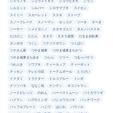
シャラノキ
シュウメイギク
ジョウビタキ
シラン
シルエット
シルバー
シロヤマブキ
スイセン
スイミー
スカーレット
ススキ
ストーブ
スノーフレーク
スノーマン
セッコク
ソーキ
そーき
ソーサー
ソメイヨシノ
タカサゴユリ
タカノハススキ
たけのこ
たたら
タタラ
タタラ成形
だるま自転車
タンポポ
つくし
ツクツクボウシ
つくばい
ツナさん家
つやま城東
つやま城東まちかつ
つやま城東まち歩き
つらら
ツリー
つるべバケツ
つわぶき
ツワブキ
ティーカップ
ティーポット
テッセン
テレビ小説
トーテムポール
とうげい
ドクダミ
トラクター
トルコブルー
トンボ
ナツツバキ
ななこ垣
ナンテン
ネコジャラシ
ノースビレッジ
のれん
ハーベストムーン
バイカウツギ
ハクラン
ハグロトンボ
バショウカジキ
パッチワーク
バッフルプレート
ハニワ
はにわ
パラソル