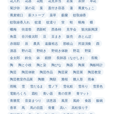
花入れ
花器
花瓶
花見弁当
若葉
茶掛
草花
菊沙弥
菜の花
葉
蓋付き容器
蓮
蕎麦ちょこ
蕎麦猪口
薪ストーブ
薬草
藪蘭
蚊取線香
蚊取線香入れ
蚊遣
蚊遣り
蛍
蛙
蝋梅
蝶
蠟梅
街道祭
西新町
西条柿
見学会
観光振興課
角皿
谷川俊太郎
豆
豆まき
販売
赤とんぼ
赤堀邸
辰
農具
遠藤裕志
那岐山
邦楽演奏
酉
酒器
野の花
野焼き
野焼き体験
野花
野菜
金太郎
鈴虫
鉢
鏡餅
長師器（ながしき）
長靴
陶
陶と小枝
陶と染
陶びな
陶器
陶展
陶板時計
陶芸
陶芸体験
陶芸作品
陶芸家
陶芸展
陶芸教室
陶芸教室作品展
陶雛
陶額
雅桜
雛人形
雨傘
雨靴
雪
雪だるま
雪ノ下
雪化粧
雪吊り
雪景色
電動ろくろ
霜柱
青い器
青の世界
青マット
青勝窯
音楽まつり
須恵器
風景
風鈴
食器
飯碗
香草
馬
馬の目皿
骨董
高い
高松張り子