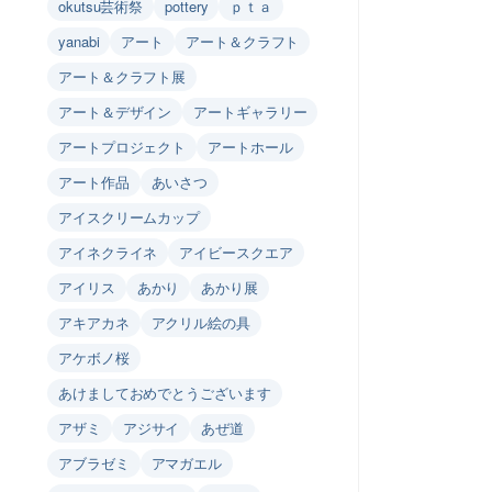
okutsu芸術祭
pottery
ｐｔａ
yanabi
アート
アート＆クラフト
アート＆クラフト展
アート＆デザイン
アートギャラリー
アートプロジェクト
アートホール
アート作品
あいさつ
アイスクリームカップ
アイネクライネ
アイビースクエア
アイリス
あかり
あかり展
アキアカネ
アクリル絵の具
アケボノ桜
あけましておめでとうございます
アザミ
アジサイ
あぜ道
アブラゼミ
アマガエル