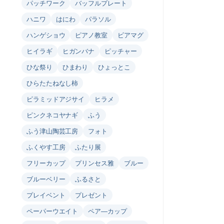
パッチワーク
バッフルプレート
ハニワ
はにわ
パラソル
ハンゲショウ
ピアノ教室
ビアマグ
ヒイラギ
ヒガンバナ
ピッチャー
ひな祭り
ひまわり
ひょっとこ
ひらたたねなし柿
ピラミッドアジサイ
ヒラメ
ピンクネコヤナギ
ふう
ふう津山陶芸工房
フォト
ふくやす工房
ふたり展
フリーカップ
プリンセス雅
ブルー
ブルーベリー
ふるさと
プレイベント
プレゼント
ペーパーウエイト
ペア―カップ