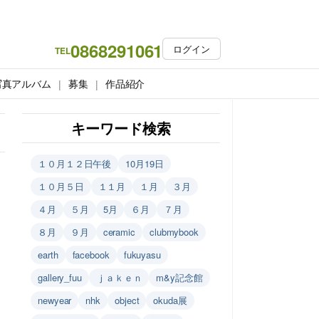
0868291061
ログイン
TEL
写真アルバム
募集
作品紹介
キーワード検索
１０月１２日午後
10月19日
１０月５日
１１月
１月
３月
４月
５月
5月
６月
７月
８月
９月
ceramic
clubmybook
earth
facebook
fukuyasu
gallery_fuu
ｊａｋｅｎ
m&y記念館
newyear
nhk
object
okuda展