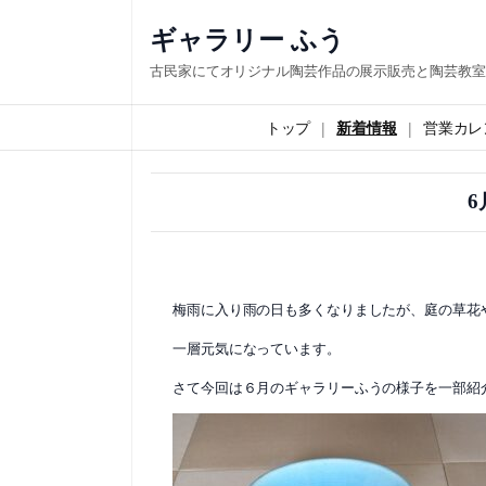
内
ギャラリー ふう
容
古民家にてオリジナル陶芸作品の展示販売と陶芸教室
を
ス
トップ
新着情報
営業カレ
キ
ッ
プ
梅雨に入り雨の日も多くなりましたが、庭の草花
一層元気になっています。
さて今回は６月のギャラリーふうの様子を一部紹