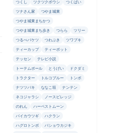
つくし
ツクツクボウシ
つくばい
ツナさん家
つやま城東
つやま城東まちかつ
つやま城東まち歩き
つらら
ツリー
つるべバケツ
つわぶき
ツワブキ
ティーカップ
ティーポット
テッセン
テレビ小説
トーテムポール
とうげい
ドクダミ
トラクター
トルコブルー
トンボ
ナツツバキ
ななこ垣
ナンテン
ネコジャラシ
ノースビレッジ
のれん
ハーベストムーン
バイカウツギ
ハクラン
ハグロトンボ
バショウカジキ