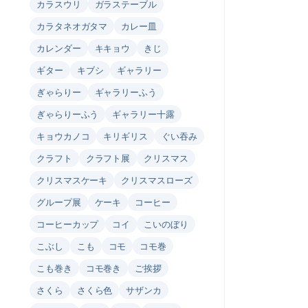
カラスウリ
ガラステーブル
カラタネオガタマ
カレー皿
カレンダー
キキョウ
きじ
ギター
キブシ
ギャラリー
ぎゃらりー
ギャラリーふう
ぎゃらりーふう
ギャラリー十露
キョウカノコ
キリギリス
ぐい吞み
クラフト
クラフト展
クリスマス
クリスマスケーキ
クリスマスローズ
グループ展
ケーキ
コーヒー
コーヒーカップ
コイ
こいのぼり
こぶし
こも
コモ
コモ巻
こも巻き
コモ巻き
ご挨拶
さくら
さくら色
サザンカ