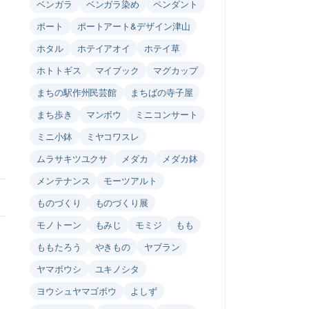
ベンガラ
ベンガラ染め
ペンダント
ポート
ポートアート&デザイン津山
ホタル
ホテイアオイ
ホテイ草
ホトトギス
マイブック
マグカップ
まちの駅作州民芸館
まちばの寺子屋
まち歩き
マンボウ
ミニコンサート
ミニ小鉢
ミヤコワスレ
ムラサキツユクサ
メダカ
メダカ鉢
メンテナンス
モーツアルト
ものづくり
ものづくり展
モノトーン
もみじ
モミジ
もも
ももたろう
やきもの
ヤブラン
ヤマボウシ
ユキノシタ
ヨウシュヤマゴボウ
よしず