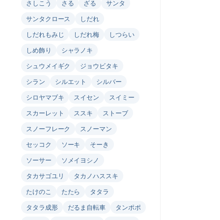
さしこう
さる
ざる
サンタ
サンタクロース
しだれ
しだれもみじ
しだれ梅
しつらい
しめ飾り
シャラノキ
シュウメイギク
ジョウビタキ
シラン
シルエット
シルバー
シロヤマブキ
スイセン
スイミー
スカーレット
ススキ
ストーブ
スノーフレーク
スノーマン
セッコク
ソーキ
そーき
ソーサー
ソメイヨシノ
タカサゴユリ
タカノハススキ
たけのこ
たたら
タタラ
タタラ成形
だるま自転車
タンポポ