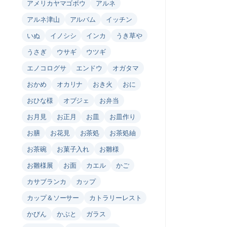
アメリカヤマゴボウ
アルネ
アルネ津山
アルバム
イッチン
いぬ
イノシシ
インカ
うき草や
うさぎ
ウサギ
ウツギ
エノコログサ
エンドウ
オガタマ
おかめ
オカリナ
おき火
おに
おひな様
オブジェ
お弁当
お月見
お正月
お皿
お皿作り
お膳
お花見
お茶処
お茶処紬
お茶碗
お菓子入れ
お雛様
お雛様展
お面
カエル
かご
カサブランカ
カップ
カップ＆ソーサー
カトラリーレスト
かびん
かぶと
ガラス