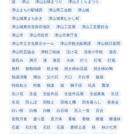
波
津山
津山お城まつり
津山さくらまつり
津山まちの駅城西
津山商工会館
津山城
津山城東まち歩き
津山城東むかし町
津山城東街並保存地区
津山工芸展
津山工芸愛好会
津山市
津山市役所
津山市東庁舎
津山市立文化展示ホール
津山市観光振興課
津山朝日新聞
津山民芸協会
津軽三味線
活け花
清泉小学校
湯呑
湯呑み
満月
漆
漆芸
火鉢
灯り
灯篭
灯籠
無料
無釉焼締
焼き物
焼き締め花器
焼き締め陶
熱湯消毒
燭台
父の日
片口
片白草
版画
特殊粘土
特集
独楽
猿
獅子頭
玩具
瓢箪
生け花
生徒
生徒作品
生徒作品展
生徒募集
生活
生花
田んぼ
田植え
田植え機
田舎暮らし
発表会
白い桜
白梅
白椿
白石靖
百人一首
百合
皆既月食
盛り皿
直方体
看板
着物
睡蓮
睡蓮鉢
石庭
石灯篭
石目
石蕗
磨研土器
秋
秋の七草