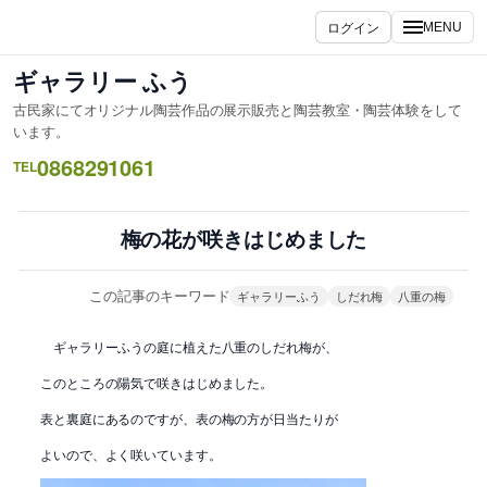
内
ログイン
MENU
容
を
ギャラリー ふう
ス
古民家にてオリジナル陶芸作品の展示販売と陶芸教室・陶芸体験をして
キ
います。
ッ
0868291061
TEL
プ
梅の花が咲きはじめました
この記事のキーワード
ギャラリーふう
しだれ梅
八重の梅
ギャラリーふうの庭に植えた八重のしだれ梅が、
このところの陽気で咲きはじめました。
表と裏庭にあるのですが、表の梅の方が日当たりが
よいので、よく咲いています。