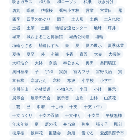
吹きガラス
和の服
和ローソク
和紙
咲き分け
唐箕
唱歌
啓翁桜
喬松小学校
営業
営業日
器
四季
四季のめぐり
団子
土人形
土偶
土入れ鍬
土器
土筆
土面
地域交流センター
地球
坪井
城東
城西まるごと博物館
城西公民館
埴輪
埴輪うさぎ
埴輪ねずみ
壺
夏
夏の展示
夏季休業
夏椿
夏至
外
外観
多香
夜景
大壺
大掃除
大町浩介
大鉢
奈義
奉公さん
奥田
奥田瑞江
奥田福泰
子
宇和
実演
宮内フサ
宮野良治
寅
富有柿
寒ぼたん
寒椿
寒波
小学校
小学生
小川任山
小林博道
小物入れ
小皿
小鉢
展示
展示会
展示即売会
展示替
山吹
山柿
山茶花
工芸
巳
巾着
干し柿
干支
干支（午）
干支づくり
干支の置物
干支作り
干支展
平核無柿
年末年始
庭
庭の花
弁当箱
弥生
張り子
彫刻
彼岸桜
彼岸花
復活会
急須
愛でる
愛媛県西予市