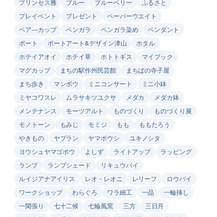
プリンセス雅
ブルー
ブルーベリー
ふるさと
プレイベント
プレゼント
ペーパーウエイト
ペア―カップ
ベンガラ
ベンガラ染め
ペンダント
ポート
ポートアート&デザイン津山
ホタル
ホテイアオイ
ホテイ草
ホトトギス
マイブック
マグカップ
まちの駅作州民芸館
まちばの寺子屋
まち歩き
マンボウ
ミニコンサート
ミニ小鉢
ミヤコワスレ
ムラサキツユクサ
メダカ
メダカ鉢
メンテナンス
モーツアルト
ものづくり
ものづくり展
モノトーン
もみじ
モミジ
もも
ももたろう
やきもの
ヤブラン
ヤマボウシ
ユキノシタ
ヨウシュヤマゴボウ
よしず
ライトアップ
ラッピング
ランプ
ランプシェード
リキュウバイ
ルイジアナアイリス
レオ・レオニ
レリーフ
ロウバイ
ワークショップ
わらぐろ
ワラ細工
一品
一輪挿し
一閑張り
七十二候
七輪風窯
三方
三日月