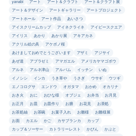
yanabi
アート
アート＆クラフト
アート＆クラフト展
アート＆デザイン
アートギャラリー
アートプロジェクト
アートホール
アート作品
あいさつ
アイスクリームカップ
アイネクライネ
アイビースクエア
アイリス
あかり
あかり展
アキアカネ
アクリル絵の具
アケボノ桜
あけましておめでとうございます
アザミ
アジサイ
あぜ道
アブラゼミ
アマガエル
アメリカヤマゴボウ
アルネ
アルネ津山
アルバム
イッチン
いぬ
イノシシ
インカ
うき草や
うさぎ
ウサギ
ウツギ
エノコログサ
エンドウ
オガタマ
おかめ
オカリナ
おき火
おに
おひな様
オブジェ
お弁当
お月見
お正月
お皿
お皿作り
お膳
お花見
お茶処
お茶処紬
お茶碗
お菓子入れ
お雛様
お雛様展
お面
カエル
かご
カサブランカ
カップ
カップ＆ソーサー
カトラリーレスト
かびん
かぶと