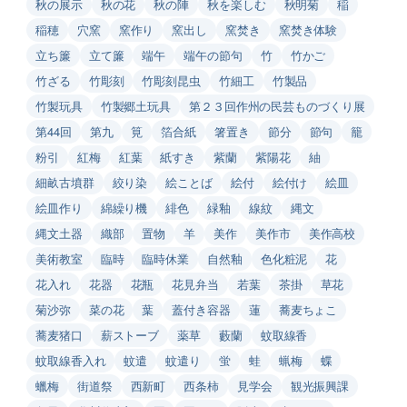
秋の展示
秋の花
秋の陣
秋を楽しむ
秋明菊
稲
稲穂
穴窯
窯作り
窯出し
窯焚き
窯焚き体験
立ち簾
立て簾
端午
端午の節句
竹
竹かご
竹ざる
竹彫刻
竹彫刻昆虫
竹細工
竹製品
竹製玩具
竹製郷土玩具
第２３回作州の民芸ものづくり展
第44回
第九
筧
箔合紙
箸置き
節分
節句
籠
粉引
紅梅
紅葉
紙すき
紫蘭
紫陽花
紬
細畝古墳群
絞り染
絵ことば
絵付
絵付け
絵皿
絵皿作り
綿繰り機
緋色
緑釉
線紋
縄文
縄文土器
織部
置物
羊
美作
美作市
美作高校
美術教室
臨時
臨時休業
自然釉
色化粧泥
花
花入れ
花器
花瓶
花見弁当
若葉
茶掛
草花
菊沙弥
菜の花
葉
蓋付き容器
蓮
蕎麦ちょこ
蕎麦猪口
薪ストーブ
薬草
藪蘭
蚊取線香
蚊取線香入れ
蚊遣
蚊遣り
蛍
蛙
蝋梅
蝶
蠟梅
街道祭
西新町
西条柿
見学会
観光振興課