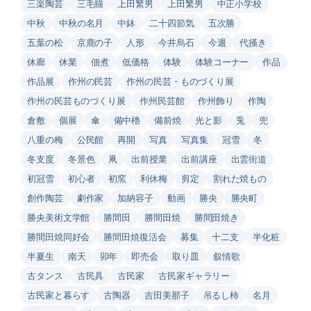
三楽陶芸
三毛猫
上田繁男
上田繁男
中正小学校
中秋
中秋の名月
中鉢
二十四節気
五次勝
五葉の松
京鹿の子
人形
今井烏石
今週
代掻き
休廊
休業
佃煮
低価格
体験
体験コーナー
作品
作品展
作州の民芸
作州の民芸・ものづくり展
作州の民芸ものづくり展
作州民芸館
作州飾り
作陶
倉敷
個展
傘
備中櫓
備前焼
光と影
兎
兜
八重の梅
公民館
再開
写真
写真集
冠雪
冬
冬支度
冬景色
凧
出前授業
出前講座
出雲街道
初冠雪
初心者
初窯
利休梅
剪定
割れた焼もの
創作陶芸
劇作家
加納容子
動画
勝央
勝央町
勝央美術文学館
勝間田
勝間田焼
勝間田焼き
勝間田焼同好会
勝間田焼復活会
募集
十二支
半化粧
半夏生
南天
卯年
即売会
取り皿
叙情歌
古タンス
古民具
古民家
古民家ギャラリー
古民家と暮らす
古陶器
吉田美那子
吊るし柿
名月