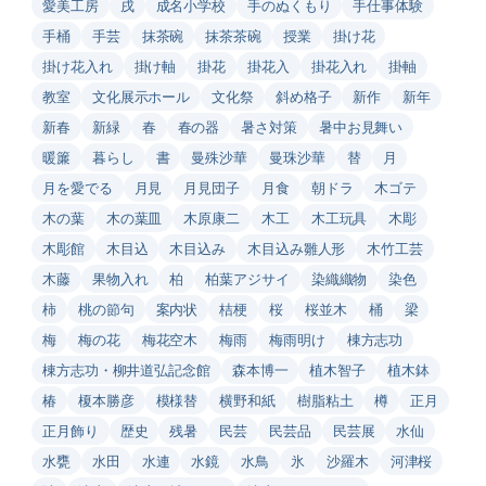
愛美工房
戌
成名小学校
手のぬくもり
手仕事体験
手桶
手芸
抹茶碗
抹茶茶碗
授業
掛け花
掛け花入れ
掛け軸
掛花
掛花入
掛花入れ
掛軸
教室
文化展示ホール
文化祭
斜め格子
新作
新年
新春
新緑
春
春の器
暑さ対策
暑中お見舞い
暖簾
暮らし
書
曼殊沙華
曼珠沙華
替
月
月を愛でる
月見
月見団子
月食
朝ドラ
木ゴテ
木の葉
木の葉皿
木原康二
木工
木工玩具
木彫
木彫館
木目込
木目込み
木目込み雛人形
木竹工芸
木藤
果物入れ
柏
柏葉アジサイ
染織織物
染色
柿
桃の節句
案内状
桔梗
桜
桜並木
桶
梁
梅
梅の花
梅花空木
梅雨
梅雨明け
棟方志功
棟方志功・柳井道弘記念館
森本博一
植木智子
植木鉢
椿
榎本勝彦
模様替
横野和紙
樹脂粘土
樽
正月
正月飾り
歴史
残暑
民芸
民芸品
民芸展
水仙
水甕
水田
水連
水鏡
水鳥
氷
沙羅木
河津桜