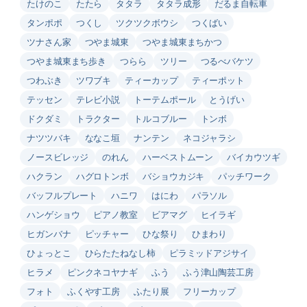
たけのこ
たたら
タタラ
タタラ成形
だるま自転車
タンポポ
つくし
ツクツクボウシ
つくばい
ツナさん家
つやま城東
つやま城東まちかつ
つやま城東まち歩き
つらら
ツリー
つるべバケツ
つわぶき
ツワブキ
ティーカップ
ティーポット
テッセン
テレビ小説
トーテムポール
とうげい
ドクダミ
トラクター
トルコブルー
トンボ
ナツツバキ
ななこ垣
ナンテン
ネコジャラシ
ノースビレッジ
のれん
ハーベストムーン
バイカウツギ
ハクラン
ハグロトンボ
バショウカジキ
パッチワーク
バッフルプレート
ハニワ
はにわ
パラソル
ハンゲショウ
ピアノ教室
ビアマグ
ヒイラギ
ヒガンバナ
ピッチャー
ひな祭り
ひまわり
ひょっとこ
ひらたたねなし柿
ピラミッドアジサイ
ヒラメ
ピンクネコヤナギ
ふう
ふう津山陶芸工房
フォト
ふくやす工房
ふたり展
フリーカップ