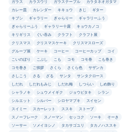
ガラス
カラスウリ
ガラステーブル
カラタネオガタマ
カレー皿
カレンダー
キキョウ
きじ
ギター
キブシ
ギャラリー
ぎゃらりー
ギャラリーふう
ぎゃらりーふう
ギャラリー十露
キョウカノコ
キリギリス
ぐい吞み
クラフト
クラフト展
クリスマス
クリスマスケーキ
クリスマスローズ
グループ展
ケーキ
コーヒー
コーヒーカップ
コイ
こいのぼり
こぶし
こも
コモ
コモ巻
こも巻き
コモ巻き
ご挨拶
さくら
さくら色
サザンカ
さしこう
さる
ざる
サンタ
サンタクロース
しだれ
しだれもみじ
しだれ梅
しつらい
しめ飾り
シャラノキ
シュウメイギク
ジョウビタキ
シラン
シルエット
シルバー
シロヤマブキ
スイセン
スイミー
スカーレット
ススキ
ストーブ
スノーフレーク
スノーマン
セッコク
ソーキ
そーき
ソーサー
ソメイヨシノ
タカサゴユリ
タカノハススキ