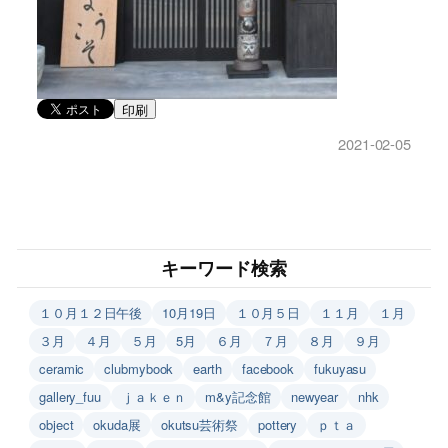
印刷
2021-02-05
キーワード検索
１０月１２日午後
10月19日
１０月５日
１１月
１月
３月
４月
５月
5月
６月
７月
８月
９月
ceramic
clubmybook
earth
facebook
fukuyasu
gallery_fuu
ｊａｋｅｎ
m&y記念館
newyear
nhk
object
okuda展
okutsu芸術祭
pottery
ｐｔａ