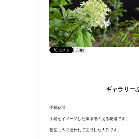
印刷
ギャラリー
手桶花器
手桶をイメージした重厚感のある花器です。
教室に５回通われて完成した大作です。