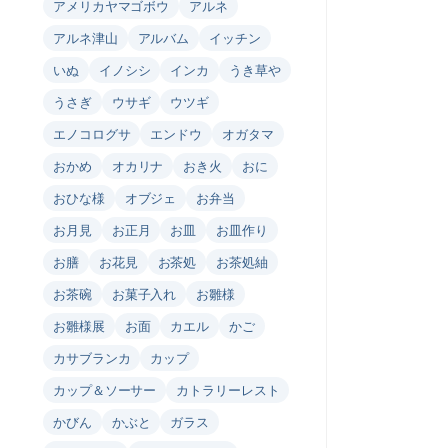
アメリカヤマゴボウ
アルネ
アルネ津山
アルバム
イッチン
いぬ
イノシシ
インカ
うき草や
うさぎ
ウサギ
ウツギ
エノコログサ
エンドウ
オガタマ
おかめ
オカリナ
おき火
おに
おひな様
オブジェ
お弁当
お月見
お正月
お皿
お皿作り
お膳
お花見
お茶処
お茶処紬
お茶碗
お菓子入れ
お雛様
お雛様展
お面
カエル
かご
カサブランカ
カップ
カップ＆ソーサー
カトラリーレスト
かびん
かぶと
ガラス