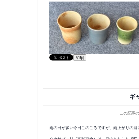
印刷
ギ
この記事
雨の日が多い今日このごろですが、雨上がりの庭
タカサゴユリ（高砂百合）は、庭のあちこちで咲