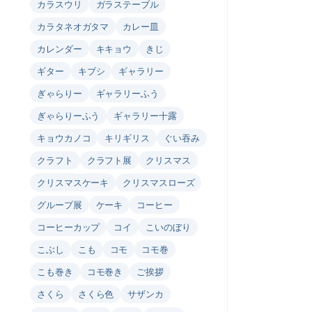
カラスウリ
ガラステーブル
カラタネオガタマ
カレー皿
カレンダー
キキョウ
きじ
ギター
キブシ
ギャラリー
ぎゃらりー
ギャラリーふう
ぎゃらりーふう
ギャラリー十露
キョウカノコ
キリギリス
ぐい吞み
クラフト
クラフト展
クリスマス
クリスマスケーキ
クリスマスローズ
グループ展
ケーキ
コーヒー
コーヒーカップ
コイ
こいのぼり
こぶし
こも
コモ
コモ巻
こも巻き
コモ巻き
ご挨拶
さくら
さくら色
サザンカ