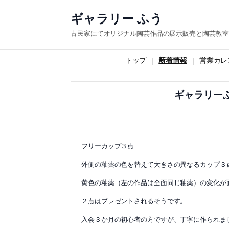
内
ギャラリー ふう
容
古民家にてオリジナル陶芸作品の展示販売と陶芸教室
を
ス
トップ
新着情報
営業カレ
キ
ッ
ギャラリー
プ
フリーカップ３点
外側の釉薬の色を替えて大きさの異なるカップ３
黄色の釉薬（左の作品は全面同じ釉薬）の変化が
２点はプレゼントされるそうです。
入会３か月の初心者の方ですが、丁寧に作られま