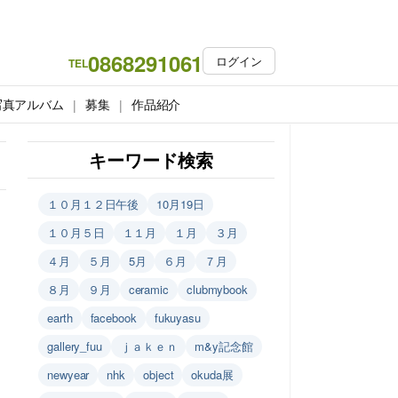
0868291061
ログイン
TEL
写真アルバム
募集
作品紹介
キーワード検索
１０月１２日午後
10月19日
１０月５日
１１月
１月
３月
４月
５月
5月
６月
７月
８月
９月
ceramic
clubmybook
earth
facebook
fukuyasu
gallery_fuu
ｊａｋｅｎ
m&y記念館
newyear
nhk
object
okuda展