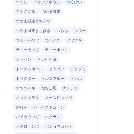
つくし
ツクツクボウシ
つくばい
ツナさん家
つやま城東
つやま城東まちかつ
つやま城東まち歩き
つらら
ツリー
つるべバケツ
つわぶき
ツワブキ
ティーカップ
ティーポット
テッセン
テレビ小説
トーテムポール
とうげい
ドクダミ
トラクター
トルコブルー
トンボ
ナツツバキ
ななこ垣
ナンテン
ネコジャラシ
ノースビレッジ
のれん
ハーベストムーン
バイカウツギ
ハクラン
ハグロトンボ
バショウカジキ