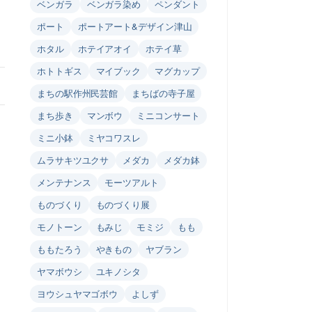
ベンガラ
ベンガラ染め
ペンダント
ポート
ポートアート&デザイン津山
ホタル
ホテイアオイ
ホテイ草
ホトトギス
マイブック
マグカップ
まちの駅作州民芸館
まちばの寺子屋
まち歩き
マンボウ
ミニコンサート
ミニ小鉢
ミヤコワスレ
ムラサキツユクサ
メダカ
メダカ鉢
メンテナンス
モーツアルト
ものづくり
ものづくり展
モノトーン
もみじ
モミジ
もも
ももたろう
やきもの
ヤブラン
ヤマボウシ
ユキノシタ
ヨウシュヤマゴボウ
よしず