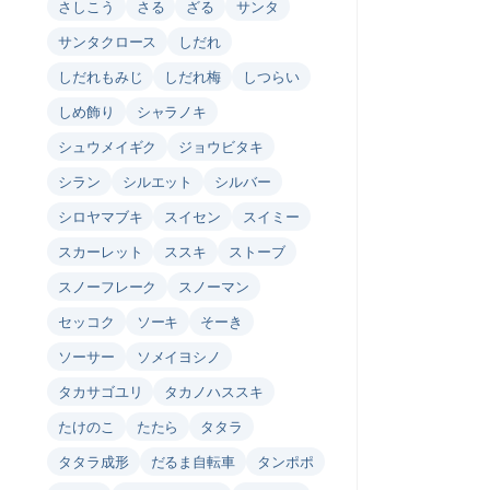
さしこう
さる
ざる
サンタ
サンタクロース
しだれ
しだれもみじ
しだれ梅
しつらい
しめ飾り
シャラノキ
シュウメイギク
ジョウビタキ
シラン
シルエット
シルバー
シロヤマブキ
スイセン
スイミー
スカーレット
ススキ
ストーブ
スノーフレーク
スノーマン
セッコク
ソーキ
そーき
ソーサー
ソメイヨシノ
タカサゴユリ
タカノハススキ
たけのこ
たたら
タタラ
タタラ成形
だるま自転車
タンポポ