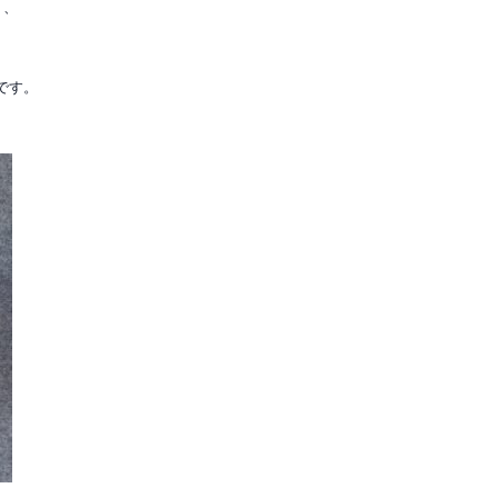
り、
です。