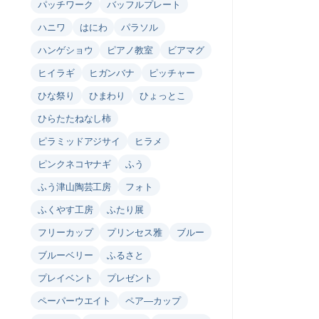
パッチワーク
バッフルプレート
ハニワ
はにわ
パラソル
ハンゲショウ
ピアノ教室
ビアマグ
ヒイラギ
ヒガンバナ
ピッチャー
ひな祭り
ひまわり
ひょっとこ
ひらたたねなし柿
ピラミッドアジサイ
ヒラメ
ピンクネコヤナギ
ふう
ふう津山陶芸工房
フォト
ふくやす工房
ふたり展
フリーカップ
プリンセス雅
ブルー
ブルーベリー
ふるさと
プレイベント
プレゼント
ペーパーウエイト
ペア―カップ