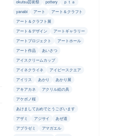
okutsu芸術祭
pottery
ｐｔａ
yanabi
アート
アート＆クラフト
アート＆クラフト展
アート＆デザイン
アートギャラリー
アートプロジェクト
アートホール
アート作品
あいさつ
アイスクリームカップ
アイネクライネ
アイビースクエア
アイリス
あかり
あかり展
アキアカネ
アクリル絵の具
アケボノ桜
あけましておめでとうございます
アザミ
アジサイ
あぜ道
アブラゼミ
アマガエル