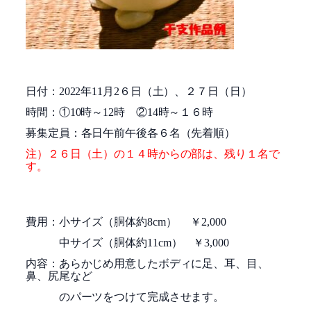
日付：
2022
年
11
月
2
６日（土）、２７日（日）
時間：①
10
時～
12
時 ②
14
時～１６時
募集定員：各日午前午後各６名（先着順）
注）２６日（土）の１４時からの部は、残り１名で
す。
費用：小サイズ（胴体約
8cm
） ￥
2,000
中サイズ（胴体約
11cm
） ￥
3,000
内容：あらかじめ用意したボディに足、耳、目、
鼻、尻尾など
のパーツをつけて完成させます。