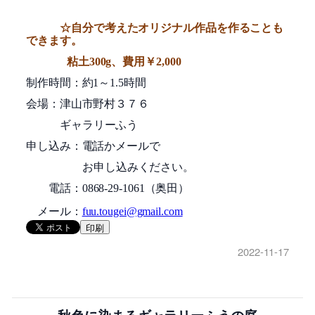
☆自分で考えたオリジナル作品を作ることも
できます。
粘土
300g
、費用￥
2,000
制作時間：約
1
～
1.5
時間
会場：津山市野村３７６
ギャラリーふう
申し込み：電話かメールで
お申し込みください。
電話：
0868-29-1061
（奥田）
メール：
fuu.tougei@gmail.com
印刷
2022-11-17