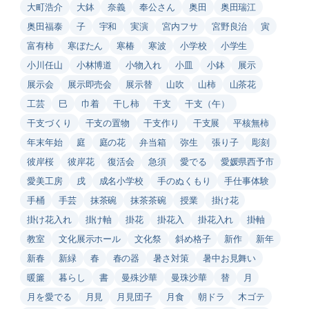
大町浩介
大鉢
奈義
奉公さん
奥田
奥田瑞江
奥田福泰
子
宇和
実演
宮内フサ
宮野良治
寅
富有柿
寒ぼたん
寒椿
寒波
小学校
小学生
小川任山
小林博道
小物入れ
小皿
小鉢
展示
展示会
展示即売会
展示替
山吹
山柿
山茶花
工芸
巳
巾着
干し柿
干支
干支（午）
干支づくり
干支の置物
干支作り
干支展
平核無柿
年末年始
庭
庭の花
弁当箱
弥生
張り子
彫刻
彼岸桜
彼岸花
復活会
急須
愛でる
愛媛県西予市
愛美工房
戌
成名小学校
手のぬくもり
手仕事体験
手桶
手芸
抹茶碗
抹茶茶碗
授業
掛け花
掛け花入れ
掛け軸
掛花
掛花入
掛花入れ
掛軸
教室
文化展示ホール
文化祭
斜め格子
新作
新年
新春
新緑
春
春の器
暑さ対策
暑中お見舞い
暖簾
暮らし
書
曼殊沙華
曼珠沙華
替
月
月を愛でる
月見
月見団子
月食
朝ドラ
木ゴテ