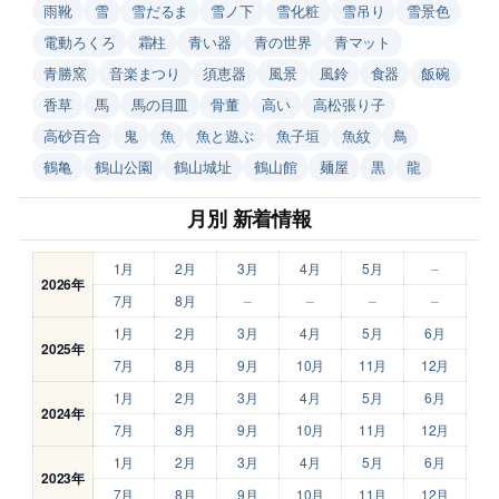
雨靴
雪
雪だるま
雪ノ下
雪化粧
雪吊り
雪景色
電動ろくろ
霜柱
青い器
青の世界
青マット
青勝窯
音楽まつり
須恵器
風景
風鈴
食器
飯碗
香草
馬
馬の目皿
骨董
高い
高松張り子
高砂百合
鬼
魚
魚と遊ぶ
魚子垣
魚紋
鳥
鶴亀
鶴山公園
鶴山城址
鶴山館
麺屋
黒
龍
月別 新着情報
1月
2月
3月
4月
5月
–
2026年
7月
8月
–
–
–
–
1月
2月
3月
4月
5月
6月
2025年
7月
8月
9月
10月
11月
12月
1月
2月
3月
4月
5月
6月
2024年
7月
8月
9月
10月
11月
12月
1月
2月
3月
4月
5月
6月
2023年
7月
8月
9月
10月
11月
12月