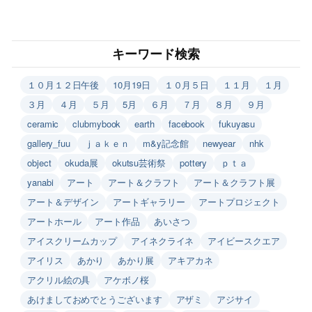
キーワード検索
１０月１２日午後
10月19日
１０月５日
１１月
１月
３月
４月
５月
5月
６月
７月
８月
９月
ceramic
clubmybook
earth
facebook
fukuyasu
gallery_fuu
ｊａｋｅｎ
m&y記念館
newyear
nhk
object
okuda展
okutsu芸術祭
pottery
ｐｔａ
yanabi
アート
アート＆クラフト
アート＆クラフト展
アート＆デザイン
アートギャラリー
アートプロジェクト
アートホール
アート作品
あいさつ
アイスクリームカップ
アイネクライネ
アイビースクエア
アイリス
あかり
あかり展
アキアカネ
アクリル絵の具
アケボノ桜
あけましておめでとうございます
アザミ
アジサイ