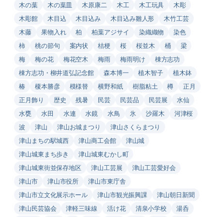
木の葉
木の葉皿
木原康二
木工
木工玩具
木彫
木彫館
木目込
木目込み
木目込み雛人形
木竹工芸
木藤
果物入れ
柏
柏葉アジサイ
染織織物
染色
柿
桃の節句
案内状
桔梗
桜
桜並木
桶
梁
梅
梅の花
梅花空木
梅雨
梅雨明け
棟方志功
棟方志功・柳井道弘記念館
森本博一
植木智子
植木鉢
椿
榎本勝彦
模様替
横野和紙
樹脂粘土
樽
正月
正月飾り
歴史
残暑
民芸
民芸品
民芸展
水仙
水甕
水田
水連
水鏡
水鳥
氷
沙羅木
河津桜
波
津山
津山お城まつり
津山さくらまつり
津山まちの駅城西
津山商工会館
津山城
津山城東まち歩き
津山城東むかし町
津山城東街並保存地区
津山工芸展
津山工芸愛好会
津山市
津山市役所
津山市東庁舎
津山市立文化展示ホール
津山市観光振興課
津山朝日新聞
津山民芸協会
津軽三味線
活け花
清泉小学校
湯呑