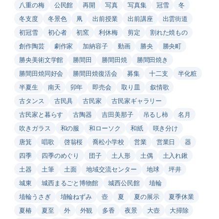
八重の梅
公民館
再開
写真
写真集
冠雪
冬
冬支度
冬景色
凧
出前授業
出前講座
出雲街道
初冠雪
初心者
初窯
利休梅
剪定
割れた焼もの
創作陶芸
劇作家
加納容子
動画
勝央
勝央町
勝央美術文学館
勝間田
勝間田焼
勝間田焼き
勝間田焼同好会
勝間田焼復活会
募集
十二支
半化粧
半夏生
南天
卯年
即売会
取り皿
叙情歌
古タンス
古民具
古民家
古民家ギャラリー
古民家と暮らす
古陶器
吉田美那子
吊るし柿
名月
吹きガラス
和の服
和ローソク
和紙
咲き分け
唐箕
唱歌
啓翁桜
喬松小学校
営業
営業日
器
四季
四季のめぐり
団子
土人形
土偶
土入れ鍬
土器
土筆
土面
地域交流センター
地球
坪井
城東
城西まるごと博物館
城西公民館
埴輪
埴輪うさぎ
埴輪ねずみ
壺
夏
夏の展示
夏季休業
夏椿
夏至
外
外観
多香
夜景
大壺
大掃除