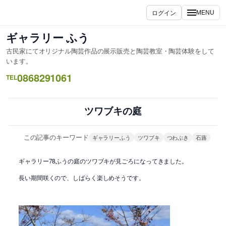
内
ログイン
MENU
容
を
ギャラリー ふう
ス
古民家にてオリジナル陶芸作品の展示販売と陶芸教室・陶芸体験をして
キ
います。
ッ
0868291061
TEL
プ
ツワブキの庭
この記事のキーワード
ギャラリーふう
ツワブキ
つわぶき
石蕗
ギャラリー78ふうの庭のツワブキが見ごろになってきました。
長い期間咲くので、しばらく楽しめそうです。