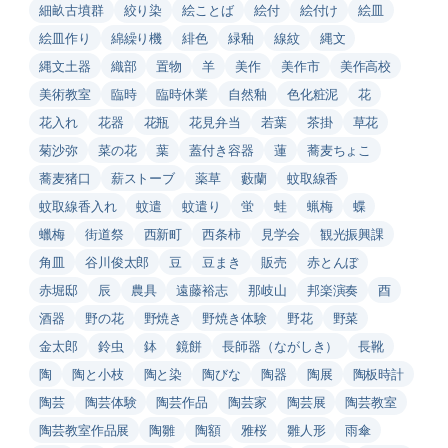
細畝古墳群
絞り染
絵ことば
絵付
絵付け
絵皿
絵皿作り
綿繰り機
緋色
緑釉
線紋
縄文
縄文土器
織部
置物
羊
美作
美作市
美作高校
美術教室
臨時
臨時休業
自然釉
色化粧泥
花
花入れ
花器
花瓶
花見弁当
若葉
茶掛
草花
菊沙弥
菜の花
葉
蓋付き容器
蓮
蕎麦ちょこ
蕎麦猪口
薪ストーブ
薬草
藪蘭
蚊取線香
蚊取線香入れ
蚊遣
蚊遣り
蛍
蛙
蝋梅
蝶
蠟梅
街道祭
西新町
西条柿
見学会
観光振興課
角皿
谷川俊太郎
豆
豆まき
販売
赤とんぼ
赤堀邸
辰
農具
遠藤裕志
那岐山
邦楽演奏
酉
酒器
野の花
野焼き
野焼き体験
野花
野菜
金太郎
鈴虫
鉢
鏡餅
長師器（ながしき）
長靴
陶
陶と小枝
陶と染
陶びな
陶器
陶展
陶板時計
陶芸
陶芸体験
陶芸作品
陶芸家
陶芸展
陶芸教室
陶芸教室作品展
陶雛
陶額
雅桜
雛人形
雨傘