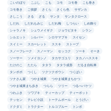
こいのぼり
こぶし
こも
コモ
コモ巻
こも巻き
コモ巻き
ご挨拶
さくら
さくら色
サザンカ
さしこう
さる
ざる
サンタ
サンタクロース
しだれ
しだれもみじ
しだれ梅
しつらい
しめ飾り
シャラノキ
シュウメイギク
ジョウビタキ
シラン
シルエット
シルバー
シロヤマブキ
スイセン
スイミー
スカーレット
ススキ
ストーブ
スノーフレーク
スノーマン
セッコク
ソーキ
そーき
ソーサー
ソメイヨシノ
タカサゴユリ
タカノハススキ
たけのこ
たたら
タタラ
タタラ成形
だるま自転車
タンポポ
つくし
ツクツクボウシ
つくばい
ツナさん家
つやま城東
つやま城東まちかつ
つやま城東まち歩き
つらら
ツリー
つるべバケツ
つわぶき
ツワブキ
ティーカップ
ティーポット
テッセン
テレビ小説
トーテムポール
とうげい
ドクダミ
トラクター
トルコブルー
トンボ