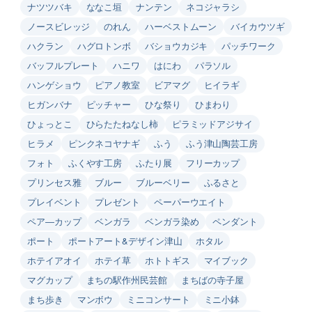
ナツツバキ
ななこ垣
ナンテン
ネコジャラシ
ノースビレッジ
のれん
ハーベストムーン
バイカウツギ
ハクラン
ハグロトンボ
バショウカジキ
パッチワーク
バッフルプレート
ハニワ
はにわ
パラソル
ハンゲショウ
ピアノ教室
ビアマグ
ヒイラギ
ヒガンバナ
ピッチャー
ひな祭り
ひまわり
ひょっとこ
ひらたたねなし柿
ピラミッドアジサイ
ヒラメ
ピンクネコヤナギ
ふう
ふう津山陶芸工房
フォト
ふくやす工房
ふたり展
フリーカップ
プリンセス雅
ブルー
ブルーベリー
ふるさと
プレイベント
プレゼント
ペーパーウエイト
ペア―カップ
ベンガラ
ベンガラ染め
ペンダント
ポート
ポートアート&デザイン津山
ホタル
ホテイアオイ
ホテイ草
ホトトギス
マイブック
マグカップ
まちの駅作州民芸館
まちばの寺子屋
まち歩き
マンボウ
ミニコンサート
ミニ小鉢