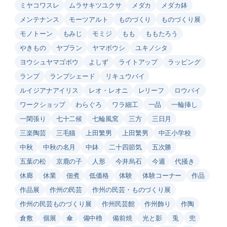
ミヤコワスレ
ムラサキツユクサ
メダカ
メダカ鉢
メンテナンス
モーツアルト
ものづくり
ものづくり展
モノトーン
もみじ
モミジ
もも
ももたろう
やきもの
ヤブラン
ヤマボウシ
ユキノシタ
ヨウシュヤマゴボウ
よしず
ライトアップ
ラッピング
ランプ
ランプシェード
リキュウバイ
ルイジアナアイリス
レオ・レオニ
レリーフ
ロウバイ
ワークショップ
わらぐろ
ワラ細工
一品
一輪挿し
一閑張り
七十二候
七輪風窯
三方
三日月
三楽陶芸
三毛猫
上田繁男
上田繁男
中正小学校
中秋
中秋の名月
中鉢
二十四節気
五次勝
五葉の松
京鹿の子
人形
今井烏石
今週
代掻き
休廊
休業
佃煮
低価格
体験
体験コーナー
作品
作品展
作州の民芸
作州の民芸・ものづくり展
作州の民芸ものづくり展
作州民芸館
作州飾り
作陶
倉敷
個展
傘
備中櫓
備前焼
光と影
兎
兜