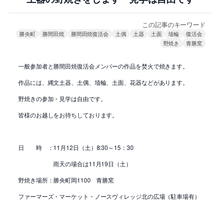
この記事のキーワード
勝央町
勝間田焼
勝間田焼復活会
土偶
土器
土面
埴輪
復活会
野焼き
青勝窯
一般参加者と勝間田焼復活会メンバーの作品を焚火で焼きます。
作品には、縄文土器、土偶、埴輪、土面、花器などがあります。
野焼きの参加・見学は自由です。
皆様のお越しをお待ちしております。
日 時 ：11月12日（土）8:30～15：30
雨天の場合は11月19日（土）
野焼き場所：勝央町岡1100 青勝窯
ファーマーズ・マーケット・ノースヴィレッジ北の広場（駐車場有）