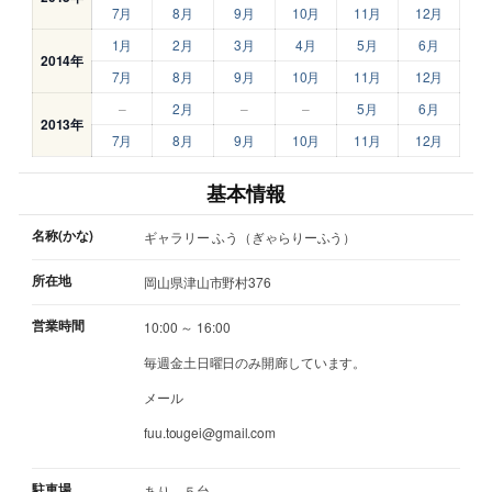
7月
8月
9月
10月
11月
12月
1月
2月
3月
4月
5月
6月
2014年
7月
8月
9月
10月
11月
12月
–
2月
–
–
5月
6月
2013年
7月
8月
9月
10月
11月
12月
基本情報
名称(かな)
ギャラリー ふう（ぎゃらりーふう）
所在地
岡山県津山市野村376
営業時間
10:00 ～ 16:00
毎週金土日曜日のみ開廊しています。
メール
fuu.tougei@gmail.com
駐車場
あり ５台