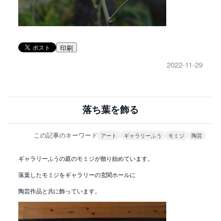
印刷
2022-11-29
落ち葉を飾る
この記事のキーワード
アート
ギャラリーふう
モミジ
陶芸
ギャラリーふうの庭のモミジが散り始めています。
落葉したモミジをギャラリーの玄関ホールに
陶芸作品と共に飾っています。