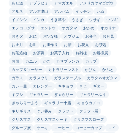
あぜ道
アブラゼミ
アマガエル
アメリカヤマゴボウ
アルネ
アルネ津山
アルバム
イッチン
いぬ
イノシシ
インカ
うき草や
うさぎ
ウサギ
ウツギ
エノコログサ
エンドウ
オガタマ
おかめ
オカリナ
おき火
おに
おひな様
オブジェ
お弁当
お月見
お正月
お皿
お皿作り
お膳
お花見
お茶処
お茶処紬
お茶碗
お菓子入れ
お雛様
お雛様展
お面
カエル
かご
カサブランカ
カップ
カップ＆ソーサー
カトラリーレスト
かびん
かぶと
ガラス
カラスウリ
ガラステーブル
カラタネオガタマ
カレー皿
カレンダー
キキョウ
きじ
ギター
キブシ
ギャラリー
ぎゃらりー
ギャラリーふう
ぎゃらりーふう
ギャラリー十露
キョウカノコ
キリギリス
ぐい吞み
クラフト
クラフト展
クリスマス
クリスマスケーキ
クリスマスローズ
グループ展
ケーキ
コーヒー
コーヒーカップ
コイ