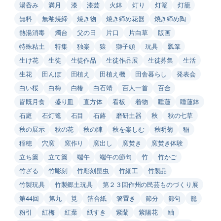
湯呑み
満月
漆
漆芸
火鉢
灯り
灯篭
灯籠
無料
無釉焼締
焼き物
焼き締め花器
焼き締め陶
熱湯消毒
燭台
父の日
片口
片白草
版画
特殊粘土
特集
独楽
猿
獅子頭
玩具
瓢箪
生け花
生徒
生徒作品
生徒作品展
生徒募集
生活
生花
田んぼ
田植え
田植え機
田舎暮らし
発表会
白い桜
白梅
白椿
白石靖
百人一首
百合
皆既月食
盛り皿
直方体
看板
着物
睡蓮
睡蓮鉢
石庭
石灯篭
石目
石蕗
磨研土器
秋
秋の七草
秋の展示
秋の花
秋の陣
秋を楽しむ
秋明菊
稲
稲穂
穴窯
窯作り
窯出し
窯焚き
窯焚き体験
立ち簾
立て簾
端午
端午の節句
竹
竹かご
竹ざる
竹彫刻
竹彫刻昆虫
竹細工
竹製品
竹製玩具
竹製郷土玩具
第２３回作州の民芸ものづくり展
第44回
第九
筧
箔合紙
箸置き
節分
節句
籠
粉引
紅梅
紅葉
紙すき
紫蘭
紫陽花
紬