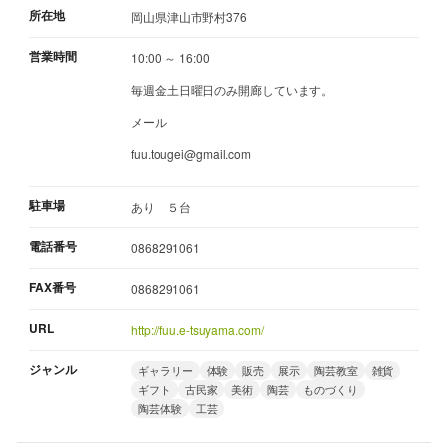
所在地
岡山県津山市野村376
営業時間
10:00 ～ 16:00
毎週金土日曜日のみ開廊しています。
メール
fuu.tougei@gmail.com
駐車場
あり ５台
電話番号
0868291061
FAX番号
0868291061
URL
http://fuu.e-tsuyama.com/
ジャンル
ギャラリー
体験
販売
展示
陶芸教室
雑貨
ギフト
古民家
美術
陶芸
ものづくり
陶芸体験
工芸