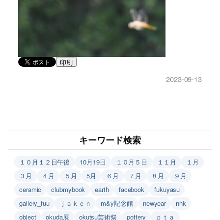
印刷
2023-09-13
キーワード検索
１０月１２日午後
10月19日
１０月５日
１１月
１月
３月
４月
５月
5月
６月
７月
８月
９月
ceramic
clubmybook
earth
facebook
fukuyasu
gallery_fuu
ｊａｋｅｎ
m&y記念館
newyear
nhk
object
okuda展
okutsu芸術祭
pottery
ｐｔａ