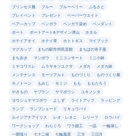
プリンセス雅
ブルー
ブルーベリー
ふるさと
プレイベント
プレゼント
ペーパーウエイト
ペア―カップ
ベンガラ
ベンガラ染め
ペンダント
ポート
ポートアート&デザイン津山
ホタル
ホテイアオイ
ホテイ草
ホトトギス
マイブック
マグカップ
まちの駅作州民芸館
まちばの寺子屋
まち歩き
マンボウ
ミニコンサート
ミニ小鉢
ミヤコワスレ
ムラサキツユクサ
メダカ
メダカ鉢
メンテナンス
モーツアルト
ものづくり
ものづくり展
モノトーン
もみじ
モミジ
もも
ももたろう
やきもの
ヤブラン
ヤマボウシ
ユキノシタ
ヨウシュヤマゴボウ
よしず
ライトアップ
ラッピング
ランプ
ランプシェード
リキュウバイ
ルイジアナアイリス
レオ・レオニ
レリーフ
ロウバイ
ワークショップ
わらぐろ
ワラ細工
一品
一輪挿し
一閑張り
七十二候
七輪風窯
三方
三日月