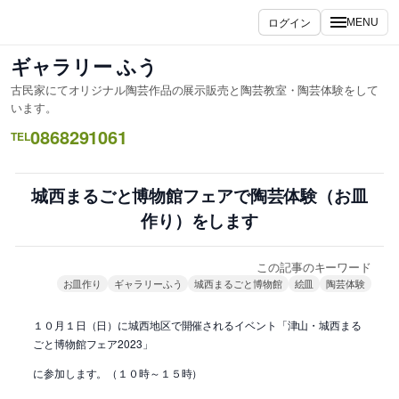
内
ログイン
MENU
容
を
ギャラリー ふう
ス
古民家にてオリジナル陶芸作品の展示販売と陶芸教室・陶芸体験をして
キ
います。
ッ
0868291061
TEL
プ
城西まるごと博物館フェアで陶芸体験（お皿
作り）をします
この記事のキーワード
お皿作り
ギャラリーふう
城西まるごと博物館
絵皿
陶芸体験
１０月１日（日）に城西地区で開催されるイベント「津山・城西まる
ごと博物館フェア2023」
に参加します。（１０時～１５時）