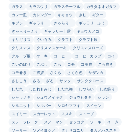
ガラス
カラスウリ
ガラステーブル
カラタネオガタマ
カレー皿
カレンダー
キキョウ
きじ
ギター
キブシ
ギャラリー
ぎゃらりー
ギャラリーふう
ぎゃらりーふう
ギャラリー十露
キョウカノコ
キリギリス
ぐい吞み
クラフト
クラフト展
クリスマス
クリスマスケーキ
クリスマスローズ
グループ展
ケーキ
コーヒー
コーヒーカップ
コイ
こいのぼり
こぶし
こも
コモ
コモ巻
こも巻き
コモ巻き
ご挨拶
さくら
さくら色
サザンカ
さしこう
さる
ざる
サンタ
サンタクロース
しだれ
しだれもみじ
しだれ梅
しつらい
しめ飾り
シャラノキ
シュウメイギク
ジョウビタキ
シラン
シルエット
シルバー
シロヤマブキ
スイセン
スイミー
スカーレット
ススキ
ストーブ
スノーフレーク
スノーマン
セッコク
ソーキ
そーき
ソーサー
ソメイヨシノ
タカサゴユリ
タカノハススキ