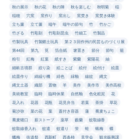
秋の展示
秋の花
秋の陣
秋を楽しむ
秋明菊
稲
稲穂
穴窯
窯作り
窯出し
窯焚き
窯焚き体験
立ち簾
立て簾
端午
端午の節句
竹
竹かご
竹ざる
竹彫刻
竹彫刻昆虫
竹細工
竹製品
竹製玩具
竹製郷土玩具
第２３回作州の民芸ものづくり展
第44回
第九
筧
箔合紙
箸置き
節分
節句
籠
粉引
紅梅
紅葉
紙すき
紫蘭
紫陽花
紬
細畝古墳群
絞り染
絵ことば
絵付
絵付け
絵皿
絵皿作り
綿繰り機
緋色
緑釉
線紋
縄文
縄文土器
織部
置物
羊
美作
美作市
美作高校
美術教室
臨時
臨時休業
自然釉
色化粧泥
花
花入れ
花器
花瓶
花見弁当
若葉
茶掛
草花
菊沙弥
菜の花
葉
蓋付き容器
蓮
蕎麦ちょこ
蕎麦猪口
薪ストーブ
薬草
藪蘭
蚊取線香
蚊取線香入れ
蚊遣
蚊遣り
蛍
蛙
蝋梅
蝶
蠟梅
街道祭
西新町
西条柿
見学会
観光振興課