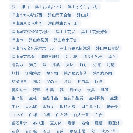
波
津山
津山お城まつり
津山さくらまつり
津山まちの駅城西
津山商工会館
津山城
津山城東まち歩き
津山城東むかし町
津山城東街並保存地区
津山工芸展
津山工芸愛好会
津山市
津山市役所
津山市東庁舎
津山市立文化展示ホール
津山市観光振興課
津山朝日新聞
津山民芸協会
津軽三味線
活け花
清泉小学校
湯呑
湯呑み
満月
漆
漆芸
火鉢
灯り
灯篭
灯籠
無料
無釉焼締
焼き物
焼き締め花器
焼き締め陶
熱湯消毒
燭台
父の日
片口
片白草
版画
特殊粘土
特集
独楽
猿
獅子頭
玩具
瓢箪
生け花
生徒
生徒作品
生徒作品展
生徒募集
生活
生花
田んぼ
田植え
田植え機
田舎暮らし
発表会
白い桜
白梅
白椿
白石靖
百人一首
百合
皆既月食
盛り皿
直方体
看板
着物
睡蓮
睡蓮鉢
石庭
石灯篭
石目
石蕗
磨研土器
秋
秋の七草