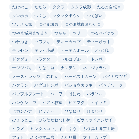
たけのこ
たたら
タタラ
タタラ成形
だるま自転車
タンポポ
つくし
ツクツクボウシ
つくばい
ツナさん家
つやま城東
つやま城東まちかつ
つやま城東まち歩き
つらら
ツリー
つるべバケツ
つわぶき
ツワブキ
ティーカップ
ティーポット
テッセン
テレビ小説
トーテムポール
とうげい
ドクダミ
トラクター
トルコブルー
トンボ
ナツツバキ
ななこ垣
ナンテン
ネコジャラシ
ノースビレッジ
のれん
ハーベストムーン
バイカウツギ
ハクラン
ハグロトンボ
バショウカジキ
パッチワーク
バッフルプレート
ハニワ
はにわ
パラソル
ハンゲショウ
ピアノ教室
ビアマグ
ヒイラギ
ヒガンバナ
ピッチャー
ひな祭り
ひまわり
ひょっとこ
ひらたたねなし柿
ピラミッドアジサイ
ヒラメ
ピンクネコヤナギ
ふう
ふう津山陶芸工房
フォト
ふくやす工房
ふたり展
フリーカップ