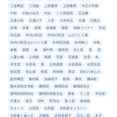
三楽陶芸
三毛猫
上田繁男
上田繁男
中正小学校
中秋
中秋の名月
中鉢
二十四節気
五次勝
五葉の松
京鹿の子
人形
今井烏石
今週
代掻き
休廊
休業
佃煮
低価格
体験
体験コーナー
作品
作品展
作州の民芸
作州の民芸・ものづくり展
作州の民芸ものづくり展
作州民芸館
作州飾り
作陶
倉敷
個展
傘
備中櫓
備前焼
光と影
兎
兜
八重の梅
公民館
再開
写真
写真集
冠雪
冬
冬支度
冬景色
凧
出前授業
出前講座
出雲街道
初冠雪
初心者
初窯
利休梅
剪定
割れた焼もの
創作陶芸
劇作家
加納容子
動画
勝央
勝央町
勝央美術文学館
勝間田
勝間田焼
勝間田焼き
勝間田焼同好会
勝間田焼復活会
募集
十二支
半化粧
半夏生
南天
卯年
即売会
取り皿
叙情歌
古タンス
古民具
古民家
古民家ギャラリー
古民家と暮らす
古陶器
吉田美那子
吊るし柿
名月