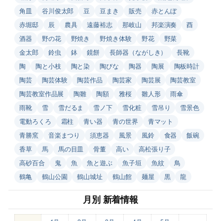
角皿
谷川俊太郎
豆
豆まき
販売
赤とんぼ
赤堀邸
辰
農具
遠藤裕志
那岐山
邦楽演奏
酉
酒器
野の花
野焼き
野焼き体験
野花
野菜
金太郎
鈴虫
鉢
鏡餅
長師器（ながしき）
長靴
陶
陶と小枝
陶と染
陶びな
陶器
陶展
陶板時計
陶芸
陶芸体験
陶芸作品
陶芸家
陶芸展
陶芸教室
陶芸教室作品展
陶雛
陶額
雅桜
雛人形
雨傘
雨靴
雪
雪だるま
雪ノ下
雪化粧
雪吊り
雪景色
電動ろくろ
霜柱
青い器
青の世界
青マット
青勝窯
音楽まつり
須恵器
風景
風鈴
食器
飯碗
香草
馬
馬の目皿
骨董
高い
高松張り子
高砂百合
鬼
魚
魚と遊ぶ
魚子垣
魚紋
鳥
鶴亀
鶴山公園
鶴山城址
鶴山館
麺屋
黒
龍
月別 新着情報