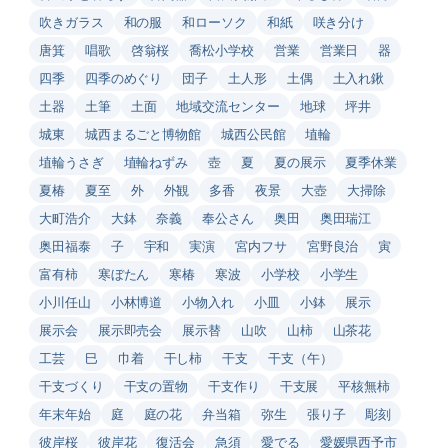
吹きガラス
和の服
和ローソク
和紙
咲き分け
唐箕
唱歌
啓翁桜
喬松小学校
営業
営業日
器
四季
四季のめぐり
団子
土人形
土偶
土入れ鍬
土器
土筆
土面
地域交流センター
地球
坪井
城東
城西まるごと博物館
城西公民館
埴輪
埴輪うさぎ
埴輪ねずみ
壺
夏
夏の展示
夏季休業
夏椿
夏至
外
外観
多香
夜景
大壺
大掃除
大町浩介
大鉢
奈義
奉公さん
奥田
奥田瑞江
奥田福泰
子
宇和
実演
宮内フサ
宮野良治
寅
富有柿
寒ぼたん
寒椿
寒波
小学校
小学生
小川任山
小林博道
小物入れ
小皿
小鉢
展示
展示会
展示即売会
展示替
山吹
山柿
山茶花
工芸
巳
巾着
干し柿
干支
干支（午）
干支づくり
干支の置物
干支作り
干支展
平核無柿
年末年始
庭
庭の花
弁当箱
弥生
張り子
彫刻
彼岸桜
彼岸花
復活会
急須
愛でる
愛媛県西予市