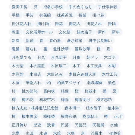
愛美工房
戌
成名小学校
手のぬくもり
手仕事体験
手桶
手芸
抹茶碗
抹茶茶碗
授業
掛け花
掛け花入れ
掛け軸
掛花
掛花入
掛花入れ
掛軸
教室
文化展示ホール
文化祭
斜め格子
新作
新年
新春
新緑
春
春の器
暑さ対策
暑中お見舞い
暖簾
暮らし
書
曼殊沙華
曼珠沙華
替
月
月を愛でる
月見
月見団子
月食
朝ドラ
木ゴテ
木の葉
木の葉皿
木原康二
木工
木工玩具
木彫
木彫館
木目込
木目込み
木目込み雛人形
木竹工芸
木藤
果物入れ
柏
柏葉アジサイ
染織織物
染色
柿
桃の節句
案内状
桔梗
桜
桜並木
桶
梁
梅
梅の花
梅花空木
梅雨
梅雨明け
棟方志功
棟方志功・柳井道弘記念館
森本博一
植木智子
植木鉢
椿
榎本勝彦
模様替
横野和紙
樹脂粘土
樽
正月
正月飾り
歴史
残暑
民芸
民芸品
民芸展
水仙
水甕
水田
水連
水鏡
水鳥
氷
沙羅木
河津桜