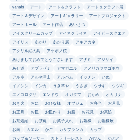
yanabi
アート
アート＆クラフト
アート＆クラフト展
アート＆デザイン
アートギャラリー
アートプロジェクト
アートホール
アート作品
あいさつ
アイスクリームカップ
アイネクライネ
アイビースクエア
アイリス
あかり
あかり展
アキアカネ
アクリル絵の具
アケボノ桜
あけましておめでとうございます
アザミ
アジサイ
あぜ道
アブラゼミ
アマガエル
アメリカヤマゴボウ
アルネ
アルネ津山
アルバム
イッチン
いぬ
イノシシ
インカ
うき草や
うさぎ
ウサギ
ウツギ
エノコログサ
エンドウ
オガタマ
おかめ
オカリナ
おき火
おに
おひな様
オブジェ
お弁当
お月見
お正月
お皿
お皿作り
お膳
お花見
お茶処
お茶処紬
お茶碗
お菓子入れ
お雛様
お雛様展
お面
カエル
かご
カサブランカ
カップ
カップ＆ソーサー
カトラリーレスト
かびん
かぶと