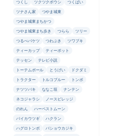
つくし
ツクツクボウシ
つくばい
ツナさん家
つやま城東
つやま城東まちかつ
つやま城東まち歩き
つらら
ツリー
つるべバケツ
つわぶき
ツワブキ
ティーカップ
ティーポット
テッセン
テレビ小説
トーテムポール
とうげい
ドクダミ
トラクター
トルコブルー
トンボ
ナツツバキ
ななこ垣
ナンテン
ネコジャラシ
ノースビレッジ
のれん
ハーベストムーン
バイカウツギ
ハクラン
ハグロトンボ
バショウカジキ