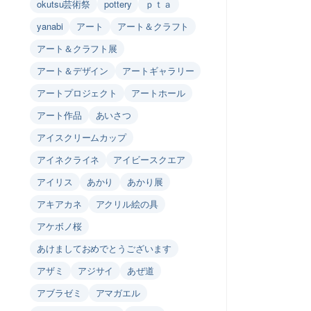
okutsu芸術祭
pottery
ｐｔａ
yanabi
アート
アート＆クラフト
アート＆クラフト展
アート＆デザイン
アートギャラリー
アートプロジェクト
アートホール
アート作品
あいさつ
アイスクリームカップ
アイネクライネ
アイビースクエア
アイリス
あかり
あかり展
アキアカネ
アクリル絵の具
アケボノ桜
あけましておめでとうございます
アザミ
アジサイ
あぜ道
アブラゼミ
アマガエル