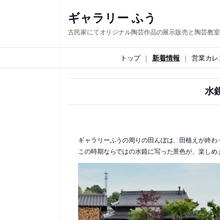
内
ギャラリー ふう
容
古民家にてオリジナル陶芸作品の展示販売と陶芸教室
を
ス
トップ
新着情報
営業カレ
キ
ッ
水
プ
ギャラリーふうの周りの田んぼは、田植えが終わ
この時期ならではの水鏡に写った景色が、楽しめ