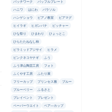
パッチワーク
バッフルプレート
ハニワ
はにわ
パラソル
ハンゲショウ
ピアノ教室
ビアマグ
ヒイラギ
ヒガンバナ
ピッチャー
ひな祭り
ひまわり
ひょっとこ
ひらたたねなし柿
ピラミッドアジサイ
ヒラメ
ピンクネコヤナギ
ふう
ふう津山陶芸工房
フォト
ふくやす工房
ふたり展
フリーカップ
プリンセス雅
ブルー
ブルーベリー
ふるさと
プレイベント
プレゼント
ペーパーウエイト
ペア―カップ