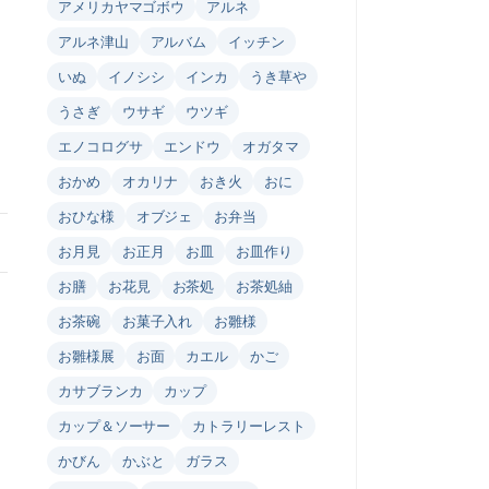
アメリカヤマゴボウ
アルネ
アルネ津山
アルバム
イッチン
いぬ
イノシシ
インカ
うき草や
うさぎ
ウサギ
ウツギ
エノコログサ
エンドウ
オガタマ
おかめ
オカリナ
おき火
おに
おひな様
オブジェ
お弁当
お月見
お正月
お皿
お皿作り
お膳
お花見
お茶処
お茶処紬
お茶碗
お菓子入れ
お雛様
お雛様展
お面
カエル
かご
カサブランカ
カップ
カップ＆ソーサー
カトラリーレスト
かびん
かぶと
ガラス