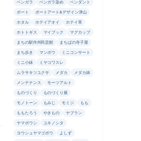
ベンガラ
ベンガラ染め
ペンダント
ポート
ポートアート&デザイン津山
ホタル
ホテイアオイ
ホテイ草
ホトトギス
マイブック
マグカップ
まちの駅作州民芸館
まちばの寺子屋
まち歩き
マンボウ
ミニコンサート
ミニ小鉢
ミヤコワスレ
ムラサキツユクサ
メダカ
メダカ鉢
メンテナンス
モーツアルト
ものづくり
ものづくり展
モノトーン
もみじ
モミジ
もも
ももたろう
やきもの
ヤブラン
ヤマボウシ
ユキノシタ
ヨウシュヤマゴボウ
よしず