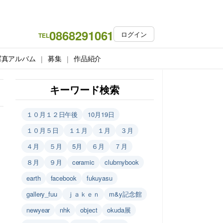
0868291061
ログイン
TEL
写真アルバム
募集
作品紹介
キーワード検索
１０月１２日午後
10月19日
１０月５日
１１月
１月
３月
４月
５月
5月
６月
７月
８月
９月
ceramic
clubmybook
earth
facebook
fukuyasu
gallery_fuu
ｊａｋｅｎ
m&y記念館
newyear
nhk
object
okuda展