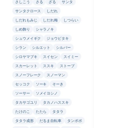
さしこう
さる
ざる
サンタ
サンタクロース
しだれ
しだれもみじ
しだれ梅
しつらい
しめ飾り
シャラノキ
シュウメイギク
ジョウビタキ
シラン
シルエット
シルバー
シロヤマブキ
スイセン
スイミー
スカーレット
ススキ
ストーブ
スノーフレーク
スノーマン
セッコク
ソーキ
そーき
ソーサー
ソメイヨシノ
タカサゴユリ
タカノハススキ
たけのこ
たたら
タタラ
タタラ成形
だるま自転車
タンポポ