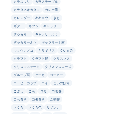
カラスウリ
ガラステーブル
カラタネオガタマ
カレー皿
カレンダー
キキョウ
きじ
ギター
キブシ
ギャラリー
ぎゃらりー
ギャラリーふう
ぎゃらりーふう
ギャラリー十露
キョウカノコ
キリギリス
ぐい吞み
クラフト
クラフト展
クリスマス
クリスマスケーキ
クリスマスローズ
グループ展
ケーキ
コーヒー
コーヒーカップ
コイ
こいのぼり
こぶし
こも
コモ
コモ巻
こも巻き
コモ巻き
ご挨拶
さくら
さくら色
サザンカ