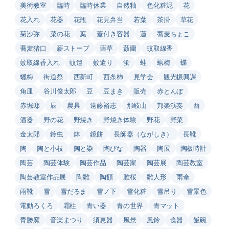
美術教室
臨時
臨時休業
自然釉
色化粧泥
花
花入れ
花器
花瓶
花見弁当
若葉
茶掛
草花
菊沙弥
菜の花
葉
蓋付き容器
蓮
蕎麦ちょこ
蕎麦猪口
薪ストーブ
薬草
藪蘭
蚊取線香
蚊取線香入れ
蚊遣
蚊遣り
蛍
蛙
蝋梅
蝶
蠟梅
街道祭
西新町
西条柿
見学会
観光振興課
角皿
谷川俊太郎
豆
豆まき
販売
赤とんぼ
赤堀邸
辰
農具
遠藤裕志
那岐山
邦楽演奏
酉
酒器
野の花
野焼き
野焼き体験
野花
野菜
金太郎
鈴虫
鉢
鏡餅
長師器（ながしき）
長靴
陶
陶と小枝
陶と染
陶びな
陶器
陶展
陶板時計
陶芸
陶芸体験
陶芸作品
陶芸家
陶芸展
陶芸教室
陶芸教室作品展
陶雛
陶額
雅桜
雛人形
雨傘
雨靴
雪
雪だるま
雪ノ下
雪化粧
雪吊り
雪景色
電動ろくろ
霜柱
青い器
青の世界
青マット
青勝窯
音楽まつり
須恵器
風景
風鈴
食器
飯碗