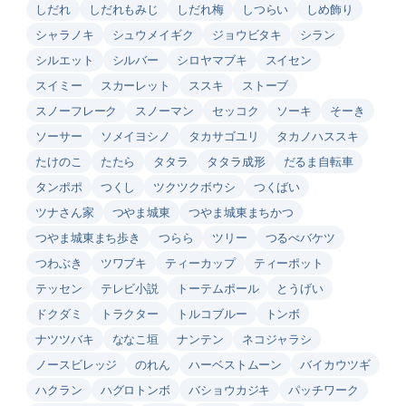
しだれ
しだれもみじ
しだれ梅
しつらい
しめ飾り
シャラノキ
シュウメイギク
ジョウビタキ
シラン
シルエット
シルバー
シロヤマブキ
スイセン
スイミー
スカーレット
ススキ
ストーブ
スノーフレーク
スノーマン
セッコク
ソーキ
そーき
ソーサー
ソメイヨシノ
タカサゴユリ
タカノハススキ
たけのこ
たたら
タタラ
タタラ成形
だるま自転車
タンポポ
つくし
ツクツクボウシ
つくばい
ツナさん家
つやま城東
つやま城東まちかつ
つやま城東まち歩き
つらら
ツリー
つるべバケツ
つわぶき
ツワブキ
ティーカップ
ティーポット
テッセン
テレビ小説
トーテムポール
とうげい
ドクダミ
トラクター
トルコブルー
トンボ
ナツツバキ
ななこ垣
ナンテン
ネコジャラシ
ノースビレッジ
のれん
ハーベストムーン
バイカウツギ
ハクラン
ハグロトンボ
バショウカジキ
パッチワーク