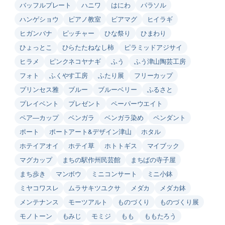
バッフルプレート
ハニワ
はにわ
パラソル
ハンゲショウ
ピアノ教室
ビアマグ
ヒイラギ
ヒガンバナ
ピッチャー
ひな祭り
ひまわり
ひょっとこ
ひらたたねなし柿
ピラミッドアジサイ
ヒラメ
ピンクネコヤナギ
ふう
ふう津山陶芸工房
フォト
ふくやす工房
ふたり展
フリーカップ
プリンセス雅
ブルー
ブルーベリー
ふるさと
プレイベント
プレゼント
ペーパーウエイト
ペア―カップ
ベンガラ
ベンガラ染め
ペンダント
ポート
ポートアート&デザイン津山
ホタル
ホテイアオイ
ホテイ草
ホトトギス
マイブック
マグカップ
まちの駅作州民芸館
まちばの寺子屋
まち歩き
マンボウ
ミニコンサート
ミニ小鉢
ミヤコワスレ
ムラサキツユクサ
メダカ
メダカ鉢
メンテナンス
モーツアルト
ものづくり
ものづくり展
モノトーン
もみじ
モミジ
もも
ももたろう