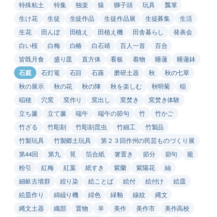
特殊粘土
特集
独楽
猿
獅子頭
玩具
瓢箪
生け花
生徒
生徒作品
生徒作品展
生徒募集
生活
生花
田んぼ
田植え
田植え機
田舎暮らし
発表会
白い桜
白梅
白椿
白石靖
百人一首
百合
皆既月食
盛り皿
直方体
看板
着物
睡蓮
睡蓮鉢
石庭
石灯篭
石目
石蕗
磨研土器
秋
秋の七草
秋の展示
秋の花
秋の陣
秋を楽しむ
秋明菊
稲
稲穂
穴窯
窯作り
窯出し
窯焚き
窯焚き体験
立ち簾
立て簾
端午
端午の節句
竹
竹かご
竹ざる
竹彫刻
竹彫刻昆虫
竹細工
竹製品
竹製玩具
竹製郷土玩具
第２３回作州の民芸ものづくり展
第44回
第九
筧
箔合紙
箸置き
節分
節句
籠
粉引
紅梅
紅葉
紙すき
紫蘭
紫陽花
紬
細畝古墳群
絞り染
絵ことば
絵付
絵付け
絵皿
絵皿作り
綿繰り機
緋色
緑釉
線紋
縄文
縄文土器
織部
置物
羊
美作
美作市
美作高校