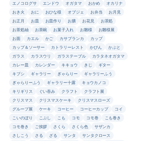
エノコログサ
エンドウ
オガタマ
おかめ
オカリナ
おき火
おに
おひな様
オブジェ
お弁当
お月見
お正月
お皿
お皿作り
お膳
お花見
お茶処
お茶処紬
お茶碗
お菓子入れ
お雛様
お雛様展
お面
カエル
かご
カサブランカ
カップ
カップ＆ソーサー
カトラリーレスト
かびん
かぶと
ガラス
カラスウリ
ガラステーブル
カラタネオガタマ
カレー皿
カレンダー
キキョウ
きじ
ギター
キブシ
ギャラリー
ぎゃらりー
ギャラリーふう
ぎゃらりーふう
ギャラリー十露
キョウカノコ
キリギリス
ぐい吞み
クラフト
クラフト展
クリスマス
クリスマスケーキ
クリスマスローズ
グループ展
ケーキ
コーヒー
コーヒーカップ
コイ
こいのぼり
こぶし
こも
コモ
コモ巻
こも巻き
コモ巻き
ご挨拶
さくら
さくら色
サザンカ
さしこう
さる
ざる
サンタ
サンタクロース