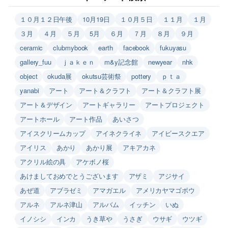
１０月１２日午後
10月19日
１０月５日
１１月
１月
３月
４月
５月
5月
６月
７月
８月
９月
ceramic
clubmybook
earth
facebook
fukuyasu
gallery_fuu
ｊａｋｅｎ
m&y記念館
newyear
nhk
object
okuda展
okutsu芸術祭
pottery
ｐｔａ
yanabi
アート
アート＆クラフト
アート＆クラフト展
アート＆デザイン
アートギャラリー
アートプロジェクト
アートホール
アート作品
あいさつ
アイスクリームカップ
アイネクライネ
アイビースクエア
アイリス
あかり
あかり展
アキアカネ
アクリル絵の具
アケボノ桜
あけましておめでとうございます
アザミ
アジサイ
あぜ道
アブラゼミ
アマガエル
アメリカヤマゴボウ
アルネ
アルネ津山
アルバム
イッチン
いぬ
イノシシ
インカ
うき草や
うさぎ
ウサギ
ウツギ