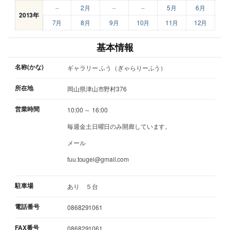
–
2月
–
–
5月
6月
2013年
7月
8月
9月
10月
11月
12月
基本情報
名称(かな)
ギャラリー ふう（ぎゃらりーふう）
所在地
岡山県津山市野村376
営業時間
10:00 ～ 16:00
毎週金土日曜日のみ開廊しています。
メール
fuu.tougei@gmail.com
駐車場
あり ５台
電話番号
0868291061
FAX番号
0868291061