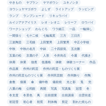
やきもの
ヤブラン
ヤマボウシ
ユキノシタ
ヨウシュヤマゴボウ
よしず
ライトアップ
ラッピング
ランプ
ランプシェード
リキュウバイ
ルイジアナアイリス
レオ・レオニ
レリーフ
ロウバイ
ワークショップ
わらぐろ
ワラ細工
一品
一輪挿し
一閑張り
七十二候
七輪風窯
三方
三日月
三楽陶芸
三毛猫
上田繁男
上田繁男
中正小学校
中秋
中秋の名月
中鉢
二十四節気
五次勝
五葉の松
京鹿の子
人形
今井烏石
今週
代掻き
休廊
休業
佃煮
低価格
体験
体験コーナー
作品
作品展
作州の民芸
作州の民芸・ものづくり展
作州の民芸ものづくり展
作州民芸館
作州飾り
作陶
倉敷
個展
傘
備中櫓
備前焼
光と影
兎
兜
八重の梅
公民館
再開
写真
写真集
冠雪
冬
冬支度
冬景色
凧
出前授業
出前講座
出雲街道
初冠雪
初心者
初窯
利休梅
剪定
割れた焼もの