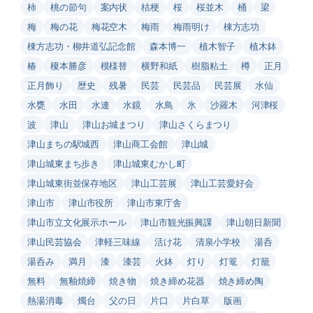
柿
桃の節句
案内状
桔梗
桜
桜並木
桶
梁
梅
梅の花
梅花空木
梅雨
梅雨明け
棟方志功
棟方志功・柳井道弘記念館
森本博一
植木智子
植木鉢
椿
榎本勝彦
模様替
横野和紙
樹脂粘土
樽
正月
正月飾り
歴史
残暑
民芸
民芸品
民芸展
水仙
水甕
水田
水連
水鏡
水鳥
氷
沙羅木
河津桜
波
津山
津山お城まつり
津山さくらまつり
津山まちの駅城西
津山商工会館
津山城
津山城東まち歩き
津山城東むかし町
津山城東街並保存地区
津山工芸展
津山工芸愛好会
津山市
津山市役所
津山市東庁舎
津山市立文化展示ホール
津山市観光振興課
津山朝日新聞
津山民芸協会
津軽三味線
活け花
清泉小学校
湯呑
湯呑み
満月
漆
漆芸
火鉢
灯り
灯篭
灯籠
無料
無釉焼締
焼き物
焼き締め花器
焼き締め陶
熱湯消毒
燭台
父の日
片口
片白草
版画