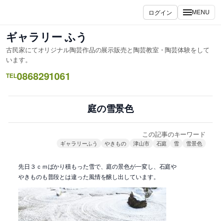
内
ログイン
MENU
容
を
ギャラリー ふう
ス
古民家にてオリジナル陶芸作品の展示販売と陶芸教室・陶芸体験をして
キ
います。
ッ
0868291061
TEL
プ
庭の雪景色
この記事のキーワード
ギャラリーふう
やきもの
津山市
石庭
雪
雪景色
先日３ｃｍばかり積もった雪で、庭の景色が一変し、石庭や
やきものも普段とは違った風情を醸し出しています。