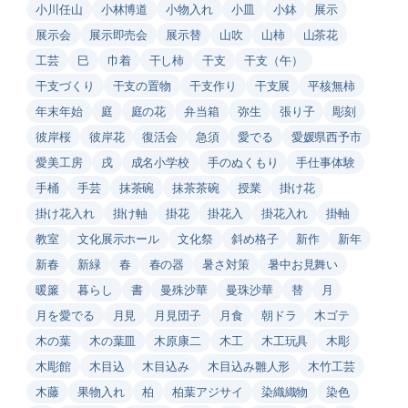
小川任山
小林博道
小物入れ
小皿
小鉢
展示
展示会
展示即売会
展示替
山吹
山柿
山茶花
工芸
巳
巾着
干し柿
干支
干支（午）
干支づくり
干支の置物
干支作り
干支展
平核無柿
年末年始
庭
庭の花
弁当箱
弥生
張り子
彫刻
彼岸桜
彼岸花
復活会
急須
愛でる
愛媛県西予市
愛美工房
戌
成名小学校
手のぬくもり
手仕事体験
手桶
手芸
抹茶碗
抹茶茶碗
授業
掛け花
掛け花入れ
掛け軸
掛花
掛花入
掛花入れ
掛軸
教室
文化展示ホール
文化祭
斜め格子
新作
新年
新春
新緑
春
春の器
暑さ対策
暑中お見舞い
暖簾
暮らし
書
曼殊沙華
曼珠沙華
替
月
月を愛でる
月見
月見団子
月食
朝ドラ
木ゴテ
木の葉
木の葉皿
木原康二
木工
木工玩具
木彫
木彫館
木目込
木目込み
木目込み雛人形
木竹工芸
木藤
果物入れ
柏
柏葉アジサイ
染織織物
染色