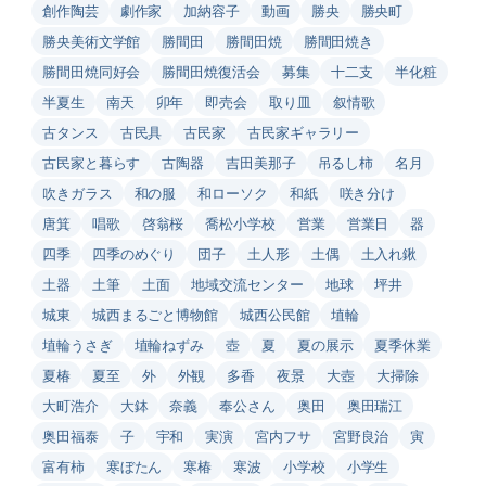
創作陶芸
劇作家
加納容子
動画
勝央
勝央町
勝央美術文学館
勝間田
勝間田焼
勝間田焼き
勝間田焼同好会
勝間田焼復活会
募集
十二支
半化粧
半夏生
南天
卯年
即売会
取り皿
叙情歌
古タンス
古民具
古民家
古民家ギャラリー
古民家と暮らす
古陶器
吉田美那子
吊るし柿
名月
吹きガラス
和の服
和ローソク
和紙
咲き分け
唐箕
唱歌
啓翁桜
喬松小学校
営業
営業日
器
四季
四季のめぐり
団子
土人形
土偶
土入れ鍬
土器
土筆
土面
地域交流センター
地球
坪井
城東
城西まるごと博物館
城西公民館
埴輪
埴輪うさぎ
埴輪ねずみ
壺
夏
夏の展示
夏季休業
夏椿
夏至
外
外観
多香
夜景
大壺
大掃除
大町浩介
大鉢
奈義
奉公さん
奥田
奥田瑞江
奥田福泰
子
宇和
実演
宮内フサ
宮野良治
寅
富有柿
寒ぼたん
寒椿
寒波
小学校
小学生